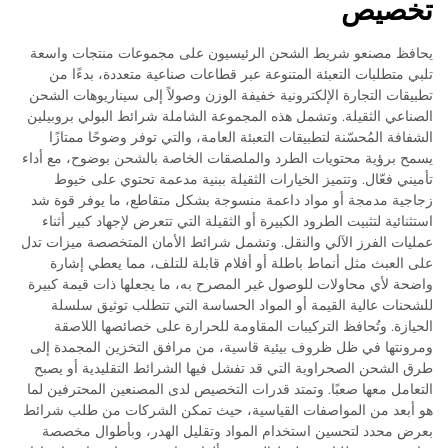
تخصيص
يحافظ مصنعو شريط الشحن الرئيسيون على مجموعات منتجات واسعة
تلبي متطلبات التعبئة المتنوعة عبر قطاعات صناعية متعددة، بدءًا من
تطبيقات التجارة الإلكترونية خفيفة الوزن وصولاً إلى سيناريوهات الشحن
الصناعي الثقيلة. وتشمل هذه المجموعة الشاملة شرائط البولي بروبيلين
الشفافة المُحسّنة لتطبيقات التعبئة العامة، والتي توفر وضوحًا ممتازًا
يسمح برؤية محتويات الطرد والملصقات الخاصة بالشحن بوضوح، مع أداء
تأميني فعّال. وتتميز الخيارات الثقيلة ببنية مدعمة تحتوي على خيوط
زجاجية مدمجة أو مواد داعمة منسوجة بشكل متقاطع، ما يوفر قوة شد
استثنائية لتثبيت الطرود الكبيرة أو الثقيلة التي تتعرض لإجهاد كبير أثناء
عمليات الفرز الآلي والنقل. وتشمل شرائط الأمان المتخصصة ميزات تدل
على العبث مثل أنماط باطلة أو أفلام قابلة للتلف، مما يعطي إشارة
واضحة لأي محاولات للوصول غير المصرح به، ما يجعلها ذات قيمة كبيرة
للشحنات عالية القيمة أو المواد الحساسة التي تتطلب توثيق سلسلة
الحيازة. وتُحافظ التركيبات المقاومة للحرارة على خصائصها اللاصقة
ومرونتها في ظل ظروف بيئية قاسية، من مرافق التخزين المجمدة إلى
طرق الشحن الصحراوية التي قد تفشل فيها الشرائط التقليدية أو يصبح
التعامل معها صعبًا. وتمتد قدرات التخصيص لدى المصنعين المحترفين لما
هو أبعد من المواصفات القياسية، حيث تمكن الشركات من طلب شرائط
بعرض محدد لتحسين استخدام المواد وتقليل الهدر، وبأطوال مخصصة