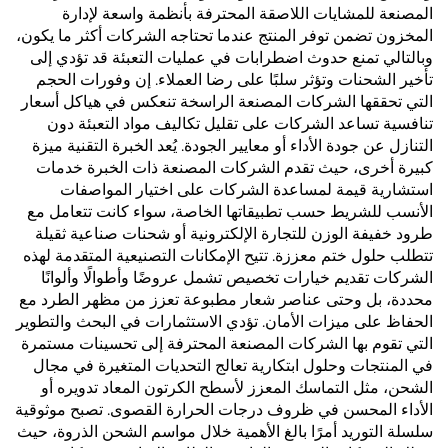
المصنعة للمشايات اللاصقة المحترفة بأنظمة واسعة لإدارة
المخزون تضمن توفر المنتج عندما تحتاجه الشركات أكثر ما يكون،
وبالتالي تمنع حدوث اضطرابات في عمليات التعبئة قد تؤدي إلى
تأخير الشحنات وتؤثر سلبًا على رضا العملاء. إن وفورات الحجم
التي تحققها الشركات المصنعة الراسخة تنعكس في هياكل أسعار
تنافسية تساعد الشركات على تقليل تكاليف مواد التعبئة دون
التنازل عن جودة الأداء أو معايير الجودة. يُعد الخبرة التقنية ميزة
كبيرة أخرى، حيث تقدم الشركات المصنعة ذات الخبرة خدمات
استشارية قيمة لمساعدة الشركات على اختيار المواصفات
الأنسب للشريط حسب تطبيقاتها الخاصة، سواء كانت تتعامل مع
طرود خفيفة الوزن للتجارة الإلكترونية أو شحنات صناعية ثقيلة
تتطلب حلول ختم معززة. تتيح الإمكانات التصنيعية المتقدمة لهذه
الشركات تقديم خيارات تخصيص تشمل عروضًا وأطوالًا وألوانًا
محددة، بل وحتى عناصر شعار مطبوعة تعزز من مظهر الطرد مع
الحفاظ على ميزات الأمان. تؤدي الاستثمارات في البحث والتطوير
التي تقوم بها الشركات المصنعة المحترفة إلى تحسينات مستمرة
في المنتجات وحلول ابتكارية تعالج التحديات المتغيرة في مجال
الشحن، مثل التماسك المعزز لأسطح الكرتون المعاد تدويره أو
الأداء المحسن في ظروف درجات الحرارة القصوى. تصبح موثوقية
سلسلة التوريد أمرًا بالغ الأهمية خلال مواسم الشحن الذروة، حيث