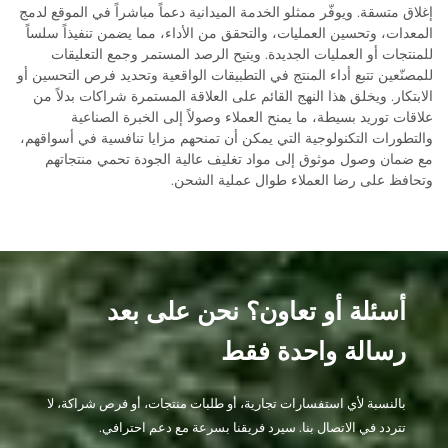
إغلاق متسقة. ويوفّر ممثلو الخدمة الميدانية دعماً مباشراً في الموقع لدمج
المعدات، وتحسين العمليات، والتحقق من الأداء، مما يضمن تنفيذاً سلساً
للمنتجات أو العمليات الجديدة. ويتيح الرصد المستمر وجمع التعليقات
للمصنّعين تتبع أداء المنتج في التطبيقات الواقعية وتحديد فرص التحسين أو
الابتكار. ويخلق هذا النهج القائم على العلاقة المستمرة شراكات بدلاً من
علاقات توريد بسيطة، ما يمنح العملاء وصولاً إلى الخبرة الصناعية
والتطورات التكنولوجية التي يمكن أن تمنحهم مزايا تنافسية في أسواقهم،
مع ضمان وصول موثوق إلى مواد تغليف عالية الجودة تحمي منتجاتهم
وتحافظ على رضا العملاء طوال عملية الشحن.
أسئلة أو تعاون؟ نحن على بعد
رسالة واحدة فقط
بالنسبة لأي استفسارات تجارية، أو طلبات منتجات، أو فرص شراكة، لا
تتردد في الاتصال بنا. سيرد فريقنا بسرعة مع دعم احترافي.