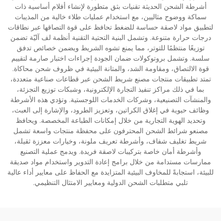
أشرطة الشحن الحديثة تقنيات بثق متطورة لإنشاء أفلام أساسية ذات
سماكة ووضوح مثاليين، مع استخدام عمليات طلاء خالية من المذيبات
لتطبيق مواد لاصقة حساسة للضغط تحافظ على قوة التصاقها عبر نطاقات
درجات حرارة متنوعة. وتشمل البنية التحتية التقنية أنظمة لف آليّة تضمن
توزيعًا منتظمًا للتوتر، مما يمنع تشوه الشريط ويضمن خصائص تدفق
سلسة. وتشمل بروتوكولات ضمان الجودة إجراءات اختبار صارمة لتقييم
قوة الالتصاق، ومقاومة الشد، والمتانة البيئية في ظروف شحن محاكاة.
تمتد تطبيقات منتجات مصنع شريط الشحن عبر قطاعات صناعية متعددة،
بما في ذلك مراكز تنفيذ التجارة الإلكترونية، وشبكات توزيع التجزئة،
والمنشآت التصنيعية، وشركات الخدمات اللوجستية. وتؤدي هذه الأشرطة
وظائف حيوية في إغلاق الكراتين، وتعزيز الطرود، والإشارة إلى العبث،
وتحديد الهوية التجارية من خلال إمكانات الطباعة المخصصة. ويحافظ
مصنعو شرائط الشحن المحترفون على محفظة منتجات واسعة تشمل
شريط تغليف شفاف، وأشرطة تعريف ملونة، وخيارات معززة ثقيلة،
وأشرطة أمان خاصة بتركيبات لاصقة فريدة. ويدمج عملية التصنيع
ممارسات مستدامة من خلال برامج إعادة التدوير واستخدام مواد صديقة
للبيئة، استجابةً للمخاوف البيئية المتزايدة مع الحفاظ على معايير أداء عالية
تلبي متطلبات الشحن الدولية ومعايير الامتثال التنظيمي.