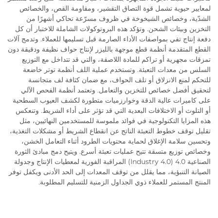
لمعايير حيوية تشمل قوة التصاق التقشير، ومقاومة القص، والخصائص
الشدّية، وخصائص الشيخوخة في ظروف مسرّعة تحاكي أشهرًا من
التخزين وبيئات الشحن. وتؤكد هذه البروتوكولات الشاملة للاختبار أن كل
دفعة إنتاج تفي بمواصفات الأداء الصارمة قبل تسليمها للعملاء. وتدمج آلات
القطع المتقدمة أنظمة قطع موجهة بالليزر لإنتاج حواف نظيفة ودقيقة دون
تمزقات مجهرية أو تراكم للمادة اللاصقة، والتي قد تتداخل مع التوزيع
السلس من معدات التعبئة. وتستخدم عملية اللف أنظمة توتر خاضعة
للتحكم لمنع الانزلاق أو تلف الحواف، مع ضمان كثافة لف متجانسة
لتحقيق أفضل خصائص للتخزين والتعامل. وتعتمد أنظمة الفحص الآلي
على كاميرات عالية الدقة وخوارزميات متطورة لكشف العيوب السطحية
أو التلوث أو الاختلافات البعدية التي قد تؤثر على أداء الشريط. وتنعكس
هذه المزايا التكنولوجية في فوائد ملموسة للمستخدمين النهائيين، مثل
تقليل توقف خطوط التعبئة الناتج عن انقطاع الشريط أو مشكلات التغذية،
وتحسين سلامة الإغلاق لحماية محتويات الطرود أثناء التعامل الخشن،
وخصائص توزيع متسقة تتيح عمليات تعبئة أسرع. ويتيح دمج مبادئ الثورة
الصناعية 4.0 (Industry 4.0) المراقبة الفورية لمعطيات الإنتاج وجدولة
الصيانة التنبؤية، مما يقلل من توقف المعدات إلى الحد الأدنى ويكفل توفر
المنتج المستمر للعملاء ذوي الجداول الزمنية للتسليم المطلوبة.