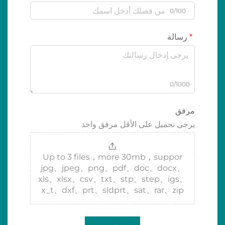
0/100
رسالة
0/1000
مرفق
يرجى تحميل على الأقل مرفق واحد
Up to 3 files，more 30mb，suppor
jpg、jpeg、png、pdf、doc、docx、
xls、xlsx、csv、txt、stp、step、igs、
x_t、dxf、prt、sldprt、sat、rar、zip