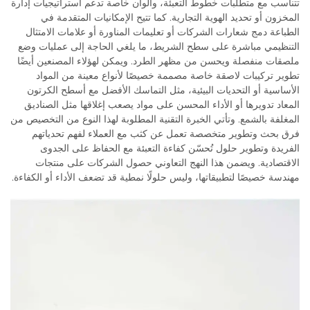
تتناسب مع متطلبات خطوط التعبئة، وألوان خاصة تدعم استراتيجيات إدارة
المخزون أو تحديد الهوية التجارية. كما تتيح الإمكانيات المتقدمة في
الطباعة دمج شعارات الشركات أو تعليمات المناورة أو علامات الامتثال
التنظيمي مباشرة على سطح الشريط، ما يلغي الحاجة إلى عمليات وضع
ملصقات منفصلة ويحسن من مظهر الطرد. ويمكن لهؤلاء المصنعين أيضًا
تطوير تركيبات لاصقة خاصة مصممة خصيصًا لأنواع معينة من المواد
الأساسية أو التحديات البيئية، مثل التماسك الأفضل مع أسطح الكرتون
المعاد تدويرها أو الأداء المحسن على مواد يصعب إغلاقها مثل الصناديق
المغلفة بالشمع. وتأتي الخبرة التقنية المطلوبة لهذا النوع من التخصيص من
فرق بحث وتطوير متخصصة تعمل عن كثب مع العملاء لفهم تحدياتهم
الفريدة وتطوير حلول تُحسّن كفاءة التعبئة مع الحفاظ على الجدوى
الاقتصادية. ويضمن هذا النهج التعاوني حصول الشركات على منتجات
مهندسة خصيصًا لتطبيقاتها، وليس حلولًا نمطية قد تضعف الأداء أو الكفاءة.