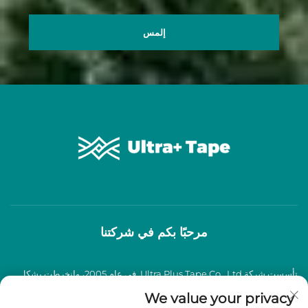
إلمس
مرحبًا بكم في شركتنا
تأسست شركة Ultra Plus Tape Co., Ltd. في عام 2005، وانخرطت بشكل
عميق في صناعة شرائط اللصق BOPP لأكثر من عقدين من الزمان، وتخصصت
We value your privacy