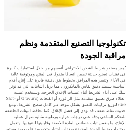
تكنولوجيا التصنيع المتقدمة ونظم
مراقبة الجودة
يُميز مصنعو شريط الشحن الاحترافي أنفسهم من خلال استثمارات كبيرة
في تقنيات تصنيع حديثة تضمن اتساقًا متفوقًا في المنتج وموثوقية عالية
في الأداء. وتتميز هذه المرافق بخطوط بثق دقيقة قادرة على إنتاج أفلام
أساسية بسمك دقيق يقاس بالمايكرون، مما يزيل التباينات التي قد تؤثر
سلبًا على أداء الشريط أثناء عمليات الإغلاق الحرجة. ويستخدم عملية
الطلاء طرق تطبيق متقدمة مثل الرافورة أو الفتحات (Gravure أو Slot-
die) لتوزيع تركيبات اللصق بشكل موحد عبر كامل سطح الشريط، ومنع
حدوث نقاط ضعف قد تؤدي إلى فشل الإغلاق. كما تحافظ البيئات الخاضعة
للتحكم المناخي بدقة على درجات حرارة ورطوبة مثالية طوال عملية
الإنتاج، ما يضمن ثبات خصائص المادة اللاصقة وقابليتها للتنبؤ بها. وتعمل
مختبرات ضبط الجودة المجهزة بمعدات اختبار متخصصة على رصد مستمر