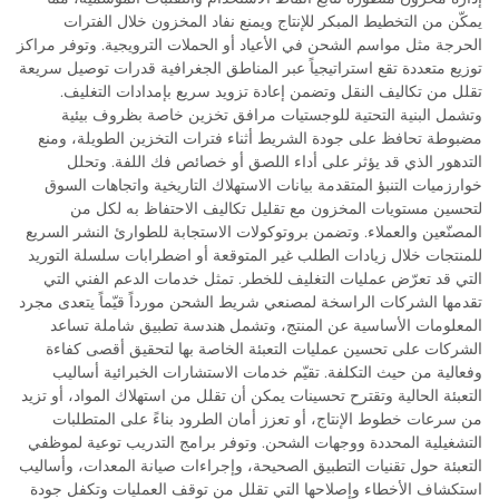
يمكّن من التخطيط المبكر للإنتاج ويمنع نفاد المخزون خلال الفترات
الحرجة مثل مواسم الشحن في الأعياد أو الحملات الترويجية. وتوفر مراكز
توزيع متعددة تقع استراتيجياً عبر المناطق الجغرافية قدرات توصيل سريعة
تقلل من تكاليف النقل وتضمن إعادة تزويد سريع بإمدادات التغليف.
وتشمل البنية التحتية للوجستيات مرافق تخزين خاصة بظروف بيئية
مضبوطة تحافظ على جودة الشريط أثناء فترات التخزين الطويلة، ومنع
التدهور الذي قد يؤثر على أداء اللصق أو خصائص فك اللفة. وتحلل
خوارزميات التنبؤ المتقدمة بيانات الاستهلاك التاريخية واتجاهات السوق
لتحسين مستويات المخزون مع تقليل تكاليف الاحتفاظ به لكل من
المصنّعين والعملاء. وتضمن بروتوكولات الاستجابة للطوارئ النشر السريع
للمنتجات خلال زيادات الطلب غير المتوقعة أو اضطرابات سلسلة التوريد
التي قد تعرّض عمليات التغليف للخطر. تمثل خدمات الدعم الفني التي
تقدمها الشركات الراسخة لمصنعي شريط الشحن مورداً قيّماً يتعدى مجرد
المعلومات الأساسية عن المنتج، وتشمل هندسة تطبيق شاملة تساعد
الشركات على تحسين عمليات التعبئة الخاصة بها لتحقيق أقصى كفاءة
وفعالية من حيث التكلفة. تقيّم خدمات الاستشارات الخبرائية أساليب
التعبئة الحالية وتقترح تحسينات يمكن أن تقلل من استهلاك المواد، أو تزيد
من سرعات خطوط الإنتاج، أو تعزز أمان الطرود بناءً على المتطلبات
التشغيلية المحددة ووجهات الشحن. وتوفر برامج التدريب توعية لموظفي
التعبئة حول تقنيات التطبيق الصحيحة، وإجراءات صيانة المعدات، وأساليب
استكشاف الأخطاء وإصلاحها التي تقلل من توقف العمليات وتكفل جودة