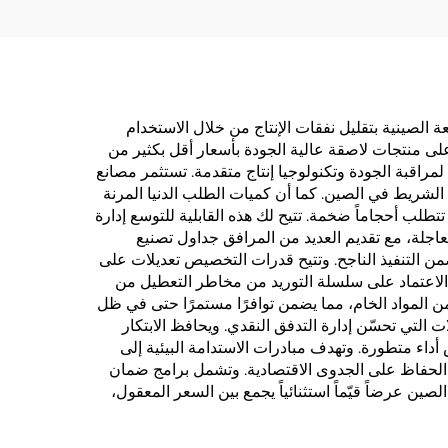
الصينية بتقليل نفقات الإنتاج من خلال الاستخدام
ل على منتجات لاصقة عالية الجودة بأسعار أقل بكثير من
لمراقبة الجودة وتكنولوجيا إنتاج متقدمة. تستثمر مصانع
 الشريط في الصين. كما أن كميات الطلب الدنيا المرنة
طلب أحجاماً ضخمة. تتيح لك هذه القابلية للتوسع إدارة
عاجلة، مع تقديم العديد من المرافق جداول تصنيع
من التنفيذ الناجح. وتتيح قدرات التخصيص تعديلات على
لاعتماد على سلسلة التوريد من مخاطر التعطيل من
المواد الخام، مما يضمن توافرًا مستمرًا حتى في ظل
لتي تحسّن إدارة التدفق النقدي. ويحافظ الابتكار
داء متطورة. وتهدف مبادرات الاستدامة البيئية إلى
مع الحفاظ على الجدوى الاقتصادية. وتشمل برامج ضمان
ين عرضاً قيّماً استثنائياً يجمع بين السعر المعقول،