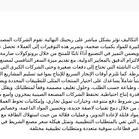
كاليف تؤثر بشكل مباشر على ربحيتك النهائية. تقوم الشركات المصنعة 
ة الكبيرة للمواد بكميات ضخمة، وتمرير هذه التوفيرات إلى العملاء. تحص
ضمن التميز في التصنيع أداءً ثابتًا للمنتج من خلال بروتوكولات صارمة 
تزام الدقيق بالمعايير الدولية، مع تقديم ميزة السعر التنافسي لمصنع
ت الناشئة التي تحتاج إلى دفعات صغيرة وحتى الشركات الكبرى التي تت
. كما تلتزم أوقات الإنجاز السريع للإنتاج بمواعيد تسليم المشاريع ال
ً شاملاً يساعدك على اختيار المنتجات المثلى للتطبيقات المحددة ويض
، وطباعة حسب الطلب، وحلول تغليف مصممة وفقاً لمتطلباتك. ويقلل ا
 إنتاج احتياطية. تحتفظ الشركات المصنعة الصينية بمخزون واسع من 
 شروط دفع متنوعة، وخيارات تمويل تجاري، وإمكانيات تحوط العملات ا
 من خلال دمج تقنيات لاصقة جديدة، وتحسين المواد الداعمة، وخصائص أ
 ومواد قابلة لإعادة التدوير، وعمليات فعّالة من حيث استهلاك الطاقة 
ال التي تفي بالمتطلبات التنظيمية. وتمثل هيكلة سعر مصنع الشريط في الص
ال عبر قطاعات سوقية متعددة ومتطلبات تطبيقية مختلفة.