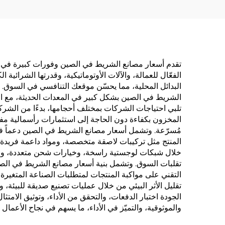
تقدم أسعار مصانع الشريط في الصين وفورات كبيرة في الت
الفعّال للعمالة، والآلات الأوتوماتيكية، وقدرتها الشرائي
البدائل المحلية، مما يحسّن موقعك التنافسي في السوق. وي
الشريط في الصين بشكل كبير في المعدات الحديثة، مع الال
تلبي احتياجات الشركات بمختلف أحجامها، بدءًا من الشركا
المخزون بكفاءة دون الحاجة إلى استثمارات رأسمالية مفرطة
مُسرّعة. وتشمل أسعار مصانع الشريط في الصين دعماً فنيا
المنتج مثل تركيبات لاصقة متخصصة، ومواد داعمة فريدة
خلال شبكات لوجستية راسخة، وخيارات شحن متعددة، وقدرة
تقلبات السوق. وتشمل بنية أسعار مصانع الشريط في الصين
التقني على مواكبة المنتجات لمتطلبات الصناعة المتغيرة،
تقليل الأثر البيئي من خلال عمليات تصنيع صديقة للبيئة،
الجودة اختبار الدفعات، والتحقق من الأداء، وتوثيق الامتث
والموثوقية، والتميّز في الأداء، ما يسهم في نجاح الأعم