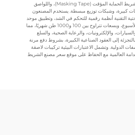
متنوعة من أنواع الشريط بما في ذلك شريط التغليف BOPP، والشريط اللاصق المزدوج الوجه، وشريط العزل الكهربائي، وشريط الحماية المؤقت (Masking Tape)، واللواصق
كميات كبيرة، وشبكات توزيع مبسطة. يستخدم المصنعون
تية التقنية أنظمة رقمية للتحكم في الشد، وتطبيق موحد
للغراء، وعمليات ترقق متعددة الطبقات تضمن قوة التصاق ومتانة فائقة. تعمل مرافق الإنتاج عادةً على مدار الساعة طوال أيام الأسبوع، وبسعات تتراوح بين 100 و1000 طن شهريًا، مما
لسيارات، والإلكترونيات، والرعاية الصحية، والسلع
ة البيع بالتجزئة إلى العقود الصناعية الكبيرة، بشروط دفع مرنة
تبارات SGS والامتثال لمعايير RoHS أن المنتجات تفي بالمواصفات الدولية. وتشمل الاعتبارات البيئية تركيبات لاصقة
استدامة العالمية مع الحفاظ على موقع سعر مصنع الشريط