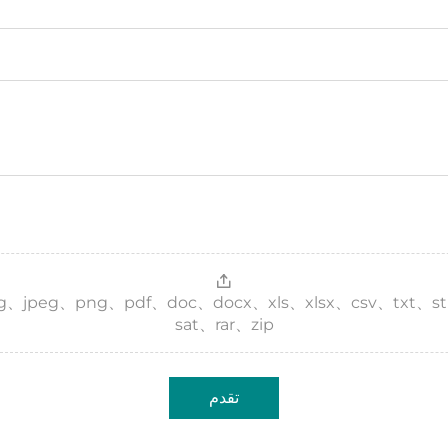
 jpg、jpeg、png、pdf、doc、docx、xls、xlsx、csv、txt、s
sat、rar、zip
تقدم