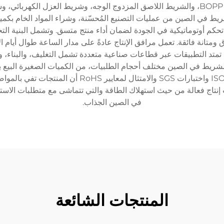
ريط في الصين من عمليات التصنيع المُحسّنة، وشراء المواد الخام ب
حكم أوتوماتيكية في الجودة لضمان أداء منتج متسق. وتشمل البنية التح
متد التطبيقات عبر قطاعات صناعية متعددة تشمل التغليف، والبناء، وا
accomm هيكل سعر مصنع الشريط في الصين مختلف أحجام الطلبيات، من الكميات الصغير
وخيارات تخصيص. وتضمن شهادات الجودة مثل ISO 9001 واخ
ليب إنتاج فعالة من حيث استهلاك الطاقة والتي تتماشى مع متطلبات ال
في الصين الجذاب.
المنتجات الشائعة