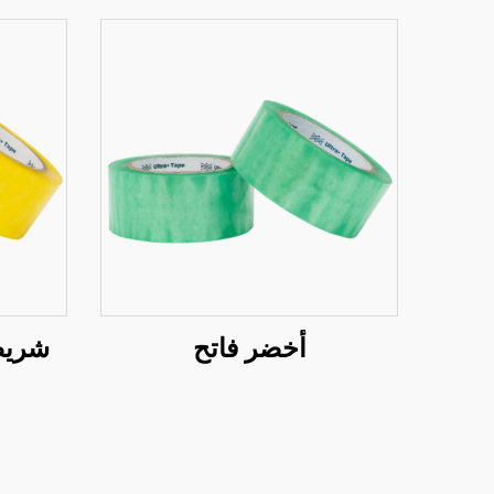
أخضر فاتح
شريط