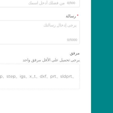
0/100
رسالة
0/1000
مرفق
يرجى تحميل على الأقل مرفق واحد
tp、step、igs、x_t、dxf、prt、sldprt、