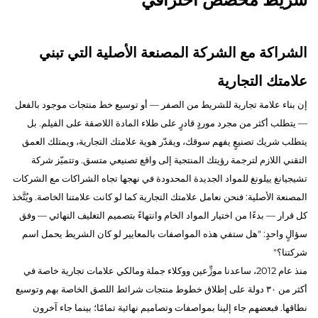
الشراكة مع الشركة المصنعة الأصلية التي تبني
علامتك التجارية
إن بناء علامة تجارية للشريط من الصفر — أو توسيع خط منتجات موجود بالفعل
— يتطلب أكثر من مجرد موردٍ قادرٍ على طلاء المادة اللاصقة على الفيلم. بل
يتطلب شريك تصنيعٍ يفهم سوقك، ويقدّر هوية علامتك التجارية، ويمتلك العمق
التقني اللازم لترجمة رؤيتك المنتجية إلى واقع تصنيعي متسق. وتتميّز شركة
تشيجيانغ ييلونغ للمواد الجديدة المحدودة في نهجها تجاه الشراكات مع الشركات
المصنعة الأصلية: فنحن نعامل علامتك التجارية كما لو كانت علامتنا الخاصة. ويُتَّخذ
كل قرار — بدءًا من اختيار المواد الخام وانتهاءً بتصميم التغليف النهائي — وفق
سؤالٍ واحدٍ: "هل ستفي هذه المواصفات بالمعايير لو كان الشريط يحمل اسم
شركتنا؟"
منذ عام 2012، ساعدنا موزِّعين ووكلاء جملة ومالكي علامات تجارية خاصة في
أكثر من ٣٠ دولة على إطلاق خطوط منتجات شرائط اللصق الخاصة بهم وتوسيع
نطاقها. فبعضهم جاء إلينا بمواصفات وتصاميم نهائية تمامًا؛ بينما جاء آخرون