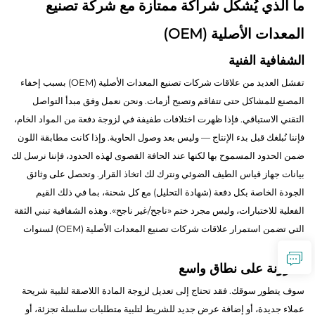
ما الذي يُشكِّل شراكة ممتازة مع شركة تصنيع
المعدات الأصلية (OEM)
الشفافية الفنية
تفشل العديد من علاقات شركات تصنيع المعدات الأصلية (OEM) بسبب إخفاء
المصنع للمشاكل حتى تتفاقم وتصبح أزمات. ونحن نعمل وفق مبدأ التواصل
التقني الاستباقي. فإذا ظهرت اختلافات طفيفة في لزوجة دفعة من المواد الخام،
فإننا نُبلغك قبل بدء الإنتاج — وليس بعد وصول الحاوية. وإذا كانت مطابقة اللون
ضمن الحدود المسموح بها لكنها عند الحافة القصوى لهذه الحدود، فإننا نرسل لك
بيانات جهاز قياس الطيف الضوئي ونترك لك اتخاذ القرار. وتحصل على وثائق
الجودة الخاصة بكل دفعة (شهادة التحليل) مع كل شحنة، بما في ذلك القيم
الفعلية للاختبارات، وليس مجرد ختم «ناجح/غير ناجح». وهذه الشفافية تبني الثقة
التي تضمن استمرار علاقات شركات تصنيع المعدات الأصلية (OEM) لسنوات
عديدة.
المرونة على نطاق واسع
سوف يتطور سوقك. فقد تحتاج إلى تعديل لزوجة المادة اللاصقة لتلبية شريحة
عملاء جديدة، أو إضافة عرض جديد للشريط لتلبية متطلبات سلسلة تجزئة، أو