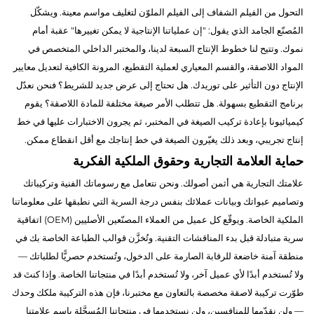
التحول من الفيلم الشفاف إلى الفيلم الملوّن لتغليف مواسم معينة. ويشكّل
المُصنّع الجامد الذي يقول: "إن عملياتنا الإنتاجية لا يمكن تغييرها" عقبة أمام
نموك. وتتيح لنا خطوط الإنتاج السبعة لدينا، والمختبر الداخلي المتخصص في
المواد اللاصقة، والقسم المعياري لعملية التقطيع، المرونة الكافية لتعديل معايير
الإنتاج دون التأثير على توريدك. هل تحتاج إلى عرض جديد للشريط؟ فنحن نعدّل
برنامج التقطيع بسهولة. هل تتطلب الأمر صيغة مختلفة للمادة اللاصقة؟ يقوم
كيميائيونا بإعادة تركيب الصيغة في المختبر، ثم يجرون الاختبارات عليها في خط
إنتاج تجريبي، وبعد ذلك يغيّرون الصيغة في خط إنتاجك مع أقل انقطاع ممكن.
حماية العلامة التجارية وحقوق الملكية الفكرية
علامتك التجارية هي أثمن أصولك. ونحن نتعامل مع رسوماتك الفنية وتركيباتك
وتصاميم عبواتك وبيانات عملائك بنفس درجة السرية التي نطبقها على معلوماتنا
الملكية الخاصة. ويوقّع كل عميل من العملاء المصنّعين الأصليين (OEM) اتفاقية
سرية متبادلة قبل بدء المناقشات التقنية. وتُخزَّن قوالب الطباعة الخاصة بك في
منطقة آمنة خاضعة للرقابة الصارمة على الدخول، وتُستخدم حصريًّا لطلباتك —
ولا تُستخدم أبدًا لأي عميل آخر، ولا تُستخدم أبدًا في منتجاتنا الخاصة. وإذا كنتَ قد
طوّرت تركيبة لاصقة مخصصة بالتعاون مع مختبرنا، فإن هذه التركيبة ملكك وحدك
— ولن نقدّمها للمنافسين، ولن نستخدمها في منتجاتنا المُسجَّلة باسم علامتنا