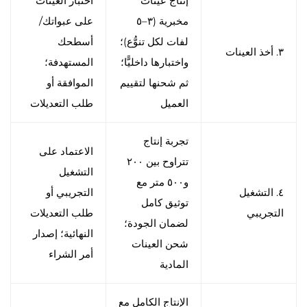
إنتاج عينات
اختبار العينات
مخبرية (٣–٥
على عبواتك/
لفات لكل تنوُّع)؛
أسطحك
٣. أخذ العينات
واختبارها داخليًّا؛
المستهدفة؛
ثم شحنها لتقييم
الموافقة أو
العميل
طلب التعديلات
تجربة إنتاج
الاعتماد على
تتراوح بين ٢٠٠
التشغيل
و٥٠٠ متر مع
٤. التشغيل
التجريبي أو
توثيق كامل
التجريبي
طلب التعديلات
لضمان الجودة؛
النهائية؛ إصدار
شحن العينات
أمر الشراء
المادية
الإنتاج الكامل مع