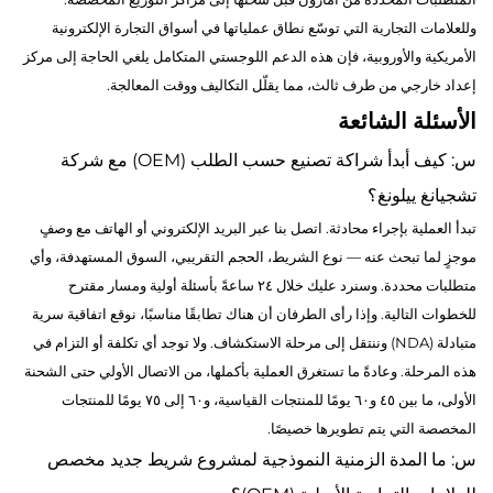
وللعلامات التجارية التي توسّع نطاق عملياتها في أسواق التجارة الإلكترونية
الأمريكية والأوروبية، فإن هذه الدعم اللوجستي المتكامل يلغي الحاجة إلى مركز
إعداد خارجي من طرف ثالث، مما يقلّل التكاليف ووقت المعالجة.
الأسئلة الشائعة
س: كيف أبدأ شراكة تصنيع حسب الطلب (OEM) مع شركة
تشجيانغ ييلونغ؟
تبدأ العملية بإجراء محادثة. اتصل بنا عبر البريد الإلكتروني أو الهاتف مع وصفٍ
موجزٍ لما تبحث عنه — نوع الشريط، الحجم التقريبي، السوق المستهدفة، وأي
متطلبات محددة. وسنرد عليك خلال ٢٤ ساعةً بأسئلة أولية ومسار مقترح
للخطوات التالية. وإذا رأى الطرفان أن هناك تطابقًا مناسبًا، نوقع اتفاقية سرية
متبادلة (NDA) وننتقل إلى مرحلة الاستكشاف. ولا توجد أي تكلفة أو التزام في
هذه المرحلة. وعادةً ما تستغرق العملية بأكملها، من الاتصال الأولي حتى الشحنة
الأولى، ما بين ٤٥ و٦٠ يومًا للمنتجات القياسية، و٦٠ إلى ٧٥ يومًا للمنتجات
المخصصة التي يتم تطويرها خصيصًا.
س: ما المدة الزمنية النموذجية لمشروع شريط جديد مخصص