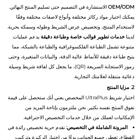
OEM/ODM
الاستشارة في التصميم حتى تسليم المنتج النهائي.
يمكنك اختيار مواد ركائز مختلفة وأنواع لاصقات مختلفة وفقًا
لاستخدام المنتج، وتخصيص عرض الشريط وطوله وسمكه بحرية.
لدينا
خدمات تطوير قوالب خاصة وطباعة دقيقة
يدعم عمليات
متنوعة تشمل الطباعة الفلكسوغرافية والطباعة بالشبكة، مما
يتيح طباعة دقيقة للأنماط عالية الدقة، والبيانات المتغيرة، وحتى
رموز الاستجابة السريعة (QR)، ما يجعل كل لفافة شريط وسيلة
دعائية متنقلة لعلامتك التجارية.
2. مزايا المنتج
اختيار شريط UltraPlus المخصص يعني أنك ستحصل على قيمة
تفوق المنتج نفسه بكثير. نحن ملتزمون بإتاحة المزيد من
الإمكانيات لعملك من خلال خدمات التخصيص الاحترافية.
المرونة الشاملة في التخصيص:
نقدم حرية تخصيص رائدة في
القطاع، تغطي جميع الجوانب بدءًا من اختيار الركيزة وتركيب