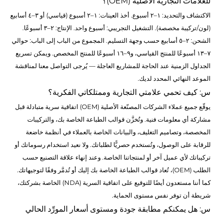
للعلامات التجارية الأصلية (OEM)؟
الاكتشاف والتحديد: ١–٢ أسبوع. أخذ العينات: ١–٢ أسبوع (قياسي) أو ٣–٤ أسابيع
(لون/تركيبة مخصصة). التشغيل التجريبي: أسبوع واحد. الإنتاج: ٢–٣ أسبوعًا.
الشحن: ٢–٥ أسابيع حسب وجهة التسليم. المجموع من الباب إلى الباب: حوالي
٧–١٣ أسبوعًا للمنتج القياسي، و٩–١٦ أسبوعًا للمنتج المخصص. ويمكن تسريع
الجداول الزمنية عند الحاجة للمشاريع العاجلة — يُرجى التواصل معنا لمناقشة
الموعد النهائي المحدد لديك.
س: كيف تحمي علامتي التجارية وممتلكاتي الفكرية؟
يوقّع جميع عملاء الشركات المصنّعة الأصلية (OEM) اتفاقية سرية متبادلة قبل
مشاركة أي معلومات فنية. وتُخزَّن قوالب الطباعة الخاصة بك، والتركيبات
المخصصة، وتصاميم التغليف، والبيانات الخاصة بالعملاء في أنظمة خاضعة
للرقابة على الوصول، وتُستخدم حصريًّا لطلباتك. ولا نعيد استخدام رسوماتك أو
تركيباتك لأي عميل آخر أو لمنتجاتنا الخاصة. وعند إنهاء علاقة التصنيع حسب
الطلب (OEM)، تُعاد قوالب الطباعة الخاصة بك إليك أو تُدمَّر وفقًا لتوجيهاتك.
كما أننا مستعدون أيضًا للتوقيع على اتفاقية السرية (NDA) الخاصة بشركتك،
شريطة أن توفر نفس مستوى الحماية.
س: هل يمكنكم مطابقة جودة ومستوى أسعار المورِّد الحالي