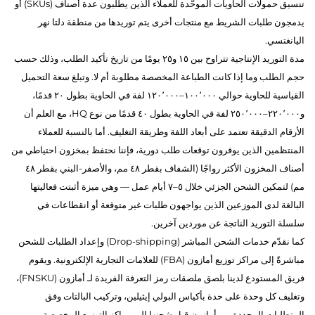
تنسيق حمولات الحاويات الموحَّدة للعملاء الذين يطلبون عدة أصناف (SKUs) أو
يدمجون طلبات الشريط مع منتجات أخرى يتم توريدها من منطقة دلتا نهر
اليانغتسي.
مدة التوريد الإنتاجية تتراوح بين ١٥ و٢٥ يومًا من تاريخ تأكيد الطلب، وذلك حسب
حجم الطلب وما إذا كانت الطباعة المخصصة مطلوبة أم لا. وتبلغ سعة التحميل
القياسية للحاوية حوالي ١٠٠٬٠٠٠–١٢٠٬٠٠٠ لفة في الحاوية بطول ٢٠ قدمًا،
و٢٢٠٬٠٠٠–٢٥٠٬٠٠٠ لفة في الحاوية بطول ٤٠ قدمًا من نوع HQ، مع العلم أن
الأرقام الدقيقة تعتمد على أبعاد اللفة وطريقة التغليف. أما بالنسبة للعملاء
المنتظمين الذين يوفرون توقعات طلب دورية، فإننا نحتفظ بمخزون احتياطي من
أصناف المخزون الأكثر رواجًا (الشفاف بقطر ٤٨ مم، والأصفر-البني بقطر ٤٨
مم) لتمكين الشحن الجزئي خلال ٥–٧ أيام عمل — وهي ميزة أثبتت فعاليتها
البالغة لدى الموزعين الذين يواجهون طلبات غير متوقعة أو انقطاعات في
سلسلة التوريد الناتجة عن موردين آخرين.
كما نقدّم خدمات الشحن المباشر (Drop-shipping) وإعداد الطلبات للشحن
مباشرةً إلى مراكز توزيع أمازون (FBA) للعلامات التجارية الإلكترونية. ويقوم
فريق المستودع لدينا بلصق ملصقات رمز التعرفة الفريدة لـ أمازون (FNSKU)،
وتغليف كل وحدة على حدة بأكياس البولي إيثيلين، وتركيب البالتات وفق
المتطلبات المحددة من أمازون قبل شحنها إلى مراكز التوزيع المخصصة.