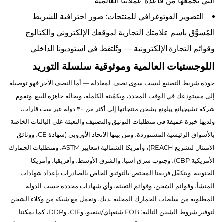
التي نجمعها من قاعدة عملائنا العالمية
التصوير الفوتوغرافي للمنتجات: صور احترافية للشريط
المُسوَّق باسم علامتك التجارية لموقعك الإلكتروني والكتالوج
وقوائم التجارة الإلكترونية — وتُلتقط في استوديونا الداخلي
اللوجستيات العالمية وموثوقية سلسلة التوريد
جودة شريط التصنيع ليست سوى نصف المعادلة — أما النصف الآخر فهو توصيله
إلى مستودعك في الوقت المحدد، وبكمّيته الكاملة، وبحالة جاهزة للبيع. وتقوم
شركة تشيجيانغ ييلونغ بشحن منتجاتها إلى أكثر من ٣٠ دولة عبر ست قارات،
ولديها خبرة عميقة في متطلبات التوثيق والتصنيف والتعبئة على البالتات الخاصة
بالأسواق الرئيسية المستوردة، ومن بينها الاتحاد الأوروبي (شهادة CE، ووثائق
الامتثال لتشريع REACH)، وأمريكا الشمالية (معايير ASTM، ومتطلبات الجمارك
الأمريكية CBP)، وجنوب شرق آسيا، والشرق الأوسط، وأفريقيا، وأمريكا
الجنوبية. ويتكفّل فريقنا المختص بالتوثيق الخاص بالصادرات بإعداد شهادات
المنشأ، وقوائم الشحن، وقوائم التعبئة، وأي شهادات محددة حسب الدولة
المطلوبة من سلطات الجمارك المحلية لديك. ونعمل مع شبكة من وكلاء الشحن
لتوفير شروط الشحن التالية: FOB شنغهاي/نينغبو، وCIF، وDDP، كما يمكننا