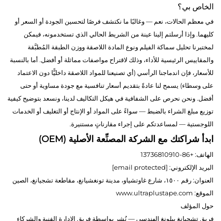
الخاص بي؟
في معظم الحالات، نعم — وغالبًا ما نكتشف فرصًا لتحسين الجودة أو السعر أو
كليهما. وإذا أرسلتم إلينا عينة من الشريط الحالي الذي تستخدمونه، فيمكن
لمختبرنا تحليل سماكة الفيلم ونوع المادة اللاصقة ووزن الطبقة المُطبَّقة
والمقاييس الرئيسية للأداء، وذلك لاقتراح مواصفات مماثلة أو أفضل. أما بالنسبة
للأسعار، فإن اندماجنا الرأسي (أي تصنيعنا للمواد اللاصقة داخليًّا دون الاعتماد
على وسطاء) يسمح لنا عادةً بتقديم أسعار تنافسية مع جودة مساوية أو حتى
أفضل. ونحن نحرص على الشفافية في هيكل التكاليف لدينا، ونسعد بتوضيح كيفية
توزيع مبلغ الشراء بالضبط — سواءً على المواد أو الإنتاج أو التغليف أو الخدمات
اللوجستية — لمساعدتكم على إجراء مقارناتٍ مستنيرة.
ابدأ شراكتك مع الشركة المصنِّعة الأصلية (OEM)
الهاتف: +86-13736810910
البريد الإلكتروني:
[email protected]
العنوان: رقم ١٥٠٠، شارع غاوتشياو، مدينة تونغشيانغ، مقاطعة تشجيانغ، الصين
الموقع:
www.ultraplustape.com
حول المؤلف
فريق تشجيانغ ييلونغ الهندسي — نُشر بواسطة فريق الإدارة الفنية والشركاء