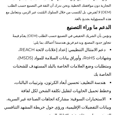
التجارية دون موافقتك الخطية. ونحن ندرك أن الثقة في التصنيع حسب الطلب
(OEM) لا تُفترض، بل تُكتسب من خلال السلوك المُثبت عبر الزمن، ونتعامل مع
هذه المسؤولية بجديةٍ بالغة.
الدعم ما وراء التصنيع
ونؤمن بأن الشريك الحقيقي في التصنيع حسب الطلب (OEM) يقدّم قيمةً
تتجاوز حدود المصنع. ويدعم فريق هندستنا أعمالك بما يلي:
دعم الامتثال التنظيمي: إعداد إعلانات لائحة REACH،
وشهادات RoHS، وأوراق بيانات السلامة للمواد (MSDS)،
ومتطلبات وضع العلامات الخاصة بالبلد المستهدف للشحنات
الخاصة بك
هندسة التغليف: تحسين أبعاد الكرتون، وترتيبات البالتات،
وخطط تحميل الحاويات لتقليل تكلفة الشحن لكل لفافة
الاستخبارات السوقية: مشاركة اتجاهات الصناعة غير السرية،
وبيانات التفضيلات الإقليمية، ورؤى حول خريطة المشهد التنافسي