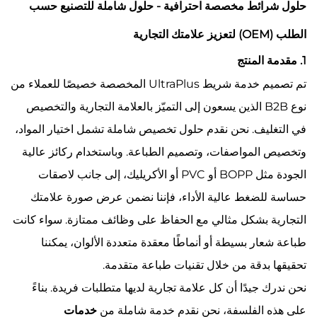
حلول شرائط مخصصة احترافية - حلول شاملة للتصنيع حسب
الطلب (OEM) لتعزيز علامتك التجارية
1. مقدمة المنتج
تم تصميم خدمة شريط UltraPlus المخصصة خصيصًا للعملاء من
نوع B2B الذين يسعون إلى التميّز بالعلامة التجارية والتخصيص
في التغليف. نحن نقدم حلول تخصيص شاملة تشمل اختيار المواد،
وتخصيص المواصفات، وتصميم الطباعة. وباستخدام ركائز عالية
الجودة مثل BOPP أو PVC أو الأكريليك، إلى جانب لاصقات
حساسة للضغط عالية الأداء، فإننا نضمن عرض صورة علامتك
التجارية بشكل مثالي مع الحفاظ على وظائف ممتازة. سواء كانت
طباعة شعار بسيطة أو أنماطًا معقدة متعددة الألوان، يمكننا
تحقيقها بدقة من خلال تقنيات طباعة متقدمة.
نحن ندرك جيدًا أن كل علامة تجارية لديها متطلبات فريدة. بناءً
على هذه الفلسفة، نحن نقدم خدمة شاملة من
خدمات