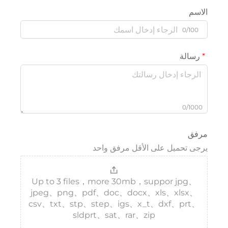
الاسم
0/100
رسالة
0/1000
مرفق
يرجى تحميل على الأقل مرفق واحد
Up to 3 files，more 30mb，suppor jpg、
jpeg、png、pdf、doc、docx、xls、xlsx、
csv、txt、stp、step、igs、x_t、dxf、prt、
sldprt、sat、rar、zip