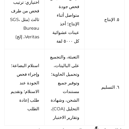
اختياري: ترتيب
فحص جودة
فحص من طرف
متواصل أثناء
٥. الإنتاج
ثالث (مثل SGS،
الإنتاج؛ أخذ
Bureau
عينات عشوائية
Veritas، إلخ)
كل ٥٠٠٠ لفة
التعبئة، والتجميع
على الباليتات،
استلام البضاعة؛
وتحميل الحاوية؛
وإجراء فحص
وتوفير جميع
الجودة عند
٦. التسليم
مستندات
الاستلام؛ وتقديم
الشحن، وشهادة
طلب إعادة
التحليل (COA)،
الطلب
وتقارير الاختبار