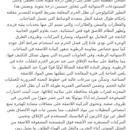
الشحن القطبية التي تصل إلى أربعين درجة مئوية تحت الصفر، وحتى
المستودعات الاستوائية التي تتجاوز خمسين درجة مئوية. ويضمن هذا
التطور التكنولوجي أن تظل الحزم المغلقة بشريط الجودة للتصدير مغلقة
بإحكام طوال عملية النقل متعددة الوسائط التي تشمل الشاحنات
والقطارات والسفن والطائرات، والتي تتسم كل منها بتحديات بيئية فريدة.
ويُظهر النظام اللاصق قوة قص استثنائية، حيث يقاوم القوى الجانبية
الناتجة عن التعامل مع الحمولة، وتسارع المركبات، وظروف الطرق
الوعرة التي تؤدي عادةً إلى فشل الحزم عند استخدام شرائط أقل جودة.
كما تمنع خصائص مقاومة الرطوبة تدهور المادة اللاصقة في المناخات
الاستوائية الرطبة، وفي الحاويات المبردة التي يسهل تشكل التكثيف فيها،
مما يحافظ على سلامة الإغلاق حتى عند تعرض الحزم لتقلبات حادة في
الرطوبة. وتوفر المادة اللاصقة التصاقًا أوليًا قويًا فوريًا عند التطبيق، ما
يلغي الحاجة إلى فترة المعالجة التي تتطلبها بعض المواد اللاصقة
الصناعية، وتمكّن من سرعات عالية في خطوط التعبئة الضرورية للعمليات
عالية الحجم. وتضمن الخصائص العمرية طويلة الأمد أن تظل الحزم
المخزنة لفترات طويلة محافظة على سلامة إغلاقها، حيث أثبتت اختبارات
الشيخوخة المتسارعة أداءً موثوقًا بعد اثني عشر شهرًا من التخزين في
ظروف صعبة. وتحتوي التركيبة اللاصقة على مضافات مضادة للهجرة تمنع
امتصاص المطيلات من مواد التغليف، مما يضمن ثبات قوة الالتصاق بغض
النظر عن نوع الكرتون أو البلاستيك المستخدم في الإغلاق. وتحمي
المركبات المستقرة ضد الأشعة فوق البنفسجية المصفوفة اللاصقة من
التحلل الضوئي أثناء التخزين والنقل في الهواء الطلق، ما يحول دون