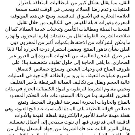
النقل، مما يقلل بشكل كبير من المطالبات المتعلقة بأضرار
المنتجات وعدم رضا العملاء، ويحمي في الوقت نفسه سمعة
العلامة التجارية في الأسواق التنافسية. وينتج عن هذه الموثوقية
المعززة وفورات قابلة للقياس في التكاليف من خلال تقليل
الشحنات البديلة ومطالبات التأمين وتدخلات خدمة العملاء. كما أن
صلاحية الشريط الطويلة تقلل من تعقيدات إدارة المخزون والهدر،
ما يمكن الشركات من الاحتفاظ بكميات أكبر من المخزون دون
القلق بشأن تدهور المنتج. ويضمن استقرار درجة الحرارة أداءً ثابتًا
عبر طرق الشحن العالمية، من الحاويات المبردة إلى العبور عبر
الصحاري، ما يلغي الحاجة إلى حلول تغليف متخصصة بناءً على
ظروف المناخ في وجهات الشحن. وتسرّع خصائص الالتصاق
السريع عمليات التعبئة، ما يزيد من الطاقة الإنتاجية في العمليات
عالية الحجم ويقلل من تكاليف العمالة المرتبطة بتأخير التغليف.
ويحمي مقاوم الشريط للرطوبة والمواد الكيميائية الحزم في بيئات
التخزين القاسية، بما في ذلك المستودعات ذات التحكم المحدود
بالمناخ والحاويات البحرية المعرضة لظروف المحيط. وتمنع
خصائص الإزالة النظيفة تلف المادة الأساسية عند فتح العبوة، وهي
نقطة مهمة خاصة للأجهزة الإلكترونية باهظة القيمة والأدوات
الدقيقة التي قد تؤدي فيها أي تلوث سطحي إلى أعطال تشغيلية.
ويقلل التوتر الثابت عند فك الشريط من إجهاد المشغل ويقلل من