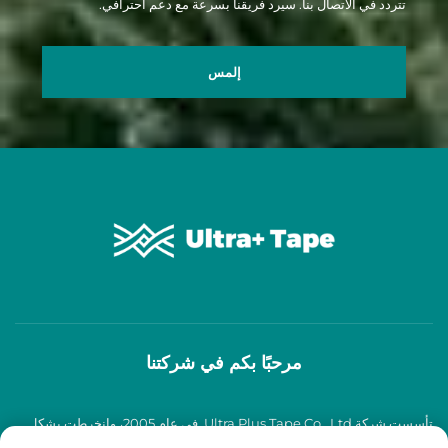
تتردد في الاتصال بنا. سيرد فريقنا بسرعة مع دعم احترافي.
إلمس
مرحبًا بكم في شركتنا
تأسست شركة Ultra Plus Tape Co., Ltd. في عام 2005، وانخرطت بشكل