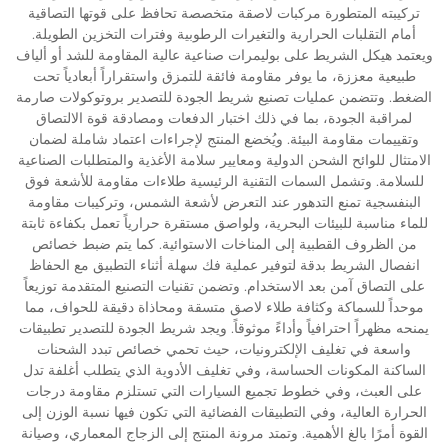
تركيبته المتطورة مركبات لاصقة متخصصة تحافظ على قوتها التصاقية
أمام التقلبات الحرارية والتغيرات الرطوبية وفترات التخزين الطويلة.
ويعتمد هيكل الشريط على بوليمرات صناعية عالية المقاومة للشد أو ألياف
طبيعية معززة، ما يوفر مقاومة فائقة للتمزق واستقراراً أبعادياً تحت
الضغط. وتتضمن عمليات تصنيع شريط الجودة للتصدير بروتوكولات صارمة
لمراقبة الجودة، بما في ذلك اختبار الدفعات ومصادقة قوة الالتصاق
وتقييمات مقاومة البيئة. ويُخضع المنتج لإجراءات اعتماد شاملة لضمان
الامتثال للوائح الشحن الدولية ومعايير سلامة الأغذية والمتطلبات الصناعية
للسلامة. وتشمل السمات التقنية الرئيسية طلاءات مقاومة للأشعة فوق
البنفسجية تمنع التدهور عند التعرض لأشعة الشمس، وتركيبات مقاومة
للماء مناسبة للبيئات البحرية، ولواصق مستقرة حرارياً تعمل بكفاءة ثابتة
من الظروف القطبية إلى المناخات الاستوائية. كما يتم ضبط خصائص
انفصال الشريط بدقة لتوفير عملية فك سهلة أثناء التطبيق مع الحفاظ
على التصاق آمن بعد الاستخدام. وتضمن تقنيات التصنيع المتقدمة توزيعاً
موحداً للسماكة وكثافة طلاء لاصق متسقة ومحاذاة دقيقة للحواف، مما
يمنحه مظهراً احترافياً وأداءً موثوقاً. ويجد شريط الجودة للتصدير تطبيقات
واسعة في تغليف الإلكترونيات، حيث تحمي خصائص تبدد الشحنات
الساكنة المكونات الحساسة، وفي تغليف الأدوية الذي يتطلب أغلفة تدل
على العبث، وفي خطوط تجميع السيارات التي تستلزم مقاومة درجات
الحرارة العالية، وفي التطبيقات الفضائية التي تكون فيها نسبة الوزن إلى
القوة أمرًا بالغ الأهمية. وتمتد مرونة المنتج إلى الزجاج المعماري، وصيانة