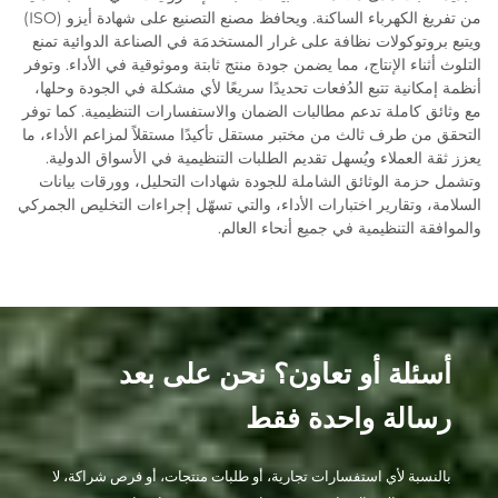
من تفريغ الكهرباء الساكنة. ويحافظ مصنع التصنيع على شهادة أيزو (ISO)
ويتبع بروتوكولات نظافة على غرار المستخدمَة في الصناعة الدوائية تمنع
التلوث أثناء الإنتاج، مما يضمن جودة منتج ثابتة وموثوقية في الأداء. وتوفر
أنظمة إمكانية تتبع الدُفعات تحديدًا سريعًا لأي مشكلة في الجودة وحلها،
مع وثائق كاملة تدعم مطالبات الضمان والاستفسارات التنظيمية. كما توفر
التحقق من طرف ثالث من مختبر مستقل تأكيدًا مستقلاً لمزاعم الأداء، ما
يعزز ثقة العملاء ويُسهل تقديم الطلبات التنظيمية في الأسواق الدولية.
وتشمل حزمة الوثائق الشاملة للجودة شهادات التحليل، وورقات بيانات
السلامة، وتقارير اختبارات الأداء، والتي تسهّل إجراءات التخليص الجمركي
والموافقة التنظيمية في جميع أنحاء العالم.
أسئلة أو تعاون؟ نحن على بعد
رسالة واحدة فقط
بالنسبة لأي استفسارات تجارية، أو طلبات منتجات، أو فرص شراكة، لا