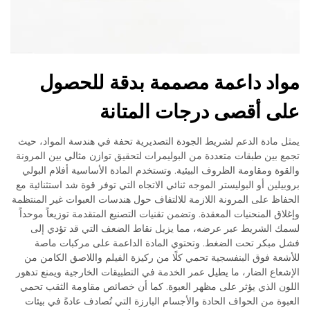
مواد داعمة مصممة بدقة للحصول
على أقصى درجات المتانة
يمثل مادة الدعم لشريط الجودة التصديرية تحفة في هندسة المواد، حيث
تجمع بين طبقات متعددة من البوليمرات لتحقيق توازن مثالي بين المرونة
والقوة ومقاومة الظروف البيئية. وتستخدم المادة الأساسية أفلام البولي
بروبيلين أو البوليستر الموجه ثنائي الاتجاه التي توفر قوة شد استثنائية مع
الحفاظ على المرونة اللازمة للالتفاف حول هندسات العبوات غير المنتظمة
وإغلاق المنحنيات المعقدة. وتضمن تقنيات التصنيع المتقدمة توزيعاً موحداً
لسمك الشريط عبر عرضه، مما يزيل نقاط الضعف التي قد تؤدي إلى
فشل مبكر تحت الضغط. وتحتوي المادة الداعمة على مركبات ماصة
للأشعة فوق البنفسجية تحمي كلًا من ركيزة الفيلم واللاصق الكامن من
الإشعاع الضار، ما يطيل عمر الخدمة في التطبيقات الخارجية ويمنع تدهور
اللون الذي يؤثر على مظهر العبوة. كما أن خصائص مقاومة الثقب تحمي
العبوة من الحواف الحادة والأجسام البارزة التي تُصادف عادةً في بيئات