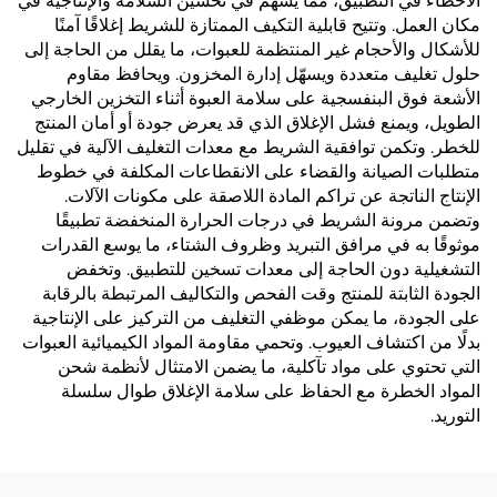
الأخطاء في التطبيق، مما يسهم في تحسين السلامة والإنتاجية في
مكان العمل. وتتيح قابلية التكيف الممتازة للشريط إغلاقًا آمنًا
للأشكال والأحجام غير المنتظمة للعبوات، ما يقلل من الحاجة إلى
حلول تغليف متعددة ويسهّل إدارة المخزون. ويحافظ مقاوم
الأشعة فوق البنفسجية على سلامة العبوة أثناء التخزين الخارجي
الطويل، ويمنع فشل الإغلاق الذي قد يعرض جودة أو أمان المنتج
للخطر. وتكمن توافقية الشريط مع معدات التغليف الآلية في تقليل
متطلبات الصيانة والقضاء على الانقطاعات المكلفة في خطوط
الإنتاج الناتجة عن تراكم المادة اللاصقة على مكونات الآلات.
وتضمن مرونة الشريط في درجات الحرارة المنخفضة تطبيقًا
موثوقًا به في مرافق التبريد وظروف الشتاء، ما يوسع القدرات
التشغيلية دون الحاجة إلى معدات تسخين للتطبيق. وتخفض
الجودة الثابتة للمنتج وقت الفحص والتكاليف المرتبطة بالرقابة
على الجودة، ما يمكن موظفي التغليف من التركيز على الإنتاجية
بدلًا من اكتشاف العيوب. وتحمي مقاومة المواد الكيميائية العبوات
التي تحتوي على مواد تآكلية، ما يضمن الامتثال لأنظمة شحن
المواد الخطرة مع الحفاظ على سلامة الإغلاق طوال سلسلة
التوريد.