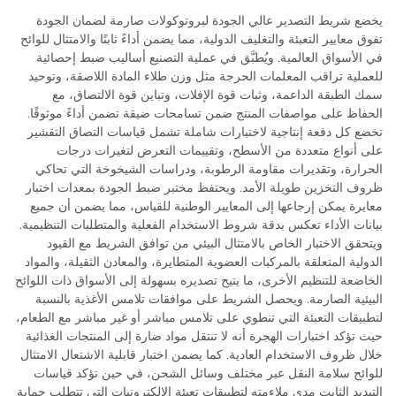
يخضع شريط التصدير عالي الجودة لبروتوكولات صارمة لضمان الجودة
تفوق معايير التعبئة والتغليف الدولية، مما يضمن أداءً ثابتًا والامتثال للوائح
في الأسواق العالمية. ويُطبَّق في عملية التصنيع أساليب ضبط إحصائية
للعملية تراقب المعلمات الحرجة مثل وزن طلاء المادة اللاصقة، وتوحيد
سمك الطبقة الداعمة، وثبات قوة الإفلات، وتباين قوة الالتصاق، مع
الحفاظ على مواصفات المنتج ضمن تسامحات ضيقة تضمن أداءً موثوقًا.
تخضع كل دفعة إنتاجية لاختبارات شاملة تشمل قياسات التصاق التقشير
على أنواع متعددة من الأسطح، وتقييمات التعرض لتغيرات درجات
الحرارة، وتقديرات مقاومة الرطوبة، ودراسات الشيخوخة التي تحاكي
ظروف التخزين طويلة الأمد. ويحتفظ مختبر ضبط الجودة بمعدات اختبار
معايرة يمكن إرجاعها إلى المعايير الوطنية للقياس، مما يضمن أن جميع
بيانات الأداء تعكس بدقة شروط الاستخدام الفعلية والمتطلبات التنظيمية.
ويتحقق الاختبار الخاص بالامتثال البيئي من توافق الشريط مع القيود
الدولية المتعلقة بالمركبات العضوية المتطايرة، والمعادن الثقيلة، والمواد
الخاضعة للتنظيم الأخرى، ما يتيح تصديره بسهولة إلى الأسواق ذات اللوائح
البيئية الصارمة. ويحصل الشريط على موافقات تلامس الأغذية بالنسبة
لتطبيقات التعبئة التي تنطوي على تلامس مباشر أو غير مباشر مع الطعام،
حيث تؤكد اختبارات الهجرة أنه لا تنتقل مواد ضارة إلى المنتجات الغذائية
خلال ظروف الاستخدام العادية. كما يضمن اختبار قابلية الاشتعال الامتثال
للوائح سلامة النقل عبر مختلف وسائل الشحن، في حين تؤكد قياسات
التبديد الثابت مدى ملاءمته لتطبيقات تعبئة الإلكترونيات التي تتطلب حماية