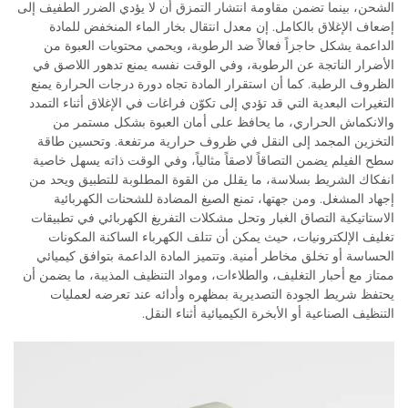
الشحن، بينما تضمن مقاومة انتشار التمزق أن لا يؤدي الضرر الطفيف إلى
إضعاف الإغلاق بالكامل. إن معدل انتقال بخار الماء المنخفض للمادة
الداعمة يشكل حاجزاً فعالاً ضد الرطوبة، ويحمي محتويات العبوة من
الأضرار الناتجة عن الرطوبة، وفي الوقت نفسه يمنع تدهور اللاصق في
الظروف الرطبة. كما أن استقرار المادة تجاه دورة درجات الحرارة يمنع
التغيرات البعدية التي قد تؤدي إلى تكوّن فراغات في الإغلاق أثناء التمدد
والانكماش الحراري، ما يحافظ على أمان العبوة بشكل مستمر من
التخزين المجمد إلى النقل في ظروف حرارية مرتفعة. وتحسين طاقة
سطح الفيلم يضمن التصاقاً لاصقاً مثالياً، وفي الوقت ذاته يسهل خاصية
انفكاك الشريط بسلاسة، ما يقلل من القوة المطلوبة للتطبيق ويحد من
إجهاد المشغل. ومن جهتها، تمنع الصيغ المضادة للشحنات الكهربائية
الاستاتيكية التصاق الغبار وتحل مشكلات التفريغ الكهربائي في تطبيقات
تغليف الإلكترونيات، حيث يمكن أن تتلف الكهرباء الساكنة المكونات
الحساسة أو تخلق مخاطر أمنية. وتتميز المادة الداعمة بتوافق كيميائي
ممتاز مع أحبار التغليف، والطلاءات، ومواد التنظيف المذيبة، ما يضمن أن
يحتفظ شريط الجودة التصديرية بمظهره وأدائه عند تعرضه لعمليات
التنظيف الصناعية أو الأبخرة الكيميائية أثناء النقل.