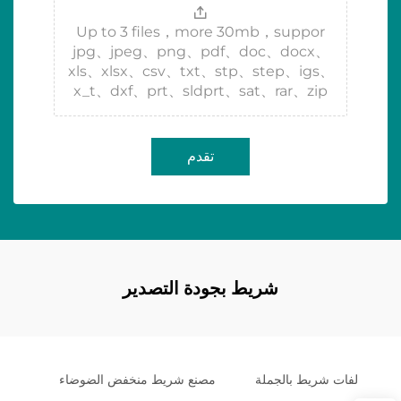
Up to 3 files，more 30mb，suppor
jpg、jpeg、png、pdf、doc、docx、
xls、xlsx、csv、txt、stp、step、igs、
x_t、dxf、prt、sldprt、sat、rar、zip
تقدم
شريط بجودة التصدير
لفات شريط بالجملة
مصنع شريط منخفض الضوضاء