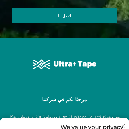
اتصل بنا
مرحبًا بكم في شركتنا
تأسست شركة Ultra Plus Tape Co., Ltd. في عام 2005، وانخرطت بشكل
عميق في صناعة شرائط اللصق BOPP لأكثر من عقدين من الزمان، وتخصصت
We value your privacy