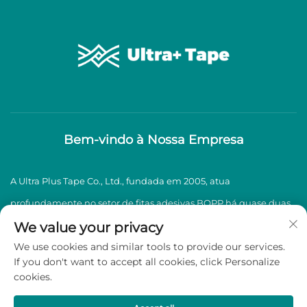
Bem-vindo à Nossa Empresa
A Ultra Plus Tape Co., Ltd., fundada em 2005, atua
profundamente no setor de fitas adesivas BOPP há quase duas
décadas, especializando-se na produção e venda de fitas
We value your privacy
We use cookies and similar tools to provide our services.
adesivas BOPP de alta qualidade.
If you don't want to accept all cookies, click Personalize
cookies.
Direitos autorais © 2026 Ultra Plus Tape Co., Ltd. Todos os direitos
reservados -
Política de Privacidade