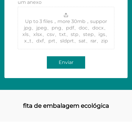
um anexo
Up to 3 files，more 30mb，suppor
jpg、jpeg、png、pdf、doc、docx、
xls、xlsx、csv、txt、stp、step、igs、
x_t、dxf、prt、sldprt、sat、rar、zip
Enviar
fita de embalagem ecológica