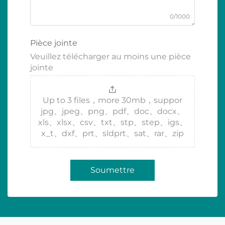
0/1000
Pièce jointe
Veuillez télécharger au moins une pièce
jointe
Up to 3 files，more 30mb，suppor
jpg、jpeg、png、pdf、doc、docx、
xls、xlsx、csv、txt、stp、step、igs、
x_t、dxf、prt、sldprt、sat、rar、zip
Soumettre