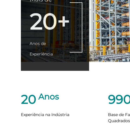
20+
Anos de
Experiência
Anos
20
10
Experiência na Indústria
Base de F
Quadrados