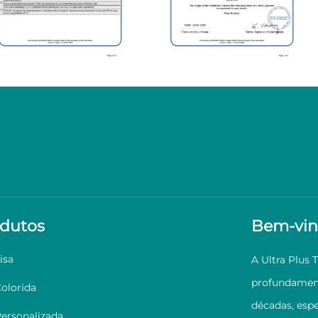
dutos
Bem-vin
isa
A Ultra Plus 
profundament
Colorida
décadas, espe
Personalizada