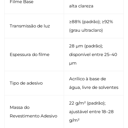
Filme Base
alta clareza
≥88% (padrão); ≥92%
Transmissão de luz
(grau ultraclaro)
28 µm (padrão);
Espessura do filme
disponível entre 25–40
µm
Acrílico à base de
Tipo de adesivo
água, livre de solventes
22 g/m² (padrão);
Massa do
ajustável entre 18–28
Revestimento Adesivo
g/m²