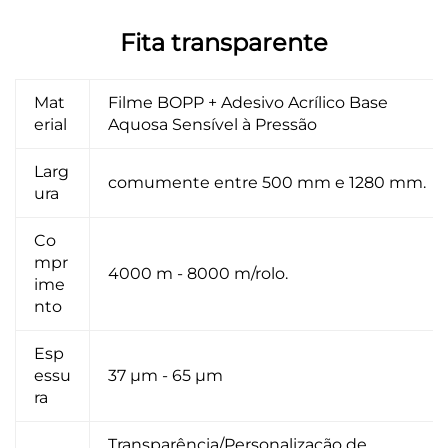
Fita transparente
Mat
Filme BOPP + Adesivo Acrílico Base
erial
Aquosa Sensível à Pressão
Larg
comumente entre 500 mm e 1280 mm.
ura
Co
mpr
4000 m - 8000 m/rolo.
ime
nto
Esp
essu
37 μm - 65 μm
ra
Transparência/Personalização de