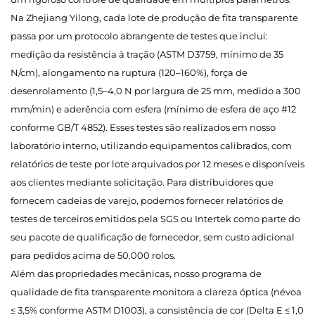
Na Zhejiang Yilong, cada lote de produção de fita transparente
passa por um protocolo abrangente de testes que inclui:
medição da resistência à tração (ASTM D3759, mínimo de 35
N/cm), alongamento na ruptura (120–160%), força de
desenrolamento (1,5–4,0 N por largura de 25 mm, medido a 300
mm/min) e aderência com esfera (mínimo de esfera de aço #12
conforme GB/T 4852). Esses testes são realizados em nosso
laboratório interno, utilizando equipamentos calibrados, com
relatórios de teste por lote arquivados por 12 meses e disponíveis
aos clientes mediante solicitação. Para distribuidores que
fornecem cadeias de varejo, podemos fornecer relatórios de
testes de terceiros emitidos pela SGS ou Intertek como parte do
seu pacote de qualificação de fornecedor, sem custo adicional
para pedidos acima de 50.000 rolos.
Além das propriedades mecânicas, nosso programa de
qualidade de fita transparente monitora a clareza óptica (névoa
≤ 3,5% conforme ASTM D1003), a consistência de cor (Delta E ≤ 1,0