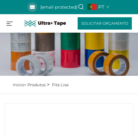
PT
[email protected]
SOLICITAR ORÇAMENTO
>
Início>
Produtos
Fita Lisa