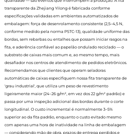
qualidade — são eventos que interrompem a produção. A fita
transparente da Zhejiang Yilong é fabricada conforme
especificações validadas em ambientes automatizados de
embalagem: força de desenrolamento consistente (2,5–4,5 N,
conforme medido pela norma PSTC-13), qualidade uniforme das
bordas, sem rebarbas ou entalhes que possam iniciar rasgos na
fita, e aderência confiável ao papelão ondulado reciclado — o
substrato de caixas mais comum e, ao mesmo tempo, mais
desafiador nos centros de atendimento de pedidos eletrônicos.
Recomendamos que clientes que operam seladoras
automáticas de caixas especifiquem nossa fita transparente de
'grau industrial', que utiliza um peso de revestimento
ligeiramente maior (24–26 g/m², em vez dos 22 g/m² padrão) e
passa por uma inspeção adicional das bordas durante o corte
longitudinal. O custo incremental é normalmente 3–5%
superior ao da fita padrão, enquanto o custo evitado mesmo
com apenas uma hora de inatividade na linha de embalagem
— considerando mão de obra, prazos de entrega perdidos e