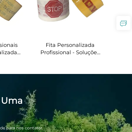
sionais
Fita Personalizada
alizadas
Profissional - Soluções
ngentes
Abrangentes de OEM
ão e
para o Fortalecimento
OEM
da Sua Marca
s Uma
de para nos contatar.