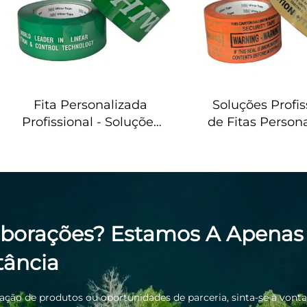
Fita Personalizada
Soluções Profis
Profissional - Soluções
de Fitas Person
Abrangentes de
- Serviços Abra
Fabricação OEM e
de Fabricaç
Embalagem de Marca
Atacado 
aborações? Estamos A Apena
ância
tação de produtos ou oportunidades de parceria, sinta-se à vonta