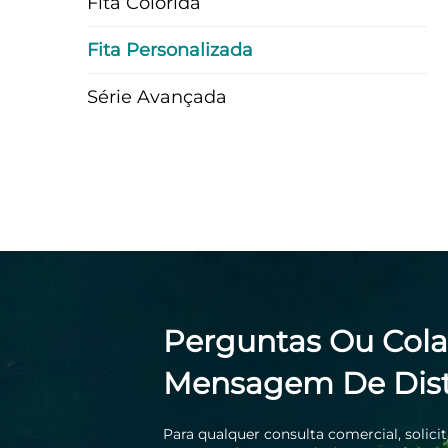
Fita Colorida
Fita Personalizada
Série Avançada
Perguntas Ou Col
Mensagem De Dist
Para qualquer consulta comercial, solici