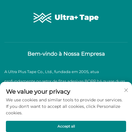
Bem-vindo à Nossa Empresa
A Ultra Plus Tape Co., Ltd., fundada em 2005, atua
profundamente no setor de fitas adesivas BOPP há quase duas
décadas, especializando-se na produção e venda de fitas
We value your privacy
We use cookies and similar tools to provide our services.
adesivas BOPP de alta qualidade.
If you don't want to accept all cookies, click Personalize
cookies.
Direitos autorais © 2026 Ultra Plus Tape Co., Ltd. Todos os direitos
reservados -
Política de Privacidade
Accept all