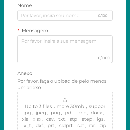
Nome
0/100
Mensagem
0/1000
Anexo
Por favor, faça o upload de pelo menos
um anexo
Up to 3 files，more 30mb，suppor
jpg、jpeg、png、pdf、doc、docx、
xls、xlsx、csv、txt、stp、step、igs、
x_t、dxf、prt、sldprt、sat、rar、zip