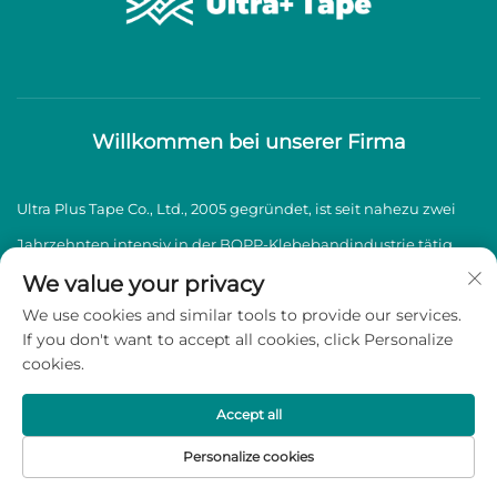
Willkommen bei unserer Firma
Ultra Plus Tape Co., Ltd., 2005 gegründet, ist seit nahezu zwei
Jahrzehnten intensiv in der BOPP-Klebebandindustrie tätig
und spezialisiert auf die Herstellung und den Vertrieb von
We value your privacy
We use cookies and similar tools to provide our services.
hochwertigen BOPP-Klebebändern.
If you don't want to accept all cookies, click Personalize
cookies.
Copyright © 2026 Ultra Plus Tape Co., Ltd. Alle Rechte
vorbehalten -
Datenschutzrichtlinie
Accept all
Personalize cookies