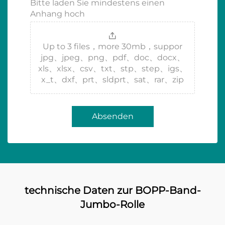
Bitte laden Sie mindestens einen
Anhang hoch
Up to 3 files，more 30mb，suppor
jpg、jpeg、png、pdf、doc、docx、
xls、xlsx、csv、txt、stp、step、igs、
x_t、dxf、prt、sldprt、sat、rar、zip
Absenden
technische Daten zur BOPP-Band-
Jumbo-Rolle