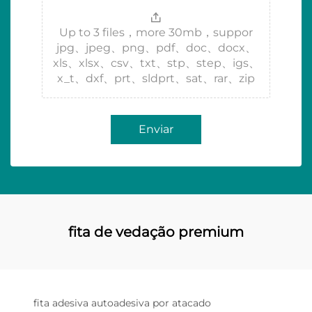
Up to 3 files，more 30mb，suppor
jpg、jpeg、png、pdf、doc、docx、
xls、xlsx、csv、txt、stp、step、igs、
x_t、dxf、prt、sldprt、sat、rar、zip
Enviar
fita de vedação premium
fita adesiva autoadesiva por atacado