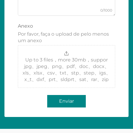
0/1000
Anexo
Por favor, faça o upload de pelo menos
um anexo
Up to 3 files，more 30mb，suppor
jpg、jpeg、png、pdf、doc、docx、
xls、xlsx、csv、txt、stp、step、igs、
x_t、dxf、prt、sldprt、sat、rar、zip
Enviar