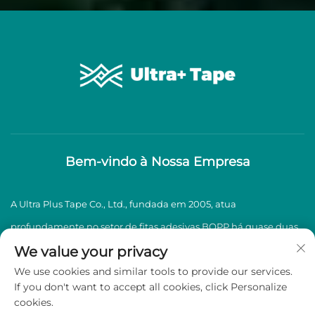
Bem-vindo à Nossa Empresa
A Ultra Plus Tape Co., Ltd., fundada em 2005, atua
profundamente no setor de fitas adesivas BOPP há quase duas
décadas, especializando-se na produção e venda de fitas
We value your privacy
We use cookies and similar tools to provide our services.
adesivas BOPP de alta qualidade.
If you don't want to accept all cookies, click Personalize
cookies.
Direitos autorais © 2026 Ultra Plus Tape Co., Ltd. Todos os direitos