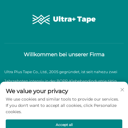
Willkommen bei unserer Firma
Ultra Plus Tape Co., Ltd., 2005 gegründet, ist seit nahezu zwei
Jahrzehnten intensiv in der BOPP-Klebebandindustrie tätig
und spezialisiert auf die Herstellung und den Vertrieb von
We value your privacy
We use cookies and similar tools to provide our services.
hochwertigen BOPP-Klebebändern.
If you don't want to accept all cookies, click Personalize
cookies.
Copyright © 2026 Ultra Plus Tape Co., Ltd. Alle Rechte
vorbehalten -
Datenschutzrichtlinie
Accept all