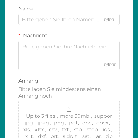
Name
0/100
Nachricht
0/1000
Anhang
Bitte laden Sie mindestens einen
Anhang hoch
Up to 3 files，more 30mb，suppor
jpg、jpeg、png、pdf、doc、docx、
xls、xlsx、csv、txt、stp、step、igs、
x_t、dxf、prt、sldprt、sat、rar、zip