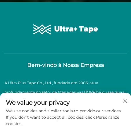
Bem-vindo à Nossa Empresa
A Ultra Plus Tape Co., Ltd., fundada em 2005, atua
profundamente no setor de fitas adesivas BOPP há quase duas
décadas, especializando-se na produção e venda de fitas
We value your privacy
We use cookies and similar tools to provide our services.
adesivas BOPP de alta qualidade.
If you don't want to accept all cookies, click Personalize
cookies.
Direitos autorais © 2026 Ultra Plus Tape Co., Ltd. Todos os direitos