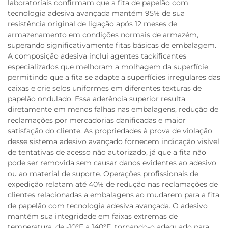
laboratoriais confirmam que a fita de papelão com
tecnologia adesiva avançada mantém 95% de sua
resistência original de ligação após 12 meses de
armazenamento em condições normais de armazém,
superando significativamente fitas básicas de embalagem.
A composição adesiva inclui agentes tackificantes
especializados que melhoram a molhagem da superfície,
permitindo que a fita se adapte a superfícies irregulares das
caixas e crie selos uniformes em diferentes texturas de
papelão ondulado. Essa aderência superior resulta
diretamente em menos falhas nas embalagens, redução de
reclamações por mercadorias danificadas e maior
satisfação do cliente. As propriedades à prova de violação
desse sistema adesivo avançado fornecem indicação visível
de tentativas de acesso não autorizado, já que a fita não
pode ser removida sem causar danos evidentes ao adesivo
ou ao material de suporte. Operações profissionais de
expedição relatam até 40% de redução nas reclamações de
clientes relacionadas a embalagens ao mudarem para a fita
de papelão com tecnologia adesiva avançada. O adesivo
mantém sua integridade em faixas extremas de
temperatura, de -10°F a 140°F, tornando-o adequado para