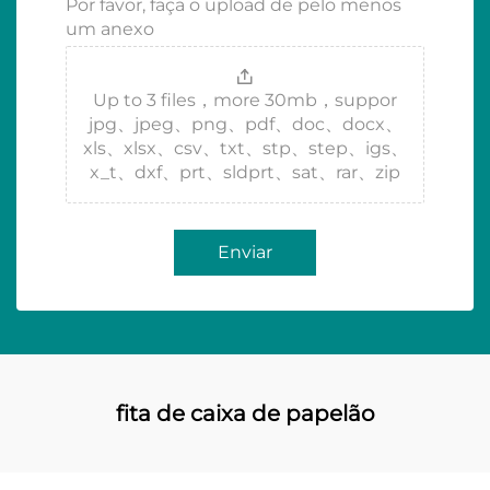
Por favor, faça o upload de pelo menos
um anexo
Up to 3 files，more 30mb，suppor
jpg、jpeg、png、pdf、doc、docx、
xls、xlsx、csv、txt、stp、step、igs、
x_t、dxf、prt、sldprt、sat、rar、zip
Enviar
fita de caixa de papelão