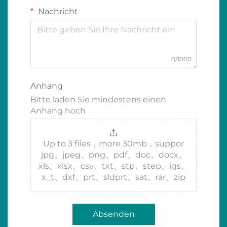
Nachricht
0/1000
Anhang
Bitte laden Sie mindestens einen
Anhang hoch
Up to 3 files，more 30mb，suppor
jpg、jpeg、png、pdf、doc、docx、
xls、xlsx、csv、txt、stp、step、igs、
x_t、dxf、prt、sldprt、sat、rar、zip
Absenden