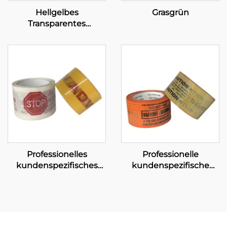
Hellgelbes
Grasgrün
Transparentes
Klebeband
Professionelles
Professionelle
kundenspezifisches
kundenspezifische
Klebeband –
Klebebandlösungen –
Umfassende OEM-
Umfassende OEM-
Lösungen zur Stärkung
Fertigung und
Ihrer Marke
Großhandelsdienstleistu