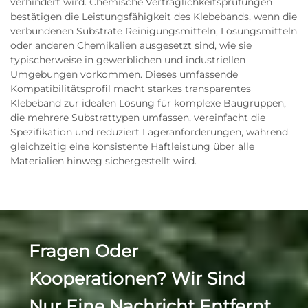
verhindert wird. Chemische Verträglichkeitsprüfungen
bestätigen die Leistungsfähigkeit des Klebebands, wenn die
verbundenen Substrate Reinigungsmitteln, Lösungsmitteln
oder anderen Chemikalien ausgesetzt sind, wie sie
typischerweise in gewerblichen und industriellen
Umgebungen vorkommen. Dieses umfassende
Kompatibilitätsprofil macht starkes transparentes
Klebeband zur idealen Lösung für komplexe Baugruppen,
die mehrere Substrattypen umfassen, vereinfacht die
Spezifikation und reduziert Lageranforderungen, während
gleichzeitig eine konsistente Haftleistung über alle
Materialien hinweg sichergestellt wird.
Fragen Oder
Kooperationen? Wir Sind
Nur Eine Nachricht Entfernt