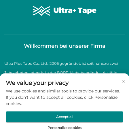
Willkommen bei unserer Firma
Ultra Plus Tape Co., Ltd., 2005 gegründet, ist seit nahezu zwei
Jahrzehnten intensiv in der BOPP-Klebebandindustrie tätig
und spezialisiert auf die Herstellung und den Vertrieb von
We value your privacy
We use cookies and similar tools to provide our services.
hochwertigen BOPP-Klebebändern.
If you don't want to accept all cookies, click Personalize
cookies.
Copyright © 2026 Ultra Plus Tape Co., Ltd. Alle Rechte
vorbehalten -
Datenschutzrichtlinie
Accept all
Personalize cookies