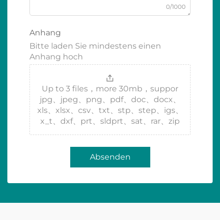
0/1000
Anhang
Bitte laden Sie mindestens einen
Anhang hoch
Up to 3 files，more 30mb，suppor
jpg、jpeg、png、pdf、doc、docx、
xls、xlsx、csv、txt、stp、step、igs、
x_t、dxf、prt、sldprt、sat、rar、zip
Absenden