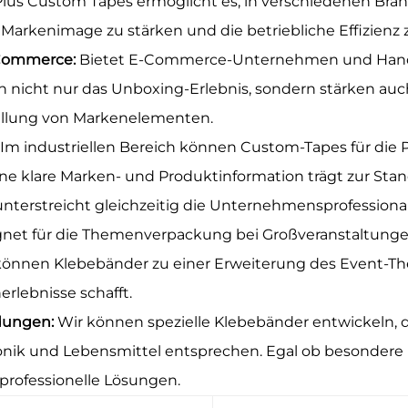
traPlus Custom Tapes ermöglicht es, in verschiedenen Br
 Markenimage zu stärken und die betriebliche Effizienz 
-Commerce:
Bietet E-Commerce-Unternehmen und Hand
 nicht nur das Unboxing-Erlebnis, sondern stärken a
tellung von Markenelementen.
Im industriellen Bereich können Custom-Tapes für die 
Eine klare Marken- und Produktinformation trägt zur S
unterstreicht gleichzeitig die Unternehmensprofessional
net für die Themenverpackung bei Großveranstaltung
 können Klebebänder zu einer Erweiterung des Event-
rlebnisse schafft.
ndungen:
Wir können spezielle Klebebänder entwickeln, 
nik und Lebensmittel entsprechen. Egal ob besondere 
 professionelle Lösungen.