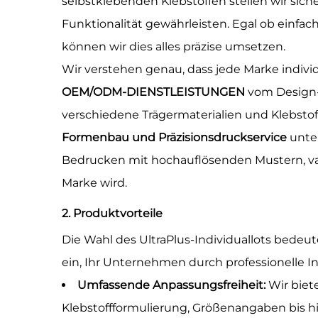
selbstklebenden Klebstoffen stellen wir sic
Funktionalität gewährleisten. Egal ob einfa
können wir dies alles präzise umsetzen.
Wir verstehen genau, dass jede Marke indiv
OEM/ODM-DIENSTLEISTUNGEN
vom Design-
verschiedene Trägermaterialien und Klebsto
Formenbau und Präzisionsdruckservice
unte
Bedrucken mit hochauflösenden Mustern, va
Marke wird.
2. Produktvorteile
Die Wahl des UltraPlus-Individuallots bedeut
ein, Ihr Unternehmen durch professionelle In
Umfassende Anpassungsfreiheit:
Wir biet
Klebstoffformulierung, Größenangaben bis hi