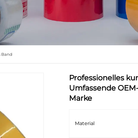
s Band
Professionelles k
Umfassende OEM-L
Marke
Material