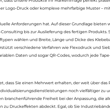
her, dass unsere Produkte Ihr Markenimage perfekt präse
cher Logo-Druck oder komplexe mehrfarbige Muster – mith
iduelle Anforderungen hat. Auf dieser Grundlage biete
Consulting bis zur Auslieferung des fertigen Produkts
fftypen wählen und Breite, Länge und Dicke des Klebeb
rstützt verschiedene Verfahren wie Flexodruck und Sieb
riablen Daten und sogar QR-Codes, wodurch jede Tape-R
et, dass Sie einen Mehrwert erhalten, der weit über das
dividualisierungsdienstleistungen noch vielfältiger zu u
en branchenführende Freiheit bei der Anpassung, die al
n zu Druckeffekten abdeckt. Egal, ob Sie Industriebänd