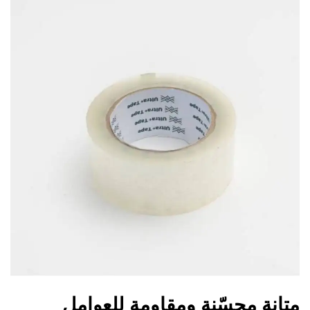
متانة محسّنة ومقاومة للعوامل