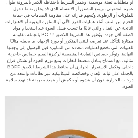
أو متطلبات تعبئة موسمية. ويتميز الشريط باحتفاظه الكبير بالمرونة طوال
عمره التشغيلي، ويمنع التشقق أو الانقسام الذي قد يخلق نقاط دخول
للملوثات أو الرطوبة. وتُسهم قدراته على مقاومة الصدمات في حماية
الحزم من التلف أثناء عمليات الفرز الآلي أو المناورة اليدوية أو الاهتزازات
الناتجة عن النقل، والتي غالبًا ما تسبب فشل العبوة عند استخدام مواد
لاصقة أقل جودة. ويُظهر هذا الشريط اللاصق BOPP بالجملة مقاومة
ممتازة للتآكل عند تعرضه للثني المتكرر أو دورة الإجهاد، ما يجعله مثاليًا
للعبوات التي تخضع لعمليات متعددة من المناورة قبل الوصول إلى وجهتها
النهائية. وتوفّر خصائص النفاذية المنضبطة لركيزة الفيلم خصائص حاجزية
مثالية، مع السماح بتبادل منضبط للغازات يمنع تورم العبوة أو تشكل فراغ
داخلي. وتكفل الاستقرار الحراري أن يحافظ هذا الشريط اللاصق BOPP
بالجملة على ثباته البُعدي وخصائصه الميكانيكية عبر نطاقات واسعة من
درجات الحرارة، دون أن يتشوه أو ينكمش أو يتمدد بطريقة قد تهدد سلامة
العبوة.