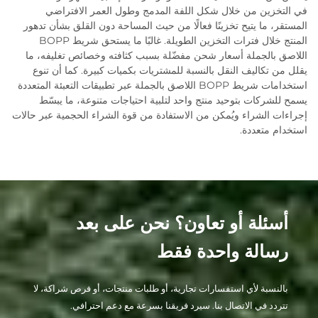
في التخزين من خلال شكل اللفة المدمج وطول العمر الافتراضي
المستقر، ما يتيح تخزينًا فعالًا من حيث المساحة دون القلق بشأن تدهور
المنتج خلال فترات التخزين الطويلة. غالبًا ما يستحق شريط BOPP
اللاصق بالجملة أسعار شحن مفضّلة بسبب كثافته وخصائص تغليفه، ما
يقلل من تكاليف النقل بالنسبة للمشتريات بكميات كبيرة. كما أن تنوع
استخدامات شريط BOPP اللاصق بالجملة عبر تطبيقات التعبئة المتعددة
يسمح للشركات بتوحيد منتج واحد لتلبية احتياجات متنوعة، ما يبسّط
إجراءات الشراء ويُمكن من الاستفادة من قوة الشراء الحجمية عبر حالات
استخدام متعددة.
أسئلة أو تعاون؟ نحن على بعد
رسالة واحدة فقط
بالنسبة لأي استفسارات تجارية، أو طلبات منتجات، أو فرص شراكة، لا
تتردد في الاتصال بنا. سيرد فريقنا بسرعة مع دعم احترافي.