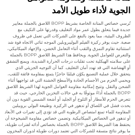
الجوية لأداء طويل الأمد
تُرسي خصائص المتانة الخاصة بشريط BOPP اللاصق بالجملة معايير
جديدة فيما يتعلق بطول عمر مواد التغليف وقدرتها على التكيف مع
الظروف البيئية، مما يعود بالنفع على الشركات التي تعمل في ظروف
صعبة. حيث يوفر ركيزة الفيلم البوليبروبلين الموجه ثنائي الاتجاه قوة شد
استثنائية تقاوم التمزق والثقب أثناء التعامل الخشن، والإجهاد الميكانيكي،
والتعرض للعوامل الجوية. ويحافظ هذا الشريط اللاصق BOPP بالجملة
على سلامته الهيكلية تحت تقلبات درجات الحرارة الشديدة، ويمنع التشقق
أو الهشاشة التي قد تهدد أمان التغليف. كما أن التوجيه الجزيئي الذي
يتحقق خلال عملية التصنيع يكوّن فيلمًا حاجزًا يتمتع بمقاومة فائقة للثقب،
ويحمي الحزم من الأجسام الحادة والأسطح الخشنة التي قد تواجهها أثناء
الشحن والنقل. وتتيح إمكانية مقاومة العوامل الجوية لهذا الشريط اللاصق
BOPP بالجملة أداءً موثوقًا به في حالات التخزين الخارجي، حيث قد
تتعرض الحزم للأمطار أو الثلوج أو الجليد أو أشعة الشمس القوية دون أن
يحدث فشل في اللصاق أو تدهور في الركيزة. وطبيعة البولي بروبيلين
المقاومة للماء تمنع امتصاص الرطوبة التي قد تؤدي إلى تغيرات في الأبعاد
أو تدهور في الخصائص الميكانيكية. وتضمن خصائص مقاومة الشيخوخة أن
يحتفظ هذا الشريط اللاصق BOPP بالجملة بخصائص أدائه لفترات طويلة،
ما يوفر نتائج متسقة للشركات التي تعتمد دورات طويلة لدوران المخزون