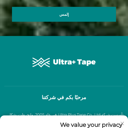
إلمس
مرحبًا بكم في شركتنا
تأسست شركة Ultra Plus Tape Co., Ltd. في عام 2005، وانخرطت بشكل
عميق في صناعة شرائط اللصق BOPP لأكثر من عقدين من الزمان، وتخصصت
We value your privacy