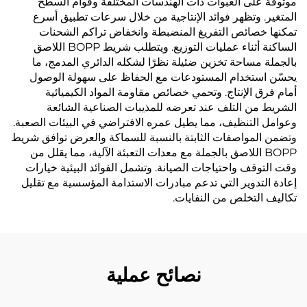
موثوقة على العبوات ذات الهندسات المختلفة وقوام السطح
المتغير. وتظهر فوائد الإنتاجية من خلال سرعات تطبيق أسرع
تمكنها خصائص التفريغ المنضبطة وانخفاض تراكم الشحنات
الساكنة أثناء عمليات التوزيع. ويتطلب شريط BOPP اللاصق
بالجملة مساحة تخزين ضئيلة نظرًا لشكله الدائري المدمج، ما
يحسّن استخدام المستودعات مع الحفاظ على سهولة الوصول
أمام فرق الإنتاج. وتحمي خصائص مقاومة المواد الكيميائية
الشريط من التلف عند تعرضه للمذيبات الصناعية الشائعة
وعوامل التنظيف، مما يطيل عمره الافتراضي في البيئات الصعبة.
وتضمن المواصفات الثابتة بالنسبة للسماكة والعرض توافق شريط
BOPP اللاصق بالجملة مع معدات التعبئة الآلية، مما يقلل من
وقت التوقف واحتياجات الصيانة. وتشمل الفوائد البيئية خيارات
إعادة التدوير التي تدعم مبادرات الاستدامة المؤسسية مع تقليل
تكاليف التخلص من النفايات.
نصائح عملية