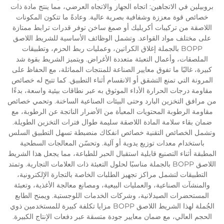
بروبيلين في الاتجاهين: اتجاه الجهاز والاتجاه العرضي، مما ينتج مادة ذات
خصائص قوة معززة وشفافية بصرية عالية. وعادةً ما تتكون المكونات
اللاصقة من تركيبات أكريليك أو صمغ ساخن توفر قدرات ترابط ممتازة
على مختلف مواد القواعد. وتشمل الوظائف الأساسية للشريط اللاصق
BOPP بالجملة إغلاق الكراتين، وعمليات ربط الحزم، وتطبيقات
الملصقات، وأعمال التعبئة متعددة الأغراض. ويتميز الشريط بقوة شد
كبيرة، غالبًا ما تفوق معايير الصناعة للمنتجات المماثلة، مع الحفاظ على
المرونة التي تمنع التشقق أو الانقسام أثناء التطبيق. كما تتيح له خصائص
مقاومة درجات الحرارة الأداء الموثوق به عبر نطاقات بيئية واسعة، بدءًا
من مرافق التخزين البارد وحتى البيئات الصناعية الساخنة. وتحمي خصائص
مقاومة الرطوبة المحتويات المعبأة من الأضرار الناتجة عن الرطوبة، مع
ضمان بقاء سلامة المادة اللاصقة سليمة طوال فترات التخزين الطويلة.
وتشمل الخصائص التقنية خصائص انفكاك منضبطة تسهل التطبيق السلس
باستخدام معدات توزيع يدوية أو آلية. وتحسّن المعالجات السطحية
المطبقة أثناء التصنيع قابلية استقبال الحبر للطباعة، مما يجعل هذا الشريط
اللاصق BOPP بالجملة مناسبًا لحلول التعبئة ذات العلامات التجارية. وتمتد
التطبيقات لتشمل مراكز تجهيز الطلبات الخاصة بالتجارة الإلكترونية،
والمنشآت الصناعية، والعمليات البيعية، ومصانع معالجة الأغذية، وتعبئة
المستحضرات الصيدلانية، وشركات الخدمات اللوجستية. ويمنح الطابع
الجُملة لهذا الشريط اللاصق BOPP مزايا تكلفة كبيرة للمستخدمين ذوي
الحجم العالي، مع ضمان معايير جودة متسقة عبر دفعات الإنتاج الكبيرة.