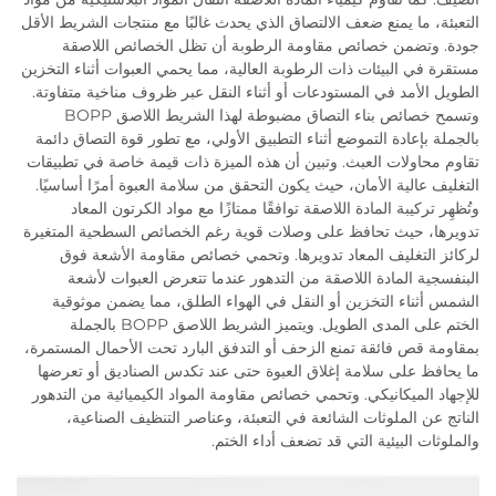
التعبئة، ما يمنع ضعف الالتصاق الذي يحدث غالبًا مع منتجات الشريط الأقل
جودة. وتضمن خصائص مقاومة الرطوبة أن تظل الخصائص اللاصقة
مستقرة في البيئات ذات الرطوبة العالية، مما يحمي العبوات أثناء التخزين
الطويل الأمد في المستودعات أو أثناء النقل عبر ظروف مناخية متفاوتة.
وتسمح خصائص بناء التصاق مضبوطة لهذا الشريط اللاصق BOPP
بالجملة بإعادة التموضع أثناء التطبيق الأولي، مع تطور قوة التصاق دائمة
تقاوم محاولات العبث. وتبين أن هذه الميزة ذات قيمة خاصة في تطبيقات
التغليف عالية الأمان، حيث يكون التحقق من سلامة العبوة أمرًا أساسيًا.
وتُظهِر تركيبة المادة اللاصقة توافقًا ممتازًا مع مواد الكرتون المعاد
تدويرها، حيث تحافظ على وصلات قوية رغم الخصائص السطحية المتغيرة
لركائز التغليف المعاد تدويرها. وتحمي خصائص مقاومة الأشعة فوق
البنفسجية المادة اللاصقة من التدهور عندما تتعرض العبوات لأشعة
الشمس أثناء التخزين أو النقل في الهواء الطلق، مما يضمن موثوقية
الختم على المدى الطويل. ويتميز الشريط اللاصق BOPP بالجملة
بمقاومة قص فائقة تمنع الزحف أو التدفق البارد تحت الأحمال المستمرة،
ما يحافظ على سلامة إغلاق العبوة حتى عند تكدس الصناديق أو تعرضها
للإجهاد الميكانيكي. وتحمي خصائص مقاومة المواد الكيميائية من التدهور
الناتج عن الملوثات الشائعة في التعبئة، وعناصر التنظيف الصناعية،
والملوثات البيئية التي قد تضعف أداء الختم.