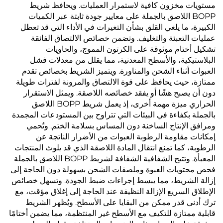
مستويات مخزون كافية لاستمرار العمليات. ويحافظ شريط
BOPP اللاصق بالجملة على معايير جودة ثابتة عبر الكميات
الكبيرة، ما يلغي القلق بشأن التغيرات في الأداء التي قد تعطل
عمليات التعبئة والتغليف. وتضمن خصائص الالتصاق الفائقة
تشكيل أختام موثوقة على الكرتون المموج، والحاويات
البلاستيكية، والأسطح المعدنية، مما يقلل من معدلات فشل
العبوات أثناء الشحن والمناورة. ويتميز الشريط بخصائص تقدم
ممتازة، حيث يحافظ على قوة الالتصاق والمرونة لفترات طويلة
دون أن يصبح هشًا أو يفقد خصائصه اللاصقة. ويمثل الاستقرار
الحراري ميزة مهمة أخرى، إذ يعمل شريط BOPP اللاصق
بالجملة بكفاءة في البيئات التي تتراوح بين المستودعات المجمدة
ومرافق الإنتاج الساخنة دون المساس بسلامة الختم. وتُحمي
إمكانات مقاومة الرطوبة العبوات من الأضرار الناتجة عن
الرطوبة، كما تمنع انتقال المادة اللاصقة الذي قد يلوث المنتجات
المعبأة. وتتيح الشفافية الشفافة لشريط BOPP اللاصق بالجملة
فحص محتويات العبوة وملصقات الشحن بسهولة دون الحاجة إلى
إزالة الشريط، مما يبسط إجراءات ضبط الجودة. وتسهل خصائص
الإطلاق السريع الإزالة النظيفة عند الحاجة إلى إغلاق مؤقت، مع
ترك أدنى قدر ممكن من البقايا على الأسطح. ويُظهر الشريط
قابلية ممتازة للتكيف مع الأسطح غير المنتظمة، مما يضمن أختامًا