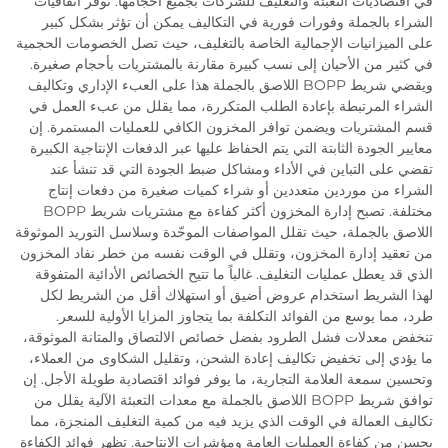
في اقتصاديات التعبئة والتغليف للشركات بجميع أحجامها. توفر اتفاقيات
الشراء بالجملة وفورات فورية في التكاليف يمكن أن تؤثر بشكل كبير
على الميزانيات الإجمالية الخاصة بالتغليف، حيث تصل الخصومات الحجمية
في كثير من الأحيان إلى نسب كبيرة مقارنة بالمشتريات بأحجام صغيرة.
ويقضي شريط BOPP اللاصق بالجملة هذا على العبء الإداري وتكاليف
الشراء المرتبطة بإعادة الطلب المتكررة، مما يقلل من عبء العمل في
قسم المشتريات ويضمن توافر المخزون الكافي للعمليات المستمرة. إن
معايير الجودة الثابتة التي يتم الحفاظ عليها عبر الدفعات الإنتاجية الكبيرة
تقضي على التباين في الأداء ومشاكل ضبط الجودة التي قد تنشأ عند
الشراء من موردين متعددين أو شراء كميات صغيرة من دفعات إنتاج
مختلفة. تصبح إدارة المخزون أكثر كفاءة مع مشتريات شريط BOPP
اللاصق بالجملة، حيث تقلل المواصفات الموحّدة وسلاسل التوريد الموثوقة
من تعقيد إدارة المخزون، وتقلل في الوقت نفسه من خطر نفاد المخزون
الذي قد يعطل عمليات التغليف. غالباً ما تتيح الخصائص الأدائية المتفوقة
لهذا الشريط استخدام عروض أضيق أو استهلاك أقل من الشريط لكل
طرد، مما يوسع من الفوائد التكلفة بما يتجاوز المزايا الأولية للسعر.
تنخفض معدلات فشل الطرود بفضل خصائص الالتصاق والمتانة الموثوقة،
ما يؤدي إلى تخفيض تكاليف إعادة الشحن، وتقليل الشكاوى من العملاء،
وتحسين سمعة العلامة التجارية، ما يوفر فوائد اقتصادية طويلة الأجل. إن
توافق شريط BOPP اللاصق بالجملة مع معدات التعبئة الآلية يقلل من
تكاليف العمالة في الوقت الذي يزيد فيه من كمية التغليف المنجزة، مما
يحسن من كفاءة العمليات العامة ومؤشرات الإنتاجية. تظهر فوائد الكفاءة