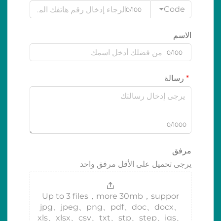
Code
0/100
الاسم
0/100
رسالة
0/1000
مرفق
يرجى تحميل على الأقل مرفق واحد
Up to 3 files，more 30mb，suppor
jpg、jpeg、png、pdf、doc、docx、
xls、xlsx、csv、txt、stp、step、igs、