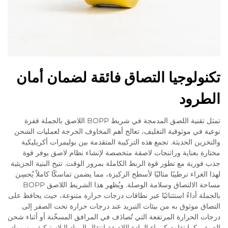
تكنولوجيا التصاق فائقة لضمان أمان
الطرود
تمثل تقنية اللصق المدمجة في شريط BOPP اللاصق بالجملة قفزة
نوعية في موثوقية التغليف، تعالج أهم المخاوف الحرجة لعمليات الشحن
والتخزين الحديثة. تجمع هذه التركيبة المتقدمة بين بوليمرات أكريليكية
مختارة بعناية وراتنجات لاصقة متخصصة لإنشاء نظام لاصق يوفر قوة
جذب فورية مع تطور قوة الربط الكاملة بمرور الوقت. تتيح البنية الجزيئية
لهذا الغراء ترطيبًا مثاليًا لأسطح الركيزة، مما يضمن تماسكًا كاملاً يُحسِن
مساحة الالتصاق وسلامة الوصلة. ويُظهر هذا الشريط اللاصق BOPP
بالجملة أداءً استثنائيًا عبر نطاقات درجات حرارة متنوعة، حيث يحافظ على
التصاق موثوق به من بيئات التبريد عند درجات حرارة تحت الصفر إلى
درجات الحرارة المرتفعة التي تُصادَف في المرافق المسخّنة أو أثناء شحن
الصيف. كما تقاوم كيمياء المادة اللاصقة انتقال المواد البلاستيكية من مواد