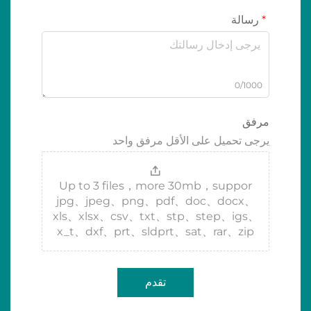
رسالة
0/1000
مرفق
يرجى تحميل على الأقل مرفق واحد
Up to 3 files，more 30mb，suppor
jpg、jpeg、png、pdf、doc、docx、
xls、xlsx、csv、txt、stp、step、igs、
x_t、dxf、prt、sldprt、sat、rar、zip
تقدم