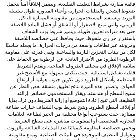
فائقة مقارنة بشرايط التغليف التقليدية، ويضمن إغلاقاً آمناً يتحمل
ضغوط الشحن والتقلبات الحرارية وأعباء المناورة طوال سلسلة
التوريد. ويستفيد المستخدمون من مقاومته الممتازة للتآكل
الزمني، والتي تمنع الاصفرار أو التشقق أو فشل المادة اللاصقة
حتى بعد فترات تخزين طويلة. ويتميز شريط بوب الشفاف
باستقرار حراري ملحوظ، حيث يحافظ على خصائصه اللاصقة
ومرونته عبر نطاقات واسعة من درجات الحرارة، ما يجعله مناسبًا
لكل من بيئات التخزين الباردة والساخنة. وتقي قدرته على مقاومة
الرطوبة الطرود من الأضرار الناتجة عن الرطوبة مع الحفاظ على
سلامة الإغلاق في مختلف الظروف المناخية. ويقدم الشريط
قابلية تشكيل استثنائية، حيث يتكيف بسهولة مع الأسطح غير
المنتظمة وأشكال الطرود دون تكوين جيوب هوائية أو ارتفاع
الحواف. وتضمن هذه الميزة نتائج تطبيق متسقة بغض النظر عن
نسيج السطح أو هندسته. ويقدّر المستخدمون خصائص إزالته
النظيفة، التي تتيح إعادة التموضع أو إزالة الشريط دون ترك بقايا
أو إتلاف أسطح الطرود. ويتيح شريط بوب الشفاف خيارات طباعة
ممتازة، حيث يستوعب أنواعاً مختلفة من الحبر لطباعة العلامات
التجارية المخصصة أو المعلومات مباشرة على سطح الشريط.
وتحمي خصائصه المقاومة كيميائيًا ضد المذيبات الشائعة والزيوت
وعوامل التنظيف الموجودة في البيئات الصناعية. ويمنع مقاومته