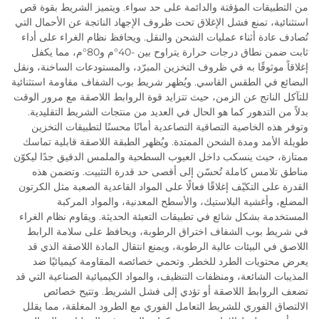
من التطبيقات المؤقتة والدائمة على حد سواء. ويتميز الشريط بقوة قص
استثنائية، تمنع فشل الإغلاق تحت ظروف الإجهاد الناتجة عن الأحمال التي
تُصادف عادة أثناء عمليات الشحن والنقل. ويحافظ نظام الغراء على أداء
ثابت ضمن نطاق درجات حرارة يتراوح بين -40°م و80°م، مما يكفل
إغلاقاً موثوقًا به في ظروف التخزين المبرّد، والمستودعات الساخنة، ونقل
البضائع في الطقس القاسي. ويُظهر شريط بوب الشفاف مقاومة استثنائية
للتآكل الناتج عن الزمن، حيث تتزايد قوة الروابط اللاصقة مع مرور الوقت
بدلاً من التدهور كما هو الحال في العديد من منتجات الشريط التقليدية.
وتوفر هذه الخاصية التصاقية التصاعدية أمانًا محسنًا لتطبيقات التخزين
طويلة الأمد ومدة الشحن الممتدة. ويُظهر الطبقة اللاصقة قابلية تماسك
ممتازة، حيث ينسكب داخل العيوب السطحية والملمس الدقيق جدًا ليكوّن
مناطق تلامس كاملة تُحسّن إلى أقصى حد قدرة التثبيت. وتضمن هذه
القدرة على التكيّف إغلاقًا فعالًا على المواد القاعدية الصعبة مثل الكرتون
المضلع، وأغشية البلاستيك، والأسطح المعدنية، والمواد المركبة
المستخدمة بشكل شائع في تطبيقات التعبئة الحديثة. ويقاوم نظام الغراء
في شريط بوب الشفاف اختراق الرطوبة، ويحافظ على سلامة الرابط
اللاصق في البيئات عالية الرطوبة، ويمنع انتقال المادة اللاصقة الذي قد
يعرض محتويات الطرد للخطر. وتحمي خصائصه المقاومة كيميائيًا ضد
المذيبات الشائعة، ومنظفات التنظيف، والمواد الكيميائية الصناعية التي قد
تضعف الروابط اللاصقة أو تؤدي إلى فشل الشريط. وتتيح خصائص
الالتصاق الفوري للشريط التعامل الفوري مع الطرود المغلقة، مما يقلل