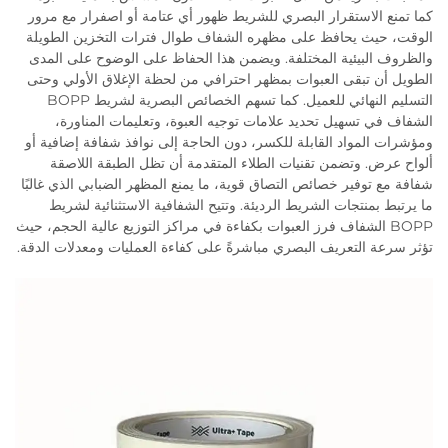
كما تمنع الاستقرار البصري للشريط ظهور أي عتامة أو اصفرار مع مرور
الوقت، حيث يحافظ على مظهره الشفاف طوال فترات التخزين الطويلة
والظروف البيئية المختلفة. ويضمن هذا الحفاظ على الوضوح على المدى
الطويل أن تبقى العبوات بمظهر احترافي من لحظة الإغلاق الأولي وحتى
التسليم النهائي للعميل. كما تسهم الخصائص البصرية لشريط BOPP
الشفاف في تسهيل تحديد علامات توجيه العبوة، وتعليمات المناورة،
ومؤشرات المواد القابلة للكسر، دون الحاجة إلى نوافذ شفافة إضافية أو
ألواح عرض. وتضمن تقنيات الطلاء المتقدمة أن تظل الطبقة اللاصقة
شفافة مع توفير خصائص التصاق قوية، ما يمنع المظهر الضبابي الذي غالبًا
ما يرتبط بمنتجات الشريط الرديئة. وتتيح الشفافية الاستثنائية لشريط
BOPP الشفاف فرز العبوات بكفاءة في مراكز التوزيع عالية الحجم، حيث
تؤثر سرعة التعريف البصري مباشرةً على كفاءة العمليات ومعدلات الدقة.