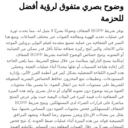
وضوح بصري متفوق لرؤية أفضل
للحزمة
يوفر شريط BOPP الشفاف وضوحًا بصريًا لا مثيل له، مما يحدث ثورة
في عمليات تحديد الهوية ومعالجة العبوات عبر مختلف الصناعات. وينبع هذا
التميز في الشفافية من عملية تصنيع متقدمة لفيلم البولي بروبلين الموجه
ثنائي الاتجاه، والتي تُنتج ركيزة شفافة تمامًا بأقل قدر ممكن من الضبابية
أو التشويه. وتتيح خصائص الوضوح الخاصة بشريط BOPP الشفاف
إمكانية مسح الباركود بسلاسة من خلال سطح الشريط، مما يلغي الحاجة
إلى إعادة طباعة التسميات أو نقلها مجددًا أثناء عمليات التعبئة. وتحسّن
هذه الميزة الكفاءة التشغيلية بشكل كبير في أنظمة الفرز الآلي، وإدارة
المستودعات، وتطبيقات تتبع المخزون. تحافظ الخصائص البصرية المتفوقة
للشريط على مستويات ثابتة من انتقال الضوء، ما يضمن بقاء محتويات
العبوة مرئية بوضوح دون تشويه للألوان أو تدخل بصري. وتُعد هذه الميزة
في الشفافية ذات قيمة كبيرة في البيئات البيعية حيث يؤثر عرض المنتج
مباشرةً على قرارات الشراء لدى المستهلكين. ويتيح شريط BOPP
الشفاف للمستهلكين فحص محتويات العبوة دون المساس بختمها، مما
يقلل من معدلات الإرجاع ويعزز مستوى رضا العملاء. وتشهد المرافق
التصنيعية فوائد من هذه الميزة أثناء عمليات ضبط الجودة، إذ تتيح فحص
المنتجات بصريًا من خلال العبوات المغلقة دون المساس بكاملية العبوة.