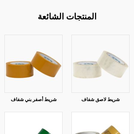
المنتجات الشائعة
شريط لاصق شفاف
شريط أصفر بني شفاف