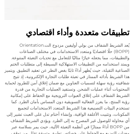
تطبيقات متعددة وأداء اقتصادي
يُعد الشريط الشفاف من بولي أوليفين مزدوج الت.Orientation
(BOPP) حلًا اقتصاديًا ومتعدد الاستخدامات في مختلف الصناعات
والتطبيقات، مما يجعله خيارًا مثاليًا للتعامل مع تحديات التعبئة المتنوعة.
ويمتد استخدامه من التطبيقات الاستهلاكية البسيطة إلى متطلبات الختم
الصناعية الثقيلة، حيث يُظهر أداءً ثابتًا بغض النظر عن تعقيد التطبيق. ويتميز
هذا الشريط بأدائه الممتاز في تعبئة طلبات التجارة الإلكترونية، إذ تتيح
شفافيته رؤية سهلة لتسميات العناوين مع ضمان إغلاق آمن للطرود لحماية
المحتويات أثناء عمليات الشحن. وتستفيد العمليات التجارية من قدرة
الشريط الشفاف على إغلاق العبوات الترويجية مع الحفاظ على إمكانية
رؤية المنتج، ما يعزز الفعالية التسويقية دون المساس بأمان الطرد. كما
تستخدم البيئات التصنيعية هذا الشريط المتعدد الاستخدامات لتجميع
المكونات، وتثبيت الأغلفة الواقية، وإنشاء أختام تدل على العبث تشير إلى
أي محاولة للوصول غير المصرح به إلى الطرد. ويؤدي الشريط الشفاف
من BOPP أداءً ممتازًا في أنظمة التعبئة الآلية، حيث يمر بسلاسة عبر
معدات التوزيع مع الحفاظ على خصائص تطبيق متسقة تقلل من توقف