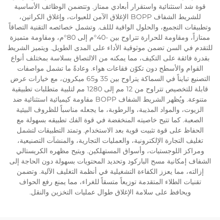
قوة شد استثنائية واستقرار أبعادي ممتاز. وتتضمن الوظائف الأساسية
للشريط الشفاف BOPP الإغلاق الآمن للعبوات، وإغلاق الكراتين،
وتطبيقات التجميع، والحلول الواقية لللف. وتشمل خصائصه التقنية التصاقاً
ممتازاً، ومقاومة للحرارة تتراوح بين -40°م إلى 80°م، ومقاومة متميزة
للتقدم في السن تضمن موثوقية الأداء على المدى الطويل. ويتميز الشريط
بقدرة فائقة على التكيف، مما يمكنه من الالتصاق بسلاسة بمختلف أنواع
القوام والأسطح دون تكوّن فقاعات هواء. وعادةً ما تشمل مواصفات
التصنيع تبايناً في السماكة يتراوح بين 35 و65 ميكرون، مع خيارات عرض
قابلة للتخصيص تتراوح من 12 مم إلى 1280 مم لتلبية متطلبات تطبيقية
متنوعة. ويُظهر الشريط الشفاف BOPP مقاومة كيميائية استثنائية ضد
الزيوت، والمواد المذيبة، والرطوبة، ما يجعله مناسباً للظروف البيئية
الصعبة. كما تتيح خاصيته المنخفضة في قوة الفك تطبيقه بسهولة مع
الحفاظ على قوة تثبيت قوية بعد الاستخدام. وتمتد التطبيقات لتشمل
تغليف التجارة الإلكترونية، والعمليات التجارية، والمنشآت التصنيعية،
ومراكز اللوجستيات، وأسواق المستهلكين. ويتيح مظهره الكريستالي
الشفاف إمكانية مسح الباركود وتحديد المحتويات بسهولة دون الحاجة إلى
إزالته، مما يعزز الكفاءة التشغيلية في أنظمة التغليف الآلية. وتضمن
تقنيات الطلاء المتقدمة توزيعاً متسقاً للغراء، مما يمنع رفع الحواف
ويحافظ على سلامة الإغلاق طوال عمليات التخزين والنقل.