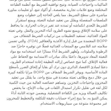
الماكينات واحتياجات الصيانة. وتتيح توافقية الشريط مع أنظمة الطباعة
المختلفة وضع علامات تجارية مخصصة، أو أكواد تتبع، أو تعليمات مناورة
مباشرة على سطح الشريط، مما يلغي الحاجة إلى خطوات وضع
الملصقات المنفصلة ويقلل من تعقيد عملية التعبئة. ويمنع استقرار
الشريط البُعدي انكماشه أو تمدده عند تغير درجات الحرارة، ما يحافظ
على سلامة الإغلاق ويمنع تشوه الطرود أثناء التخزين والنقل. وفي تعبئة
المواد الغذائية، تستفيد التطبيقات من تركيبات الشريط الشفاف من
BOPP المعتمدة من قبل إدارة الأغذية والعقاقير (FDA)، والتي تضمن
سلامته عند التلامس مع المنتجات الغذائية فضلًا عن توفيره حاجزًا ضد
الرطوبة والملوثات. ويُظهر الشريط أداءً ممتازًا عند استخدامه مع مواد
التعبئة المعاد تدويرها، داعمًا بذلك مبادرات الاستدامة مع الحفاظ على
فعالية الإغلاق. كما تتيح خصائص إزالته النظيفة إعادة استخدام الطرود،
دعمًا لمبادئ الاقتصاد الدائري دون ترك أي بقايا أو إلحاق الضرر بأسطح
المادة الأساسية. ويوفر الشريط الشفاف من BOPP مزايا تكلفة كبيرة
من خلال دمج وظائف تعبئة متعددة في منتج واحد، ما يقلل من تعقيد
المخزون واحتياجات التخزين. وتساهم خصائصه العالية من حيث الكمية
لكل لفة في تقليل تكرار استبدال اللفات في بيئات الإنتاج، ما يخفض
تكاليف العمالة ويزيد من الكفاءة التشغيلية. ويضمن جودته الثابتة أداءً
يمكن التنبؤ به، ما يتيح إجراء حسابات دقيقة للتكلفة والتخطيط للمخزون
عبر مجموعة متنوعة من سيناريوهات الاستخدام.