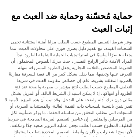
حماية مُحسّنة وحماية ضد العبث مع
إثبات العبث
يوفر شريط التغليف المطبوع حسب الطلب مزايا أمنية استثنائية تحمي
الشحنات القيمة، مع تقديم دليل بصري فوري على محاولات العبث، مما
يجعله عنصرًا أساسيًا في استراتيجيات الحماية الشاملة للطرود. تبدأ
المزايا الأمنية بتأثير الرادع النفسي، حيث يدرك اللصوص المحتملون أن
الشريط المخصص بالعلامة التجارية يجعل الطرود المسروقة سهلة
التعرف عليها وتعقبها، مما يقلل بشكل كبير من الدافعية للسرقة مقارنةً
بالطرود المغلقة بشريط عام. إن خصائص مقاومة العبث في شريط
التغليف المطبوع حسب الطلب تُنتج مؤشرات بصرية واضحة عند فتح
الطرود أو انتهاكها، إذ لا يمكن استبدال الشريط التالف أو المزيل بشكل
مثالي دون ترك أدلة واضحة على التدخل. وقد ثبت أن هذه الميزة الأمنية لا
تقدر بثمن بالنسبة للشحنات ذات القيمة العالية، والمستندات السرية، أو
المنتجات التي تتطلب التحقق من سلسلة الحفظ، ما يوفر طمأنينة لكل
من المرسلين والمتلقين. إن عناصر التصميم الفريدة المدمجة في شريط
التغليف المطبوع حسب الطلب تجعل عملية التزوير صعبة جدًا ومكلفة،
لأن نسخ الشعارات والألوان وأنماط التصميم المحددة يتطلب استثمارًا