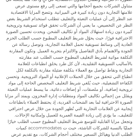
متناول الشركات بجميع أحجامها والتي تسعى إلى رفع مستوى عرض
علامتها التجارية دون زيادة كبيرة في الميزانية. وتتضح المزايا الاقتصادية
عند النظر إلى أن عمليات التعبئة والتغليف تتطلب استخدام الشريط بغض
النظر عن التخصيص، ما يعني أن الشركات تحقق فوائد تسويقية وترويجية
كبيرة دون زيادة استهلاك المواد أو تكاليف الشحن. ويحدث تحسين الصورة
الاحترافية فورًا، حيث يحوّل شريط التغليف المطبوع حسب الطلب الحزم
العادية إلى وسائط تسويقية تحمل العلامة التجارية، وتوصل رسالة عن
الجودة والاهتمام بأدق التفاصيل والالتزام بتجربة العميل. وتكون المقارنة
التكلفة مواتية لشريط التغليف المطبوع حسب الطلب عند مقارنته
بالأساليب التسويقية التقليدية، لأن كل طرد يخلق انطباعات للعلامة
التجارية ونقاط تواصل مع العملاء بتكلفة ضئيلة مقارنة بالتكلفة لكل
انطباع التي تتحقق من خلال الحملات الإعلانية أو المواد الترويجية. وتحسن
الكفاءة التشغيلية، حيث يُلغي شريط التغليف المخصص الحاجة إلى مواد
ترويجية إضافية، أو ملصقات، أو إضافات دعائية، ما يبسط عمليات التعبئة
ويقلل من إجمالي تكاليف المواد ومتطلبات إدارة المخزون. ويمتد أثر مزايا
الصورة الاحترافية لما بعد الشحنات الفردية، إذ يحتفظ العملاء بانطباعات
إيجابية عن العلامات التجارية التي تُظهر الجودة من خلال عرض احترافي
للتغليف، ما يؤدي إلى زيادة القيمة العمرية للعميل وإمكانية الإحالات.
وتجعل مزايا القابلية للتوسع شريط التغليف المطبوع حسب الطلب خيارًا
عمليًا بالنسبة للشركات الناشئة، حيث ت accommodates كميات
الطلب الدنيا وهياكل التسعير مختلف أحجام الشركات، مع تقديم عرض