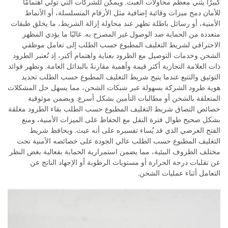
كبيرًا يثني معظم محاولات العبث. ويمكن للشركات التي تولي اهتمامًا
للأمان دمج ميزات وقائية إضافية مثل الأرقام المتسلسلة، أو الأنماط
الأمنية، أو رسائل باطلة تظهر عند محاولة إزالة الشريط، ما يخلق طبقات
متعددة من الحماية ضد الوصول غير المصرح به. غالبًا ما يؤدي المظهر
الاحترافي لشريط التغليف المطبوع حسب الطلب إلى تعامل موظفي
الشحن وخدمات التوصيل مع الطرود بعناية واهتمام أكبر، إذ تُعتبر الطرود
ذات العلامة التجارية أكثر قيمة وأهمية مقارنةً بالبدائل العامة. وتظهر فوائد
التوثيق والتتبع عندما يتيح شريط التغليف المطبوع حسب الطلب تحديد
هوية طرود الشركة بسهولة عبر شبكات الشحن، مما يسهل حل المشكلات
المتعلقة بالشحن أو مطالبات التأمين بشكل أسرع. ويضمن موثوقية
خصائص التصاق شريط التغليف المطبوع حسب الطلب بقاء الطرود مغلقة
بشكل صحيح طوال فترة النقل مع الحفاظ على الميزات الأمنية، ومنع
الفتح العرضي الذي قد يُساء تفسيره على أنه عبث. ويحافظ شريط
التغليف المطبوع حسب الطلب عالي الجودة على خصائصه الأمنية تحت
مختلف الظروف البيئية، مما يضمن استمرارية الحماية بفعالية بغض النظر
عن تقلبات درجة الحرارة أو مستويات الرطوبة أو الإجهاد الناتج عن
التعامل أثناء عمليات الشحن.