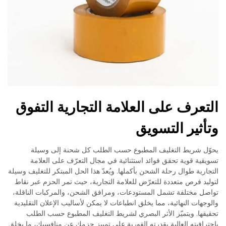
التعرف على العلامة التجارية التفوق
وتأثير التسويق
يحوّل شريط التغليف المطبوع حسب الطلب كل شحنة إلى وسيلة
تسويقية قوية تحقق فوائد استثنائية في مجال التعرّف على العلامة
التجارية طوال رحلة الشحن بأكملها. ويُعدّ هذا الحل المبتكر للتغليف وسيلة
لتوليد فرص متعددة للتعرّض للعلامة التجارية، حيث تمر الحزم عبر نقاط
تواصل مختلفة تشمل المستودعات، ومرافق الشحن، والمركبات الناقلة،
والوجهات النهائية، مما يخلق انطباعات لا يمكن لأساليب الإعلان التقليدية
تحقيقها. ويتميّز الأثر البصري لشريط التغليف المطبوع حسب الطلب
باحترافيته العالية بقدرته الفورية على تمييز حزمك عن منافسيك، ما يخلق