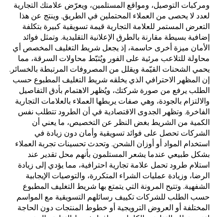
ومركبات التوصيل، ومواقع المستلمين، ويعرّض علامتك التجارية
لعدد لا يحصى من العملاء المحتملين في الطريق. وينتج عن هذا
التعرض المستمر للعلامة التجارية قيمة تسويقية كبيرة بتكلفة
إضافية بسيطة مقارنة بالطرق الإعلانية التقليدية. وتمثل فوائد
الأمان ميزة أخرى حاسمة، إذ يجعل شريط التغليف المخصص أي
محاولة للتلاعب مرئية على الفور ويُثبّط محاولات السرقة، مما
يحمي الشحنات القيّمة ويقلل من المصروفات المرتبطة بالخسائر.
إن المظهر الاحترافي الذي يخلقه شريط التغليف المطبوع حسب
الطلب يرفع من صورة شركتك، ويُظهر الاهتمام بأدق التفاصيل
والالتزام بالجودة، وهي صفات يربطها العملاء بالعلامات التجارية
الفاخرة. وتظهر الجدوى الاقتصادية في أن الطرود تتطلب نفس
الكمية من الشريط بغض النظر عن التخصيص، ما يعني أن
الشركات تحصل على فوائد تسويقية وأمان دون زيادة في
استخدام المواد أو أوزان الشحن. وتحدث تحسينات تجربة العملاء
بشكل طبيعي عندما يشعر المستلمون بأنهم محل تقدير عند
استلام طرود تحمل علامة تجارية احترافية، مما يؤدي إلى زيادة
الرضا، وزيادة عمليات الشراء المتكررة، والتوصيات الإيجابية
الشفهية. وتتيح المرونة التي يتمتع بها شريط التغليف المطبوع
حسب الطلب للشركات تكييف رسائلهم التسويقية مع المواسم
المختلفة أو العروض الترويجية أو خطوط المنتجات دون الحاجة