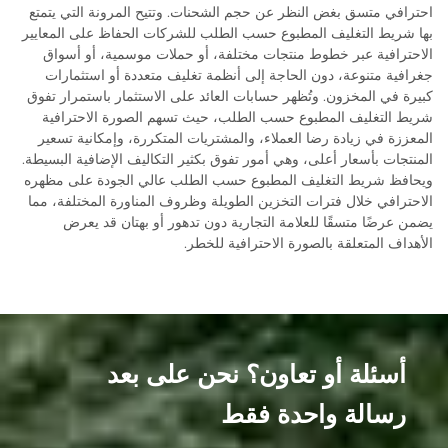
احترافي متسق بغض النظر عن حجم الشحنات. وتتيح المرونة التي يتمتع
بها شريط التغليف المطبوع حسب الطلب للشركات الحفاظ على المعايير
الاحترافية عبر خطوط منتجات مختلفة، أو حملات موسمية، أو أسواق
جغرافية متنوعة، دون الحاجة إلى أنظمة تغليف متعددة أو استثمارات
كبيرة في المخزون. وتُظهر حسابات العائد على الاستثمار باستمرار تفوق
شريط التغليف المطبوع حسب الطلب، حيث تسهم الصورة الاحترافية
المعززة في زيادة رضا العملاء، والمشتريات المتكررة، وإمكانية تسعير
المنتجات بأسعار أعلى، وهي أمور تفوق بكثير التكاليف الإضافية البسيطة.
ويحافظ شريط التغليف المطبوع حسب الطلب عالي الجودة على مظهره
الاحترافي خلال فترات التخزين الطويلة وظروف المناورة المختلفة، مما
يضمن عرضًا متسقًا للعلامة التجارية دون تدهور أو بهتان قد يعرض
الأهداف المتعلقة بالصورة الاحترافية للخطر.
أسئلة أو تعاون؟ نحن على بعد
رسالة واحدة فقط