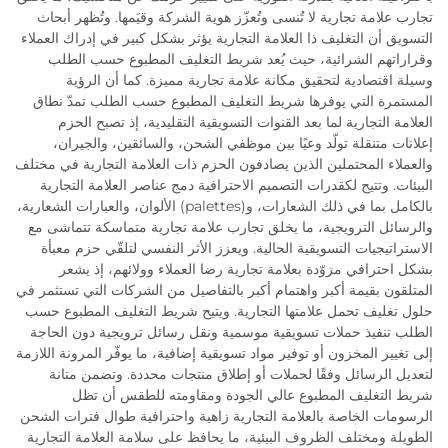
تجارب علامة تجارية لا تُنسى وتُعزّز هوية الشركة وقيَمها. وتُظهر أبحاث
التسويق أن التغليف ذا العلامة التجارية يؤثر بشكل كبير في إدراك العملاء
وقراراتهم الشرائية، حيث يُعد شريط التغليف المطبوع حسب الطلب
وسيلة اقتصادية لتحقيق مكانة علامة تجارية مميزة. كما أن الرؤية
المستمرة التي يوفرها شريط التغليف المطبوع حسب الطلب تمدّ نطاق
العلامة التجارية لما بعد القنوات التسويقية التقليدية، إذ تصبح الحزم
إعلانات متنقلة تولّد وعيًا بين موظفي الشحن، والسائقين، والجيران،
والعملاء المحتملين الذين يصادفون الحزم ذات العلامة التجارية في مختلف
البيئات. وتتيح لكقدرات التصميم الاحترافية دمج عناصر العلامة التجارية
بالكامل بما في ذلك الشعارات، و(palettes) الألوان، والعبارات الشعارية،
والرسائل الترويجية، ما يخلق تجارب علامة تجارية متماسكة تتماشى مع
الاستراتيجيات التسويقية الحالية. ويعزز الأثر النفسي لتلقّي حزم معبأة
بشكل احترافي مزوّدة بعلامة تجارية رضا العملاء وولائهم، إذ يشعر
المتلقون بقيمة أكبر واهتمام أكبر بالتفاصيل من الشركات التي تستثمر في
حلول تغليف تحمل علامتها التجارية. ويتيح شريط التغليف المطبوع حسب
الطلب تنفيذ حملات تسويقية موسمية ونقل رسائل ترويجية دون الحاجة
إلى تغيير المخزون أو توفير مواد تسويقية إضافية، ما يوفّر المرونة اللازمة
لتعديل الرسائل وفقًا لحملات أو إطلاق منتجات محددة. وتضمن متانة
شريط التغليف المطبوع عالي الجودة ومقاومته للطقس أن تظل
الرسومات الخاصة بالعلامة التجارية زاهية واحترافية طوال فترات الشحن
الطويلة ومختلف الظروف البيئية، ما يحافظ على سلامة العلامة التجارية