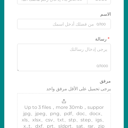
الاسم
0/100
رسالة
0/1000
مرفق
يرجى تحميل على الأقل مرفق واحد
Up to 3 files，more 30mb，suppor
jpg、jpeg、png、pdf、doc、docx、
xls、xlsx、csv、txt、stp、step、igs、
x_t、dxf、prt、sldprt、sat、rar、zip