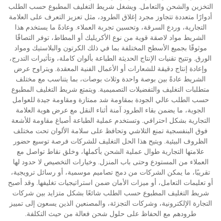
التخزين والشحن والتعامل. ويشغل شريط التغليف المطبوع حسب الطلب
أدوارًا متعددة تتجاوز مجرد إغلاق الطرود، مثل تعزيز التعرف على العلامة
التجارية، وردع السرقة، وتحسين تجربة العملاء. وعادةً ما يستخدم هذا
الشريط مواد لاصقة قوية من نوع الأكريليك أو المطاط، توفر التصاقًا
موثوقًا بجميع الأسطح المختلفة بما في ذلك الكرتون والبلاستيك ومواد
الورق. وتتيح تقنيات الإنتاج الحديثة الطباعة بألوان كاملة، وتأثيرات التدرج،
وإعادة إنتاج دقيقة للشعارات أو الأعمال الفنية المعقدة. ويتراوح عرض
الشريط عادةً بين بوصة واحدة وثلاث بوصات، بما يتناسب مع مختلف
متطلبات التغليف والتفضيلات التصميمية. ويتمتع شريط التغليف المطبوع
حسب الطلب عالي الجودة بمقاومة شد ممتازة ومقاومة جيدة للعوامل
الجوية، ما يضمن بقاء الطرود آمنة أثناء النقل مع عرض هوية العلامة
التجارية بشكل احترافي. وتستخدم عملية الطباعة أصباغ مقاومة للأشعة
فوق البنفسجية تمنع التلاشي وتحافظ على سلامة الألوان تحت مختلف
الظروف البيئية. ويتيح هذا الحل التغليف للشركات فرصة توسيع حضور
علامتها التجارية طوال عملية الشحن بأكملها، وخلق نقاط تواصل مع
العملاء من المستودع وحتى باب المنزل. وخيارات التخصيص لا حدود لها
تقريبًا، ما يمكن الشركات من دمج تصاميم موسمية، أو رسائل ترويجية،
أو تعليمات التعامل، أو ميزات الأمان ضمن استراتيجيات تغليفها. وقد أصبح
شريط التغليف المطبوع حسب الطلب شائعًا بشكل متزايد بين شركات
التجارة الإلكترونية، وشركات التجزئة، والمصنعين الذين يسعون إلى تمييز
طرودهم مع الحفاظ على حلول شحن فعالة من حيث التكلفة.