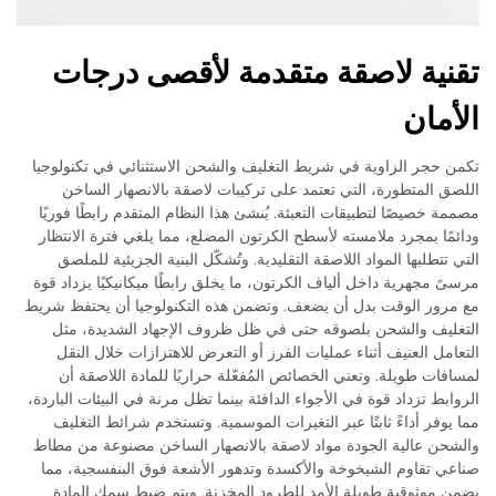
تقنية لاصقة متقدمة لأقصى درجات
الأمان
تكمن حجر الزاوية في شريط التغليف والشحن الاستثنائي في تكنولوجيا
اللصق المتطورة، التي تعتمد على تركيبات لاصقة بالانصهار الساخن
مصممة خصيصًا لتطبيقات التعبئة. يُنشئ هذا النظام المتقدم رابطًا فوريًا
ودائمًا بمجرد ملامسته لأسطح الكرتون المضلع، مما يلغي فترة الانتظار
التي تتطلبها المواد اللاصقة التقليدية. وتُشكّل البنية الجزيئية للملصق
مرسىً مجهرية داخل ألياف الكرتون، ما يخلق رابطًا ميكانيكيًا يزداد قوة
مع مرور الوقت بدل أن يضعف. وتضمن هذه التكنولوجيا أن يحتفظ شريط
التغليف والشحن بلصوقه حتى في ظل ظروف الإجهاد الشديدة، مثل
التعامل العنيف أثناء عمليات الفرز أو التعرض للاهتزازات خلال النقل
لمسافات طويلة. وتعني الخصائص المُفعّلة حراريًا للمادة اللاصقة أن
الروابط تزداد قوة في الأجواء الدافئة بينما تظل مرنة في البيئات الباردة،
مما يوفر أداءً ثابتًا عبر التغيرات الموسمية. وتستخدم شرائط التغليف
والشحن عالية الجودة مواد لاصقة بالانصهار الساخن مصنوعة من مطاط
صناعي تقاوم الشيخوخة والأكسدة وتدهور الأشعة فوق البنفسجية، مما
يضمن موثوقية طويلة الأمد للطرود المخزنة. ويتم ضبط سمك المادة