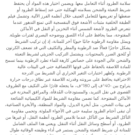
سلامة الطرود أثناء التعامل معها. ويضمن اختيار هذه المواد أن يحتفظ
شريط التعبئة والشحن بسلامته الهيكلية حتى عند إسقاط الطرود أو
ضغطها أو تعريضها للتعامل العنيف خلال أنظمة الفرز الآلية. وتشمل فيلم
الطبقة الخلفية مثبتات الأشعة فوق البنفسجية التي تمنع التدهور عندما
تتعرض الطرود لأشعة الشمس أثناء التخزين أو النقل في الأماكن
المفتوحة، مما يحافظ على أداء اللصق ووضوحه البصري لفترات طويلة.
ويمثل مقاومة الرطوبة جانبًا حيويًا آخر للمتانة، إذ إن تركيب الشريط
يشكل حاجزًا فعالًا ضد الرطوبة والمطر والتكثيف التي قد تضعف الكرتون
أو تُلحق الضرر بالمحتويات. ويشتمل التركيب الجزيئي لشريط التعبئة
والشحن عالي الجودة على خصائص كارهة للماء تطرد الرطوبة بينما تسمح
للمادة اللاصقة بالحفاظ على قوتها الالتصاقية حتى في البيئات عالية
الرطوبة. وتُظهر اختبارات التغير الحراري أن الشريط من الدرجة
الاحترافية يحافظ على مرونته وقدرته اللاصقة عبر نطاق درجات حرارة
يتراوح بين -40°ف إلى 180°ف، ما يجعله قادرًا على التكيف مع الظروف
القصوى في نقل التبريد، والمستودعات المُدفأة، والمرافق المخزنة في
الأماكن المفتوحة. كما تضمن مقاومة الشريط للمواد الكيميائية الشائعة
في بيئات الشحن، مثل أبخرة الديزل، والمواد المنظفة، والأبخرة الصناعية،
أن تبقى أختام الطرود سليمة حتى في الأجواء الملوثة. وتحمي مقاومة
التآكل الشريط من التآكل عندما تلامس الطرود أنظمة النقل، أو غيرها من
الطرود، أو أسطح وسائل النقل أثناء التنقل. ويعني هذا الملف الشامل
للمتانة أن شريط التعبئة والشحن يستمر في أداء وظيفته الوقائية طوال