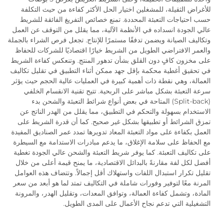
للأغراض الثقيلة، للمشغلين اختيار الحل الأكثر كفاءة من حيث التكلفة
حسب احتياجات التعبئة المحددة. تمنع خصائص التفريغ الفائقة للشريط
عالي الجودة انسداده في الأنظمة الآلية، مما يقلل من التوقف عن العمل
وتكاليف الصيانة ويضمن تدفقًا مستمرًا للإنتاج. تجعل فرص الشراء بالجملة
والعمر الافتراضي الطويل من الشريط خيارًا اقتصاديًا للشركات للحفاظ
على مخزون كافٍ دون القلق بشأن تدهور المنتج. وتنعكس كفاءة الشريط
في تحقيق أغطية محكمة بإقل جهد ممكن أثناء التطبيق في تقليل تكاليف
العمالة، وهي نقطة ذات أهمية كبيرة في العمليات عالية الحجم حيث يؤثر
سرعة التعبئة بشكل مباشر على الربحية. تتيح تقنية الانقسام الخلفي
(Split-back) المتاحة في بعض أنواع شرائط التعبئة والشحن بدء
الاستخدام بسهولة والتحكم في التطبيق، مما يقلل من الهدر الناتج عن
تمزق الشرائط أو تطبيقها بشكل غير صحيح. كما أن قدرة الشريط على
العمل بكفاءة على مواد التعبئة المعاد تدويرها تمدد عمر الصناديق المفيدة
مع الحفاظ على سلامة الإغلاق، ما يدعم مبادرات الاستدامة مع السيطرة
على تكاليف التعبئة. كما يوفر شريط التعبئة والشحن عالي الجودة تغطية
أفضل لكل لفة مقارنةً بالبدائل الاقتصادية، ما يمنح قيمة أعلى من خلال
تقليل تكرار استبدال اللفات واستهلاك أقل إجمالاً. وتتضاف هذه العوامل
المرنة معًا لتوفير وفورات شاملة في التكاليف تمتد لما هو أبعد من سعر
المادة، وتشمل كفاءة العمالة، وتوافق المعدات، وتقليل الهدر، والمرونة
التشغيلية التي تدعم نجاح الأعمال على المدى الطويل.