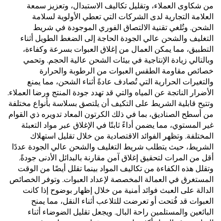
من شكاوى العملاء، وتقليل تكاليف الاستبدال، وتعزيز سمعة
العلامة التجارية لدى الشركات التي تعطي الأولوية لسلامة
الشحن. وتُلغي تقنية الالتصاق الفوري الموجودة في شريط
التغليف والشحن عالي الجودة الحاجة إلى الضغط الطويل أثناء
التطبيق، مما يمكن العمال من إغلاق العبوات بسرعة وكفاءة،
وبالتالي زيادة الإنتاجية في بيئات الشحن عالية الحجم. وتحمي
خصائص مقاومة الطقس العبوات من الرطوبة والحرارة
والتغيرات الحرارية التي تُصادف عادةً أثناء الشحن، مما يمنع
الأضرار الناتجة عن المياه والتي قد تهدد جودة المنتج ورضا العملاء.
وتتيح قابلية الشريط على التكيف أن يلتصق بسلاسة بأنواع مختلفة
من أسطح الصناديق، بما في ذلك الكرتون المعاد تدويره ذي القوام
غير المستوي، مما يضمن أداءً ثابتًا في الإغلاق عبر مواد التعبئة
المختلفة. وتظهر الفوائد الاقتصادية من خلال تقليل استهلاك
الشريط، حيث يتطلب شريط التغليف والشحن عالي الجودة عددًا
أقل من المرات لتحقيق إغلاق آمن مقارنة بالبدائل الأدنى جودةً.
وتقلل هذه الكفاءة من تكاليف المواد بينما تقلل أيضًا من الوقت
المستغرق في العمالة المخصصة لإعداد العبوات. وتوفر الخصائص
الدالة على العبث فوائد أمنية من خلال إظهار بوضوح إذا كانت
العبوات قد فُتحت أو تعرضت للتلاعب أثناء النقل، مما يمنح
البائعين والمستلمين راحة البال. ويجعل تقليل الضوضاء أثناء