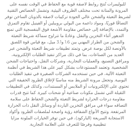
للبوليمرات تُنتج روابط لاصقة قوية مع الحفاظ في الوقت نفسه على
المرونة والمتانة تحت مختلف الظروف البيئية. وتشمل الخصائص التقنية
لشريط التعبئة والشحن عالي الجودة تركيبات لاصقة بالذوبان الساخن توفر
التصاقًا فوريًا، ومواد داعمة من البولي بروبيلين أو الفينيل تقاوم التمزق
والتمدد، بالإضافة إلى خصائص مقاومة الأشعة فوق البنفسجية التي تمنع
التدهور أثناء التخزين والنقل. وعادةً ما تتراوح سماكة شريط التعبئة
والشحن من الطراز المهني بين 1.6 و3.1 ميل، مع قياس قوة اللصق
بالأونصة لكل بوصة عرض. وتمتد تطبيقات شريط التعبئة والشحن عبر
العديد من الصناعات، بما في ذلك مراكز تنفيذ الطلبات الإلكترونية،
ومرافق التصنيع، والعمليات التجارية، وشركات النقل، واحتياجات الشحن
الشخصية. وتعتمد المستودعات بشكل كبير على هذا الشريط في أنظمة
التعبئة الآلية، في حين تستخدمه الشركات الصغيرة في تنفيذ الطلبات
اليومية. وتجعل مرونة الشريط منه مناسبًا لإغلاق الطرود الخفيفة التي
تحتوي على الإلكترونيات أو الملابس أو المستندات، وكذلك في التطبيقات
الثقيلة التي تشمل مكونات صناعية أو شحنات كبيرة. كما تتيح قدرات
مقاومة درجات الحرارة لشريط التعبئة والشحن الحفاظ على سلامة
التصاقه سواء في مرافق التخزين الباردة أو وسائل النقل ذات الحرارة
المرتفعة. وتتيح الأنواع الشفافة رؤية واضحة لملصقات الطرود وأكواد
الاستجابة السريعة (الباركود)، في حين توفر الخيارات الملونة مزايا
تنظيمية وفرصًا للتعرف على العلامة التجارية.