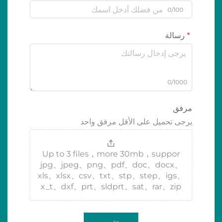
0/100
رسالة
0/1000
مرفق
يرجى تحميل على الأقل مرفق واحد
Up to 3 files，more 30mb，suppor
jpg、jpeg、png、pdf、doc、docx、
xls、xlsx、csv、txt、stp、step、igs、
x_t、dxf、prt、sldprt、sat、rar、zip