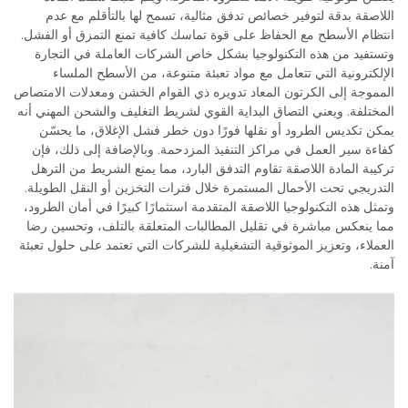
اللاصقة بدقة لتوفير خصائص تدفق مثالية، تسمح لها بالتأقلم مع عدم
انتظام الأسطح مع الحفاظ على قوة تماسك كافية تمنع التمزق أو الفشل.
وتستفيد من هذه التكنولوجيا بشكل خاص الشركات العاملة في التجارة
الإلكترونية التي تتعامل مع مواد تعبئة متنوعة، من الأسطح الملساء
المموجة إلى الكرتون المعاد تدويره ذي القوام الخشن ومعدلات الامتصاص
المختلفة. ويعني التصاق البداية القوي لشريط التغليف والشحن المهني أنه
يمكن تكديس الطرود أو نقلها فورًا دون خطر فشل الإغلاق، ما يحسّن
كفاءة سير العمل في مراكز التنفيذ المزدحمة. وبالإضافة إلى ذلك، فإن
تركيبة المادة اللاصقة تقاوم التدفق البارد، مما يمنع الشريط من الترهل
التدريجي تحت الأحمال المستمرة خلال فترات التخزين أو النقل الطويلة.
وتمثل هذه التكنولوجيا اللاصقة المتقدمة استثمارًا كبيرًا في أمان الطرود،
مما ينعكس مباشرة في تقليل المطالبات المتعلقة بالتلف، وتحسين رضا
العملاء، وتعزيز الموثوقية التشغيلية للشركات التي تعتمد على حلول تعبئة
آمنة.