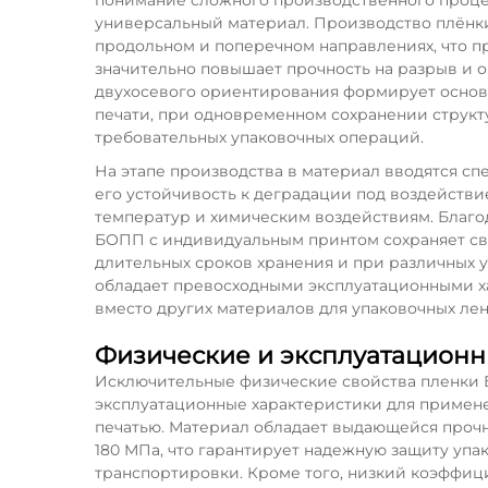
понимание сложного производственного процесс
универсальный материал. Производство плёнк
продольном и поперечном направлениях, что 
значительно повышает прочность на разрыв и 
двухосевого ориентирования формирует основ
печати, при одновременном сохранении структ
требовательных упаковочных операций.
На этапе производства в материал вводятся с
его устойчивость к деградации под воздейств
температур и химическим воздействиям. Благо
БОПП с индивидуальным принтом сохраняет св
длительных сроков хранения и при различных 
обладает превосходными эксплуатационными ха
вместо других материалов для упаковочных ле
Физические и эксплуатационн
Исключительные физические свойства пленки
эксплуатационные характеристики для примен
печатью. Материал обладает выдающейся прочн
180 МПа, что гарантирует надежную защиту упа
транспортировки. Кроме того, низкий коэффиц