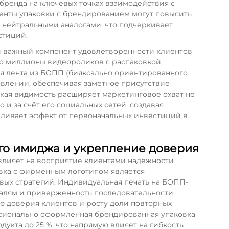
бренда на ключевых точках взаимодействия с
менты упаковки с брендированием могут повысить
с нейтральными аналогами, что подчёркивает
стиций.
и важный компонент удовлетворённости клиентов
но миллионы видеороликов с распаковкой
ая лента из БОПП (бияксально ориентированного
явлении, обеспечивая заметное присутствие
Такая видимость расширяет маркетинговое охват не
о и за счёт его социальных сетей, создавая
иливает эффект от первоначальных инвестиций в
о имиджа и укрепление доверия
лияет на восприятие клиентами надёжности
овка с фирменным логотипом является
ых стратегий. Индивидуальная печать на БОПП-
талям и приверженность последовательности
 доверия клиентов и росту доли повторных
ссионально оформленная брендированная упаковка
кта до 25 %, что напрямую влияет на гибкость