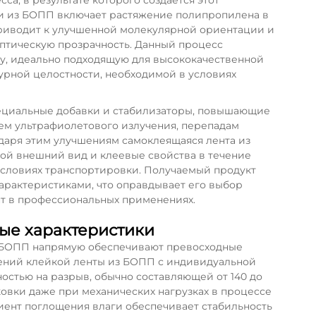
а, в результате которого создаётся этот
и из БОПП включает растяжение полипропилена в
приводит к улучшенной молекулярной ориентации и
оптическую прозрачность. Данный процесс
у, идеально подходящую для высококачественной
урной целостности, необходимой в условиях
пециальные добавки и стабилизаторы, повышающие
ием ультрафиолетового излучения, перепадам
даря этим улучшениям самоклеящаяся лента из
ой внешний вид и клеевые свойства в течение
условиях транспортировки. Получаемый продукт
рактеристиками, что оправдывает его выбор
нт в профессиональных применениях.
ые характеристики
 БОПП напрямую обеспечивают превосходные
ений клейкой ленты из БОПП с индивидуальной
остью на разрыв, обычно составляющей от 140 до
ковки даже при механических нагрузках в процессе
иент поглощения влаги обеспечивает стабильность