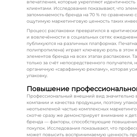
впечатления, которые укрепляют идентичность 
клиентами. Исследования показывают, что эле
запоминаемость бренда на 70 % по сравнению 
ощутимую маркетинговую ценность таких инве
Процесс распаковки превратился в критическ
и вовлечённости в социальных сетях: ежеднев
публикуются на различных платформах. Печатн
полипропилена) играет ключевую роль в этом 
элементов бренда на всех этапах распаковки. 
только за счёт непосредственного получателя, н
органичную «сарафанную рекламу», которая ус
упаковку.
Повышение профессиональног
Профессиональный внешний вид значительно в
компании и качества продукции, поэтому упак
неотъемлемой частью комплексных маркетингов
скотче сразу же демонстрирует внимание к де
бренда — факторы, способствующие повышению
покупок. Исследования показывают, что профе
может повысить воспринимаемую ценность проду