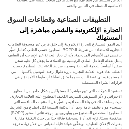
الغرض البسيط من التعريف، مع الحفاظ في الوقت نفسه على وظائفه
الأساسية المتمثلة في التأمين والختم.
التطبيقات الصناعية وقطاعات السوق
التجارة الإلكترونية والشحن مباشرة إلى
المستهلك
أدى النمو المتسارع للتجارة الإلكترونية إلى خلق فرص غير مسبوقة للعلامات
التجارية للاستفادة من شريط الـBOPP المطبوع حسب الطلب كعامل تميُّز
تنافسي في الأسواق المزدحمة. ويُدرك تجار التجزئة عبر الإنترنت أن التغليف
يمثل نقطة التفاعل المادي الرئيسية مع العملاء، ما يجعل كل علبة شحن
سفيراً أساسياً للعلامة التجارية. ويضمن شريط الـBOPP المطبوع حسب
الطلب بقاء هوية العلامة التجارية بارزة طوال رحلة التوصيل بأكملها — من
المستودع وحتى عتبة الباب — مما يخلق انطباعاتٍ طويلة الأمد تؤثر في
قرارات الشراء المستقبلية.
تستفيد الشركات التي تبيع مباشرةً للمستهلكين بشكل خاص من المظهر
الاحترافي والأثر التسويقي للشريط المُغلف المطبوع عليه العلامة التجارية،
حيث يساعد ذلك في بناء المصداقية والتميُّز عن المنتجات المنافسة التي
تستخدم مواد تغليف عامة. وبما أن التكلفة النسبية لكل انطباع من الشريط
المطبوع المخصص المصنوع من بوليبروبيلين موجه ثنائي المحور (BOPP)
منخفضة نسبيًا، فإنه يُعَد أداة تسويقية فعّالة جدًّا من حيث التكلفة مقارنةً
بقنوات الإعلان التقليدية، ويحقِّق عوائد قابلة للقياس من خلال زيادة درجة