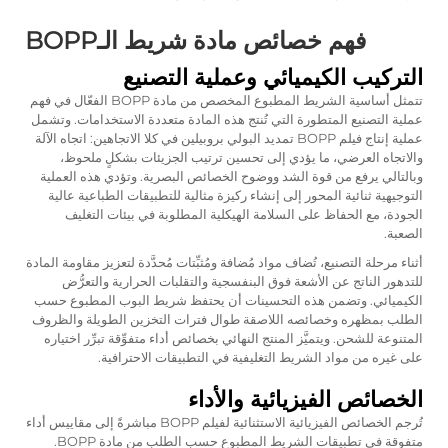
فهم خصائص مادة شريط الـBOPP
التركيب الكيميائي وعملية التصنيع
تتمثل أساسية الشريط المطبوع المخصص من مادة BOPP الفعّال في فهم
عملية التصنيع المتطورة التي تُنتج هذه المادة متعددة الاستخدامات. وتشمل
عملية إنتاج فيلم BOPP تمديد البولي بروبيلين في كلا الاتجاهين: اتجاه الآلة
والاتجاه العرضي، ما يؤدي إلى تحسين ترتيب الجزيئات بشكلٍ ملحوظ،
وبالتالي يرفع من قوة الشد ووضوح الخصائص البصرية. وتؤدي هذه العملية
التوجيهية ثنائية المحور إلى إنشاء ركيزة مثالية للتطبيقات الطباعية عالية
الجودة، مع الحفاظ على السلامة الهيكلية المطلوبة في بيئات التغليف
الصعبة.
أثناء مرحلة التصنيع، تُضاف مواد مُضافة ومُثبِّتات مُحدَّدة لتعزيز مقاومة المادة
للتدهور الناتج عن الأشعة فوق البنفسجية والتقلبات الحرارية والتعرُّض
الكيميائي. وتضمن هذه التحسينات أن يحتفظ شريط البوب المطبوع حسب
الطلب بمظهره وخصائصه اللاصقة طوال فترات التخزين الطويلة والظروف
المتنوعة للشحن. ويتميَّز المنتج النهائي بخصائص أداء متفوِّقة تبرِّر اختياره
على غيره من مواد الشريط التغليفية في التطبيقات الاحترافية.
الخصائص الفيزيائية والأداء
تُرجم الخصائص الفيزيائية الاستثنائية لفيلم BOPP مباشرةً إلى مقاييس أداء
متفوقة في تطبيقات الشريط المطبوع حسب الطلب من مادة BOPP.