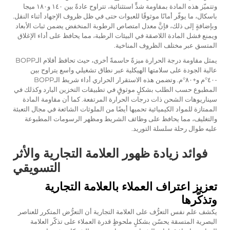
وتتميّز هذه المادة بمقاومة شدٍّ استثنائية، تتراوح عادةً بين ١٤٠ و١٨٠ ميجا
باسكال، ما يوفّر أمانًا موثوقًا للعبوات حتى في ظل ظروف الإجهاد أثناء النقل.
وبإضافةٍ إلى ذلك، فإنَّ معدل امتصاص الرطوبة المنخفض يضمن ثبات الأبعاد
ويمنع فشل المادة اللاصقة في البيئات الرطبة، مما يحافظ على أداء الإغلاق
المتسق عبر مختلف الظروف المناخية.
يمثل مقاومة درجة الحرارة ميزةً حاسمةً أخرى، حيث تحافظ أفلام الـBOPP
عالية الجودة على سلامتها الهيكلية عبر نطاق تشغيلي واسع يتراوح بين
-٤٠°م و+٨٠°م. وتضمن هذه الاستقرار الحراري أداء شريط الـBOPP
المطبوع حسب الطلب بشكلٍ موثوقٍ في تطبيقات التخزين البارد وكذلك في
سيناريوهات الشحن ذات درجات الحرارة المرتفعة. كما أن مقاومة المادة
الممتازة للمواد الكيميائية تحميها أيضًا من الملوثات الشائعة في مجال التعبئة
والتغليف، مما يحافظ على وظائف الشريط ومظهر الرسومات المطبوعة
عليه طوال رحلة سلسلة التوريد.
فوائد زيادة ظهور العلامة التجارية والأثر
التسويقي
تعزيز اعتراف العملاء بالعلامة التجارية
وتذكّرها
يكشف علم نفس التعرُّف على العلامة التجارية أن التعرُّض المتكرر للعناصر
البصرية المتسقة يحسّن بشكلٍ ملحوظٍ قدرة العملاء على تذكّر العلامة