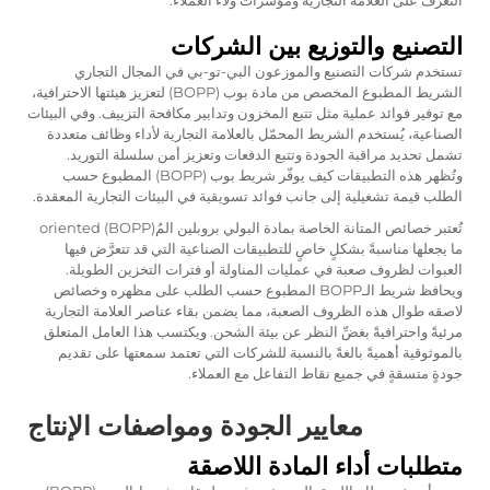
التعرُّف على العلامة التجارية ومؤشرات ولاء العملاء.
التصنيع والتوزيع بين الشركات
تستخدم شركات التصنيع والموزعون البي-تو-بي في المجال التجاري
الشريط المطبوع المخصص من مادة بوب (BOPP) لتعزيز هيئتها الاحترافية،
مع توفير فوائد عملية مثل تتبع المخزون وتدابير مكافحة التزييف. وفي البيئات
الصناعية، يُستخدم الشريط المحمّل بالعلامة التجارية لأداء وظائف متعددة
تشمل تحديد مراقبة الجودة وتتبع الدفعات وتعزيز أمن سلسلة التوريد.
وتُظهر هذه التطبيقات كيف يوفّر شريط بوب (BOPP) المطبوع حسب
الطلب قيمة تشغيلية إلى جانب فوائد تسويقية في البيئات التجارية المعقدة.
تُعتبر خصائص المتانة الخاصة بمادة البولي بروبلين المُoriented (BOPP)
ما يجعلها مناسبةً بشكلٍ خاصٍ للتطبيقات الصناعية التي قد تتعرَّض فيها
العبوات لظروف صعبة في عمليات المناولة أو فترات التخزين الطويلة.
ويحافظ شريط الـBOPP المطبوع حسب الطلب على مظهره وخصائص
لاصقه طوال هذه الظروف الصعبة، مما يضمن بقاء عناصر العلامة التجارية
مرئيةً واحترافيةً بغضِّ النظر عن بيئة الشحن. ويكتسب هذا العامل المتعلق
بالموثوقية أهميةً بالغةً بالنسبة للشركات التي تعتمد سمعتها على تقديم
جودةٍ متسقةٍ في جميع نقاط التفاعل مع العملاء.
معايير الجودة ومواصفات الإنتاج
متطلبات أداء المادة اللاصقة