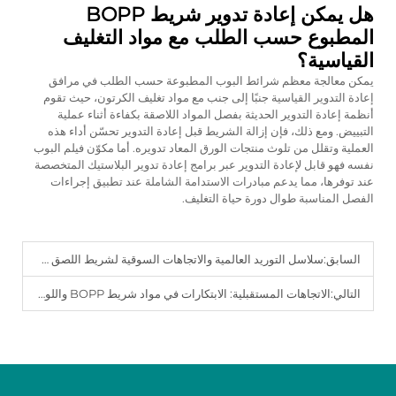
هل يمكن إعادة تدوير شريط BOPP
المطبوع حسب الطلب مع مواد التغليف
القياسية؟
يمكن معالجة معظم شرائط البوب المطبوعة حسب الطلب في مرافق
إعادة التدوير القياسية جنبًا إلى جنب مع مواد تغليف الكرتون، حيث تقوم
أنظمة إعادة التدوير الحديثة بفصل المواد اللاصقة بكفاءة أثناء عملية
التبييض. ومع ذلك، فإن إزالة الشريط قبل إعادة التدوير تحسّن أداء هذه
العملية وتقلل من تلوث منتجات الورق المعاد تدويره. أما مكوّن فيلم البوب
نفسه فهو قابل لإعادة التدوير عبر برامج إعادة تدوير البلاستيك المتخصصة
عند توفرها، مما يدعم مبادرات الاستدامة الشاملة عند تطبيق إجراءات
الفصل المناسبة طوال دورة حياة التغليف.
السابق:
سلاسل التوريد العالمية والاتجاهات السوقية لشريط اللصق BOPP.
التالي:
الاتجاهات المستقبلية: الابتكارات في مواد شريط BOPP واللواصق المستخدمة فيه.