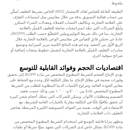
ملحوظ.
الطبيعة القابلة للقياس لعائد الاستثمار (ROI) الخاص بشريط التغليف تُمكّن
من حساب فعالية التسويق بدقة من خلال مقاييس مثل استبيانات التعرّف
على العلامة التجارية، وتكاليف اكتساب العملاء، ومعدلات الشراء المتكرر.
وتُبلّغ الشركات التي تنفّذ استراتيجيات شاملة للتغليف المُميَّز بالعلامة
التجارية، بما في ذلك شريط البوليبروبيلين المُطبَّع حسب الطلب (BOPP)،
عادةً عن تحسّنٍ قابلٍ للقياس في مقاييس الوعي بالعلامة التجارية خلال
الربع الأول من التنفيذ. وتدعم هذه النتائج الكمية تبرير الميزانية وتوسيع
مبادرات التغليف المُميَّز بالعلامة التجارية لتشمل خطوط منتجات إضافية أو
شرائح سوقية أخرى.
اقتصاديات الحجم وفوائد القابلية للتوسع
يؤدي الإنتاج الضخم للشريط المطبوع المخصص من مادة BOPP إلى تحقيق
وفورات ضخمة في نطاق الإنتاج، ما يقلل التكلفة لكل وحدة مع الحفاظ على
معايير الجودة العالية. وتتراوح الكميات الدنيا المطلوبة للطلب من الشريط
المطبوع المخصص عادةً بين ٥٬٠٠٠ و١٠٬٠٠٠ متر، وذلك حسب تعقيد
التصميم ومتطلبات الألوان. ويمكن للشركات التي تمتلك أحجام شحن كبيرة
أن تحقق تكافؤًا تامًّا في التكلفة مقارنةً بالخيارات العامة للشريط، مع
الاستفادة في الوقت نفسه من الفوائد التسويقية الكبيرة المرتبطة بعناصر
التغليف ذات العلامات التجارية.
وتظهر مزايا قابلية التوسع في استخدام الشريط المطبوع المخصص من
مادة BOPP بشكل خاص لدى الشركات التي تشهد نموًّا سريعًا أو تقلبات