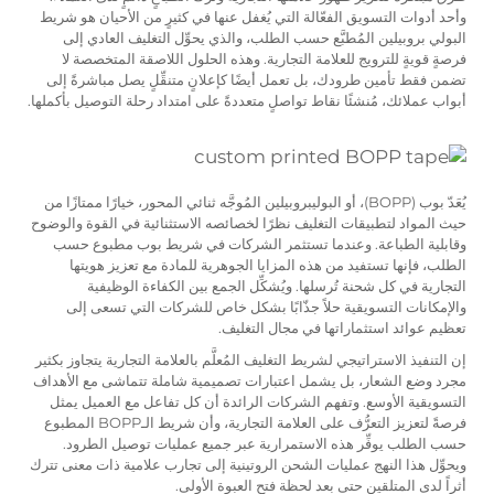
وأحد أدوات التسويق الفعّالة التي يُغفل عنها في كثيرٍ من الأحيان هو شريط
البولي بروبيلين المُطبَّع حسب الطلب، والذي يحوِّل التغليف العادي إلى
فرصةٍ قويةٍ للترويج للعلامة التجارية. وهذه الحلول اللاصقة المتخصصة لا
تضمن فقط تأمين طرودك، بل تعمل أيضًا كإعلانٍ متنقِّلٍ يصل مباشرةً إلى
أبواب عملائك، مُنشئًا نقاط تواصلٍ متعددةً على امتداد رحلة التوصيل بأكملها.
يُعَدّ بوب (BOPP)، أو البوليبروبيلين المُوجَّه ثنائي المحور، خيارًا ممتازًا من
حيث المواد لتطبيقات التغليف نظرًا لخصائصه الاستثنائية في القوة والوضوح
وقابلية الطباعة. وعندما تستثمر الشركات في شريط بوب مطبوع حسب
الطلب، فإنها تستفيد من هذه المزايا الجوهرية للمادة مع تعزيز هويتها
التجارية في كل شحنة تُرسلها. ويُشكِّل الجمع بين الكفاءة الوظيفية
والإمكانات التسويقية حلاً جذّابًا بشكل خاص للشركات التي تسعى إلى
تعظيم عوائد استثماراتها في مجال التغليف.
إن التنفيذ الاستراتيجي لشريط التغليف المُعلَّم بالعلامة التجارية يتجاوز بكثير
مجرد وضع الشعار، بل يشمل اعتبارات تصميمية شاملة تتماشى مع الأهداف
التسويقية الأوسع. وتفهم الشركات الرائدة أن كل تفاعل مع العميل يمثل
فرصةً لتعزيز التعرُّف على العلامة التجارية، وأن شريط الـBOPP المطبوع
حسب الطلب يوفِّر هذه الاستمرارية عبر جميع عمليات توصيل الطرود.
ويحوِّل هذا النهج عمليات الشحن الروتينية إلى تجارب علامية ذات معنى تترك
أثراً لدى المتلقين حتى بعد لحظة فتح العبوة الأولى.