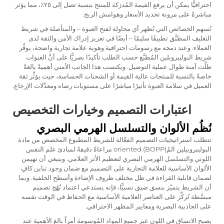
احترافيًّا يمكن أن يرفع القيمة المُدرَكة للمنتج بنسبة تصل إلى ٢٥٪، مما يؤثر
مباشرةً على مرونة تحديد الأسعار وهوامش الربح.
تُسهم الخصائص التي تُظهر أي محاولة لفتح العبوة – والمتأصلة في شريط
التغليف المطبَّق تطبيقًا سليمًا – أيضًا في تعزيز إدراك الأمن والثقة لدى
العملاء. وعند دمجه مع رسومات احترافية وهوية علامة تجارية واضحة، يوفِّر
شريط البوليبروبلين المُطبَّع حسب الطلب تأكيدًا بصريًّا على أنَّ العبوات
ظلَّت آمنة طوال عملية التوصيل. ويكتسب هذا الجانب الأمني أهميةً بالغةً
خاصةً بالنسبة للمنتجات عالية القيمة أو الشحنات الحساسة، حيث يؤثِّر ثقة
العميل في سلامة العبوة تأثيرًا مباشرًا على مستويات رضاه ومعدَّلات الإرجاع.
اعتبارات التصميم وخيارات التخصيص
نُظُم الألوان والتسلسل الهرمي البصري
تتطلب استراتيجيات التصميم الفعّالة للشريط المطبوع المخصص من مادة
البوليبروبيلين المُoriented (BOPP) مراعاةً دقيقةً لمبادئ علم النفس
اللوني والتسلسل الهرمي البصري لتعظيم الأثر العلامي. وينبغي أن تهيمن
الألوان الأساسية للعلامة التجارية على التصميم مع ضمان وجود تباين كافٍ
لضمان قابلية القراءة في ظل مختلف ظروف الإضاءة وأسطح الخلفية. وبما
أن الشريط يتميّز بنسق ضيق نسبيًّا، فإنه يستدعي اعتماد نُهُج تصميم
مبسَّطة تُركِّز على العناصر العلامية الأساسية مع الحفاظ في الوقت نفسه
على الجاذبية البصرية ومعايير المظهر الاحترافي.
يصبح الاتساق في اللون عبر جميع المواد المُوسومة أمراً بالغ الأهمية عند