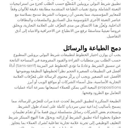
تطبيق شريط البولي بروبيلين المُطبَّع حسب الطلب كجزءٍ من استراتيجيات
التعبئة الشاملة. وتتيح تقنيات الطباعة المتقدمة مطابقة دقيقة للألوان وفقاً
للمعايير المؤسسية، مما يضمن أن رسومات الشريط تندمج بسلاسة مع
عناصر التعبئة الأخرى المُوسومة مثل الصناديق والملصقات والبطاقات
الداخلية. ويُعزِّز هذا الاتساق من مدى التعرُّف على العلامة التجارية، ويخلق
عروضاً تعبئيةً متناسقةً ترفع من الانطباع عن الاحترافية والانتباه إلى أدق
التفاصيل.
دمج الطباعة والرسائل
يجب أن يوازن اختيار الخطوط لتطبيقات شريط البولي بروبلين المطبوع
حسب الطلب بين متطلبات القراءة والقيود المفروضة في المساحة الناتجة
عن تنسيق الشريط. وعادةً ما تؤدي الخطوط غير المزينة (Sans-serif) أداءً
أفضل في التطبيقات الصغيرة الحجم نظراً لخطوطها النظيفة ووضوحها
الأفضل عند التصغير. ويجب أن يركّز محتوى الرسالة على مُعرِّفات العلامة
التجارية الأساسية، مثل أسماء الشركات أو مواقع الويب أو أبرز
propositions البيعية التي يمكن للعملاء استيعابها بسرعة أثناء عمليات
التعامل مع الطرود وفتحها.
الطبيعة المتكررة لتطبيق الشريط تُحدث عدة مرات للتعرّض للرسالة، مما
يسمح بأساليب إبداعية تبني سردياتٍ كاملة على امتداد طول الشريط.
وتستخدم بعض الشركات رسائل متسلسلة تروي قصةً ما أو تقدّم تعليماتٍ
خطوةً بخطوة أثناء تطبيق الشريط أو إزالته. ويحوّل هذا النهج المبتكر شريط
التغليف الوظيفي إلى تجربة علامة تجارية تفاعلية تُشرك العملاء بما يتجاوز