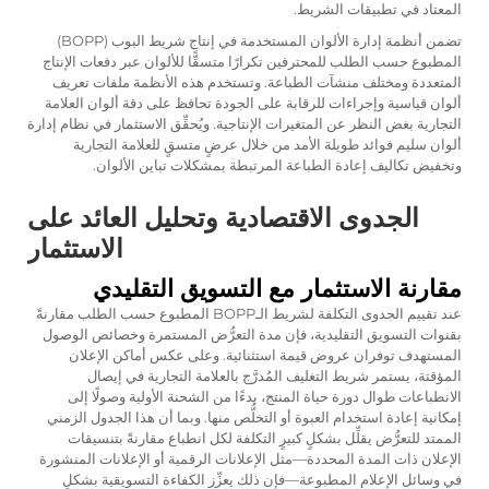
المعتاد في تطبيقات الشريط.
تضمن أنظمة إدارة الألوان المستخدمة في إنتاج شريط البوب (BOPP)
المطبوع حسب الطلب للمحترفين تكرارًا متسقًّا للألوان عبر دفعات الإنتاج
المتعددة ومختلف منشآت الطباعة. وتستخدم هذه الأنظمة ملفات تعريف
ألوان قياسية وإجراءات للرقابة على الجودة تحافظ على دقة ألوان العلامة
التجارية بغض النظر عن المتغيرات الإنتاجية. ويُحقِّق الاستثمار في نظام إدارة
ألوان سليم فوائد طويلة الأمد من خلال عرضٍ متسقٍ للعلامة التجارية
وتخفيض تكاليف إعادة الطباعة المرتبطة بمشكلات تباين الألوان.
الجدوى الاقتصادية وتحليل العائد على
الاستثمار
مقارنة الاستثمار مع التسويق التقليدي
عند تقييم الجدوى التكلفة لشريط الـBOPP المطبوع حسب الطلب مقارنةً
بقنوات التسويق التقليدية، فإن مدة التعرُّض المستمرة وخصائص الوصول
المستهدف توفران عروض قيمة استثنائية. وعلى عكس أماكن الإعلان
المؤقتة، يستمر شريط التغليف المُدرَّج بالعلامة التجارية في إيصال
الانطباعات طوال دورة حياة المنتج، بدءًا من الشحنة الأولية وصولًا إلى
إمكانية إعادة استخدام العبوة أو التخلُّص منها. وبما أن هذا الجدول الزمني
الممتد للتعرُّض يقلِّل بشكلٍ كبيرٍ التكلفة لكل انطباع مقارنةً بتنسيقات
الإعلان ذات المدة المحددة—مثل الإعلانات الرقمية أو الإعلانات المنشورة
في وسائل الإعلام المطبوعة—فإن ذلك يعزِّز الكفاءة التسويقية بشكلٍ