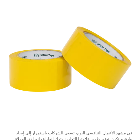
في مشهد الأعمال التنافسي اليوم، تسعى الشركات باستمرار إلى إيجاد
طرق مبتكرة لتعزيز ظهور علامتها التجارية وترك انطباعٍ دائمٍ لدى العملاء.