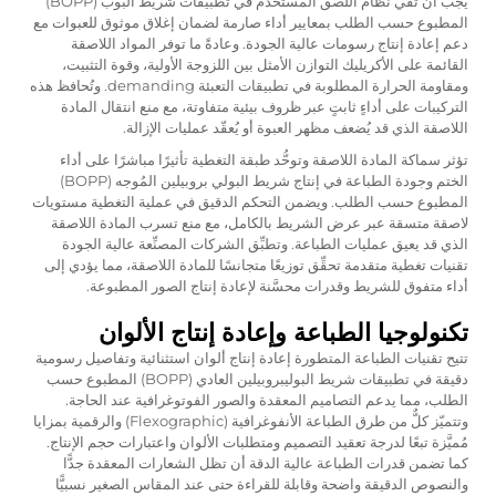
يجب أن تفي نظام اللصق المستخدم في تطبيقات شريط البوب (BOPP)
المطبوع حسب الطلب بمعايير أداء صارمة لضمان إغلاق موثوق للعبوات مع
دعم إعادة إنتاج رسومات عالية الجودة. وعادةً ما توفر المواد اللاصقة
القائمة على الأكريليك التوازن الأمثل بين اللزوجة الأولية، وقوة التثبيت،
ومقاومة الحرارة المطلوبة في تطبيقات التعبئة demanding. وتُحافظ هذه
التركيبات على أداءٍ ثابتٍ عبر ظروف بيئية متفاوتة، مع منع انتقال المادة
اللاصقة الذي قد يُضعف مظهر العبوة أو يُعقّد عمليات الإزالة.
تؤثر سماكة المادة اللاصقة وتوحُّد طبقة التغطية تأثيرًا مباشرًا على أداء
الختم وجودة الطباعة في إنتاج شريط البولي بروبيلين المُوجه (BOPP)
المطبوع حسب الطلب. ويضمن التحكم الدقيق في عملية التغطية مستويات
لاصقة متسقة عبر عرض الشريط بالكامل، مع منع تسرب المادة اللاصقة
الذي قد يعيق عمليات الطباعة. وتطبِّق الشركات المصنِّعة عالية الجودة
تقنيات تغطية متقدمة تحقِّق توزيعًا متجانسًا للمادة اللاصقة، مما يؤدي إلى
أداء متفوق للشريط وقدرات محسَّنة لإعادة إنتاج الصور المطبوعة.
تكنولوجيا الطباعة وإعادة إنتاج الألوان
تتيح تقنيات الطباعة المتطورة إعادة إنتاج ألوان استثنائية وتفاصيل رسومية
دقيقة في تطبيقات شريط البوليبروبيلين العادي (BOPP) المطبوع حسب
الطلب، مما يدعم التصاميم المعقدة والصور الفوتوغرافية عند الحاجة.
وتتميّز كلٌّ من طرق الطباعة الأنفوغرافية (Flexographic) والرقمية بمزايا
مُميَّزة تبعًا لدرجة تعقيد التصميم ومتطلبات الألوان واعتبارات حجم الإنتاج.
كما تضمن قدرات الطباعة عالية الدقة أن تظل الشعارات المعقدة جدًّا
والنصوص الدقيقة واضحة وقابلة للقراءة حتى عند المقاس الصغير نسبيًّا