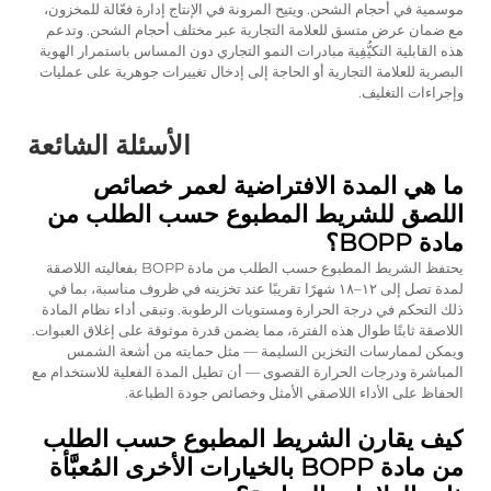
موسمية في أحجام الشحن. ويتيح المرونة في الإنتاج إدارة فعّالة للمخزون،
مع ضمان عرض متسق للعلامة التجارية عبر مختلف أحجام الشحن. وتدعم
هذه القابلية التكيُّفِية مبادرات النمو التجاري دون المساس باستمرار الهوية
البصرية للعلامة التجارية أو الحاجة إلى إدخال تغييرات جوهرية على عمليات
وإجراءات التغليف.
الأسئلة الشائعة
ما هي المدة الافتراضية لعمر خصائص
اللصق للشريط المطبوع حسب الطلب من
مادة BOPP؟
يحتفظ الشريط المطبوع حسب الطلب من مادة BOPP بفعاليته اللاصقة
لمدة تصل إلى ١٢–١٨ شهرًا تقريبًا عند تخزينه في ظروف مناسبة، بما في
ذلك التحكم في درجة الحرارة ومستويات الرطوبة. وتبقى أداء نظام المادة
اللاصقة ثابتًا طوال هذه الفترة، مما يضمن قدرة موثوقة على إغلاق العبوات.
ويمكن لممارسات التخزين السليمة — مثل حمايته من أشعة الشمس
المباشرة ودرجات الحرارة القصوى — أن تطيل المدة الفعلية للاستخدام مع
الحفاظ على الأداء اللاصقي الأمثل وخصائص جودة الطباعة.
كيف يقارن الشريط المطبوع حسب الطلب
من مادة BOPP بالخيارات الأخرى المُعبَّأة