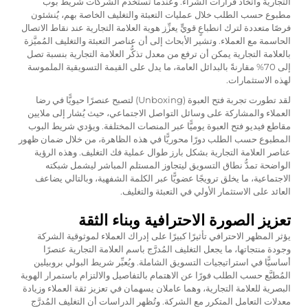
التجارية واتخاذ قرارات الشراء. وعندما تستخدم الشركات
شريط بوب
مطبوع حسب الطلب
خلال عمليات التعبئة والتغليف الخاصة بهم، يُنشئون
فرصًا متعددة لترك انطباعٍ قويٍّ يعزِّز هوية العلامة التجارية عند نقاط الاتصال
الحاسمة مع العملاء. وتشير الأبحاث إلى أن عناصر التعبئة والتغليف المُميَّزة
بالعلامة التجارية يمكن أن ترفع من معدل تذكُّر العلامة التجارية بنسبة تصل
إلى 70% مقارنةً بالبدائل العامة، ما يدل على القيمة التسويقية الملموسة
لهذه الاستثمارات.
لقد تطورت تجربة فتح العبوة (Unboxing) لتصبح عنصرًا حيويًّا في رضا
العملاء والمشاركة على وسائل التواصل الاجتماعي، حيث يُشار إلى ملايين
مقاطع فيديو فتح العبوة يوميًّا عبر المنصات المختلفة. ويؤدي شريط البوب
المطبوع حسب الطلب دورًا محوريًّا في هذه الظاهرة، من خلال ضمان ظهور
عناصر العلامة التجارية بشكل بارز طوال عملية فك التغليف. وهذه الرؤية
الواضحة تمدُّ نطاق التسويق ليتجاوز المستلم المباشر ليشمل شبكته
الاجتماعية، ما يخلق ترويجًا عضويًّا عبر الكلمة الشفهية، وبالتالي يضاعف
العائد على الاستثمار الأولي في التعبئة والتغليف.
تعزيز الصورة الاحترافية وبناء الثقة
يؤثر المظهر الاحترافي تأثيرًا كبيرًا على إدراك العملاء لموثوقية الشركة
وجودة منتجاتها، ما يجعل التغليف المُدرَّج باسم العلامة التجارية عنصرًا
أساسيًّا في استراتيجيات التسويق الشاملة. ويُعبِّر شريط البولي بروبيلين
المُطبَّع حسب الطلب فورًا عن الاهتمام بالتفاصيل والالتزام باستمرار الهوية
البصرية للعلامة التجارية، وهما عاملان يسهمان في تعزيز ثقة العملاء وزيادة
معدلات التعامل المتكرر مع الشركة. وتُظهر الدراسات أن التغليف المُدرَّج