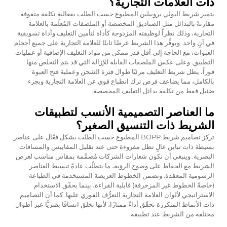
ذات العلامات التجارية؟
يتميز شريط البولي بروبيلين المطبوع حسب الطلب بفعالية تكلفة متفوقة
مقارنةً بالبدائل مثل الصناديق المخصصة أو الملصقات المُعلَّمة بالعلامة
التجارية، وذلك نظراً لوظيفته المزدوجة كأداة لتأمين التغليف وأداة تسويقية
في آنٍ واحد. ويوفِّر هذا الشريط عرضًا ثابتًا للعلامة التجارية على جميع أحجام
العبوات، مع الحاجة إلى أقل قدر ممكن من مواد التغليف الإضافية أو عمليات
التطبيق. وعلى عكس الملصقات القابلة للإزالة التي قد يتم التخلص منها
فوراً، يظل شريط التغليف مرئيًا طوال فترة الشحن وعملية فتح العبوة
بالكامل، مما يضاعف فرص ترك انطباع قوي عن العلامة التجارية وبجزء
ضئيل فقط من تكلفة بدائل التغليف المخصصة.
ما العناصر التصميمية الأنسب لتطبيقات
الشريط ذات التنسيق الصغير؟
تركز تصاميم شريط BOPP المطبوع حسب الطلب بشكل فعّال على عناصر
بسيطة ذات تباين عالٍ تظل مقروءة حتى عند تقليل المقاييس والمسافات
البصرية. وينبغي أن تكون شعارات الشركات مُصمَّمة بمقاس مناسب لعرض
الشريط مع الحفاظ على وضوح الرؤية، ما يتطلّب عادةً تبسيط العناصر
الرسومية المعقدة. وتضمن الخطوط العريضة المستخدمة في الطباعة
(خاصةً الخطوط غير المزخرفة) قابلية القراءة، بينما يحقّق الاستخدام
الاستراتيجي لألوان العلامة التجارية التعرُّف الفوري عليها. كما أن التصاميم
ذات الأنماط المتكررة تحقّق أداءً ممتازًا، لأنها تخلق اتساقًا بصريًّا عبر أطوال
مختلفة من الشريط عند تطبيقه.