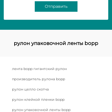
Отправить
рулон упаковочной ленты bopp
лента bopp гигантский рулон
производитель рулона bopp
рулон целло скотча
рулон клейкой пленки bopp
рулон упаковочной ленты bopp