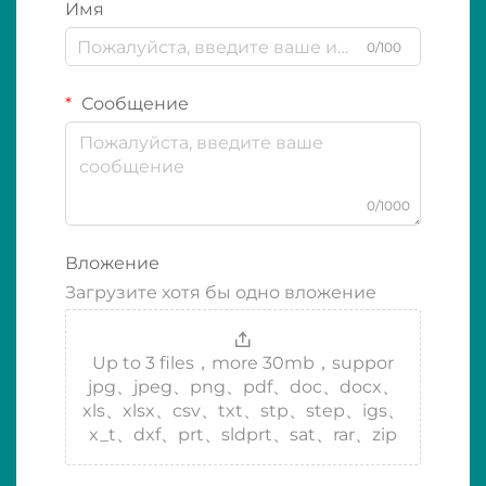
Имя
0/100
Сообщение
0/1000
Вложение
Загрузите хотя бы одно вложение
Up to 3 files，more 30mb，suppor
jpg、jpeg、png、pdf、doc、docx、
xls、xlsx、csv、txt、stp、step、igs、
x_t、dxf、prt、sldprt、sat、rar、zip