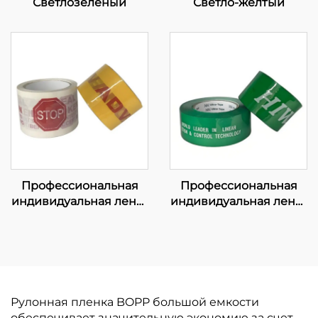
Светлозеленый
Светло-желтый
Профессиональная
Профессиональная
индивидуальная лента
индивидуальная лента
— комплексные OEM-
— комплексные
решения для
решения для OEM-
укрепления вашего
производства и
бренда
брендирования
упаковки
Рулонная пленка BOPP большой емкости
обеспечивает значительную экономию за счет