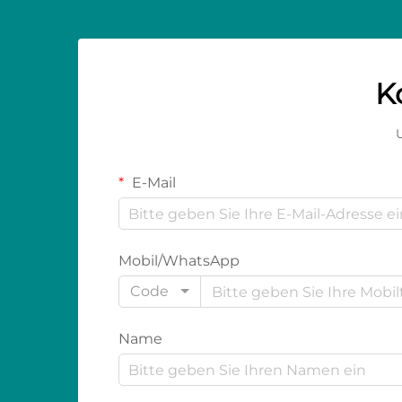
K
U
E-Mail
Mobil/WhatsApp
Code
Name