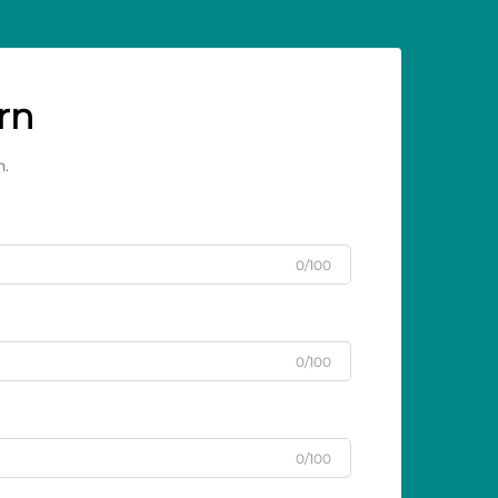
rn
n.
0/100
0/100
0/100