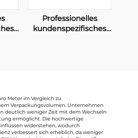
es
Professionelles
ches
kundenspezifisches
–
Klebeband –
EM-
Umfassende OEM-
r
Fertigung und
Marke
Markenverpackungslösunge
ro Meter im Vergleich zu
t hohem Verpackungsvolumen. Unternehmen
en deutlich weniger Zeit mit dem Wechseln
stung ermöglicht. Die hochwertige
einflüssen widerstehen, wodurch
enz verbessert sich erheblich, da weniger