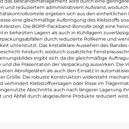
und das Bestandsmanagement wird durch eine geringere 
gen und reduziertem administrativem Aufwand, wodurch 
tätskontrollvorteile ergeben sich aus den einheitlichen
zesse eine gleichmäßige Aufbringung des Klebstoffs sow
hrleisten. Die BOPP-Packband-Bonrolle zeigt eine herv
n beheizten Lagern als auch in Kühllagern zuverlässi
packungsabfällen durch reduzierte Rollkerne und wenig
keit unterstützt. Das kristallklare Aussehen des Bande
ebeschicht hindurch, wodurch zusätzliche Fensterausschn
einungsbildes ergibt sich, da die gleichmäßige Auftrag
age und die Präsentation der Verpackung auswirken. Di
sten Abrollgeräten als auch den Einsatz in automatis
licher Größe. Die robuste Konstruktion widersteht mecha
verhindert Klebstoffversagen oder Risse im Trägermate
ass ungenutzte Abschnitte auch nach längerer Lagerung ih
t und Abfall durch abgelaufene Produkte reduziert wird.