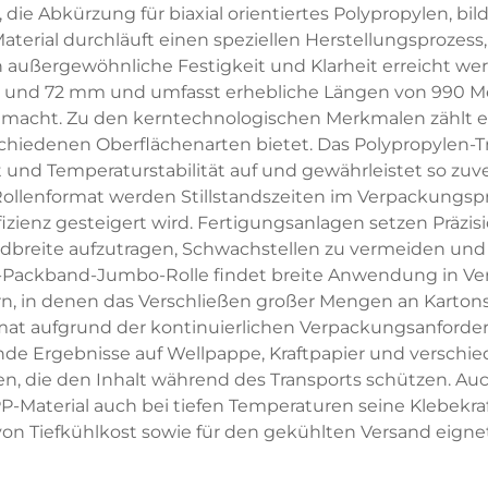
die Abkürzung für biaxial orientiertes Polypropylen, bi
aterial durchläuft einen speziellen Herstellungsprozes
h außergewöhnliche Festigkeit und Klarheit erreicht w
 und 72 mm und umfasst erhebliche Längen von 990 Meter
 macht. Zu den kerntechnologischen Merkmalen zählt e
schiedenen Oberflächenarten bietet. Das Polypropylen-T
 und Temperaturstabilität auf und gewährleistet so zuv
enformat werden Stillstandszeiten im Verpackungsproz
izienz gesteigert wird. Fertigungsanlagen setzen Präz
dbreite aufzutragen, Schwachstellen zu vermeiden und
P-Packband-Jumbo-Rolle findet breite Anwendung in Ver
ern, in denen das Verschließen großer Mengen an Kart
mat aufgrund der kontinuierlichen Verpackungsanforde
nde Ergebnisse auf Wellpappe, Kraftpapier und verschie
en, die den Inhalt während des Transports schützen.
-Material auch bei tiefen Temperaturen seine Klebekraf
von Tiefkühlkost sowie für den gekühlten Versand eignet