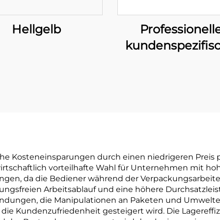
Hellgelb
Professionell
kundenspezifis
Klebeband 
Umfassende O
Lösungen zu
Stärkung Ihrer 
he Kosteneinsparungen durch einen niedrigeren Preis p
 wirtschaftlich vorteilhafte Wahl für Unternehmen mi
rungen, da die Bediener während der Verpackungsarbeit
ungsfreien Arbeitsablauf und eine höhere Durchsatzlei
rbindungen, die Manipulationen an Paketen und Umwelt
ie Kundenzufriedenheit gesteigert wird. Die Lagereffizi