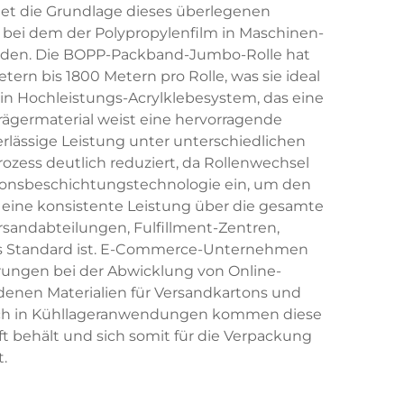
ldet die Grundlage dieses überlegenen
s, bei dem der Polypropylenfilm in Maschinen-
erden. Die BOPP-Packband-Jumbo-Rolle hat
n bis 1800 Metern pro Rolle, was sie ideal
in Hochleistungs-Acrylklebesystem, das eine
rägermaterial weist eine hervorragende
erlässige Leistung unter unterschiedlichen
ess deutlich reduziert, da Rollenwechsel
isionsbeschichtungstechnologie ein, um den
 eine konsistente Leistung über die gesamte
sandabteilungen, Fulfillment-Zentren,
ons Standard ist. E-Commerce-Unternehmen
rungen bei der Abwicklung von Online-
denen Materialien für Versandkartons und
 Auch in Kühllageranwendungen kommen diese
t behält und sich somit für die Verpackung
.