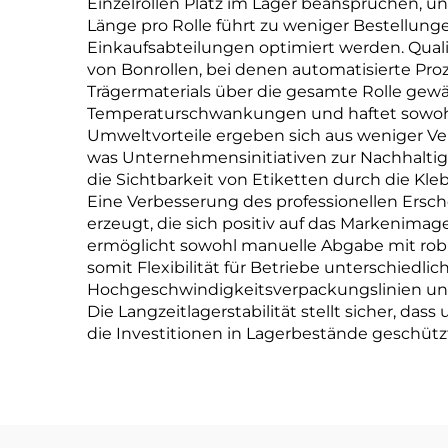
Einzelrollen Platz im Lager beanspruchen, 
Länge pro Rolle führt zu weniger Bestellun
Einkaufsabteilungen optimiert werden. Quali
von Bonrollen, bei denen automatisierte Pro
Trägermaterials über die gesamte Rolle gewä
Temperaturschwankungen und haftet sowohl i
Umweltvorteile ergeben sich aus weniger Ver
was Unternehmensinitiativen zur Nachhaltig
die Sichtbarkeit von Etiketten durch die Kl
Eine Verbesserung des professionellen Ersch
erzeugt, die sich positiv auf das Markenim
ermöglicht sowohl manuelle Abgabe mit robu
somit Flexibilität für Betriebe unterschied
Hochgeschwindigkeitsverpackungslinien und 
Die Langzeitlagerstabilität stellt sicher, d
die Investitionen in Lagerbestände geschütz