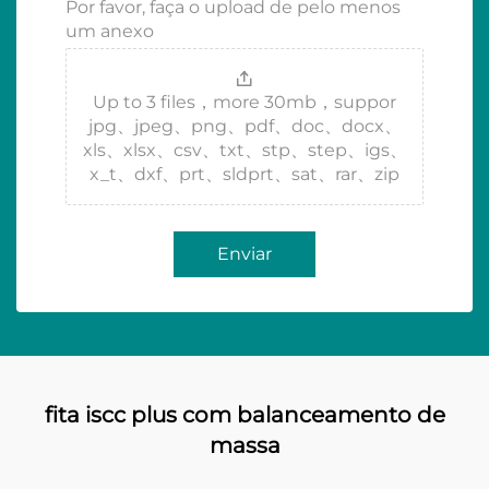
Por favor, faça o upload de pelo menos
um anexo
Up to 3 files，more 30mb，suppor
jpg、jpeg、png、pdf、doc、docx、
xls、xlsx、csv、txt、stp、step、igs、
x_t、dxf、prt、sldprt、sat、rar、zip
Enviar
fita iscc plus com balanceamento de
massa