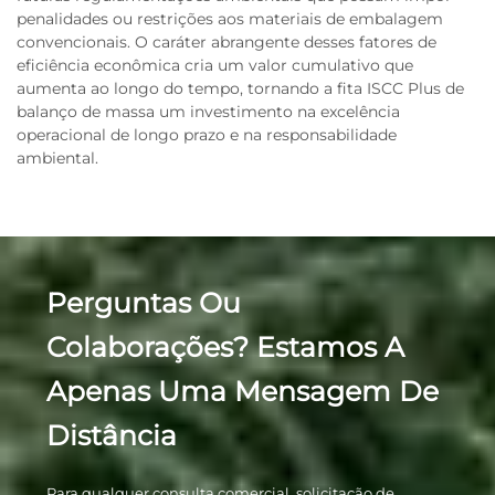
penalidades ou restrições aos materiais de embalagem
convencionais. O caráter abrangente desses fatores de
eficiência econômica cria um valor cumulativo que
aumenta ao longo do tempo, tornando a fita ISCC Plus de
balanço de massa um investimento na excelência
operacional de longo prazo e na responsabilidade
ambiental.
Perguntas Ou
Colaborações? Estamos A
Apenas Uma Mensagem De
Distância
Para qualquer consulta comercial, solicitação de