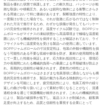
製品を優れた状態で保護します。この耐久性は、パッケージが粗
雑な取扱いや積載圧力、あるいは鋭利な物体による衝撃にさらさ
れる用途において特に価値があります。裂断強度の特性により、
一度裂けが生じた場合でも、それが急激に広がるのではなく制御
された方法で進行するため、わずかな損傷が発生してもパッケー
ジの完全性が維持されます。温度サイクル試験では、BOPPジャ
ムボロールがマイナスの凍結状態から高温環境まで極端な温度範
囲においても機械的特性を保持することが確認されており、ライ
フサイクル中に温度変化を受ける製品への使用に適しています。
BOPPジャムボロールの寸法安定性は、包装の外観や機能性を損
なう可能性のある不要な収縮や膨張を防ぎ、素材の使用期間を通
じて一貫した性能を保証します。応力割れ抵抗性により、環境応
力や長期間にわたる機械的負荷への暴露による早期破壊が防止さ
れ、長期的な信頼性が確保されます。柔軟性の特性により、
BOPPジャムボロールはさまざまな包装形状に適合しながらも構
造的完全性を維持でき、製品の魅力を高める独創的なパッケージ
デザインを可能にします。疲労抵抗性により、包装工程中の繰り
返しの曲げや取り扱いによって素材が弱くなることがなく、流通
過程全体を通じて保護機能が維持されます。これらの機械的利点
により、製品の破損率が低下し、返品コストが削減され、顧客満
足度が向上するため、品質と信頼性を重視する企業にとって