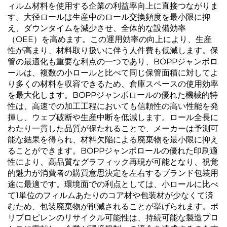
ィルム材料を使用する企業の利益率向上に直接つながりま
す。大径ロールは生産中のロール交換頻度を最小限に抑
え、ダウンタイムを減少させ、全体的な設備効率
（OEE）を高めます。この運用効率の向上により、生産
性が高まり、材料取り扱いに伴う人件費も低減します。保
管の最適化も重要な利点の一つであり、BOPPジャンボロ
ールは、複数の小ロールと比べて同じ保管面積に対してよ
り多くの材料を収容できるため、倉庫スペースの使用効率
を最大化します。BOPPジャンボロールの優れた機械的特
性は、高速での加工工程においても信頼性の高い性能を発
揮し、ウェブ破断や生産中断を低減します。ロール全長に
わたり一貫した品質が保たれることで、メーカーは予測可
能な結果を得られ、材料欠陥による廃棄物を最小限に抑え
ることができます。BOPPジャンボロールの優れた印刷適
性により、高品質なグラフィック再現が可能となり、視覚
的魅力が消費者の購買意思決定を左右するブランド包装用
途に最適です。環境面での利点としては、小ロールに比べ
て1単位のフィルムあたりのコア材や包装材が少なくて済
むため、包装廃棄物が削減されることが挙げられます。ポ
リプロピレンのリサイクル可能性は、持続可能な製造プロ