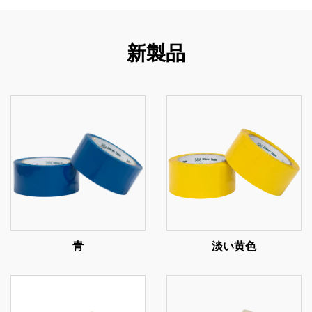
新製品
青
淡い黄色