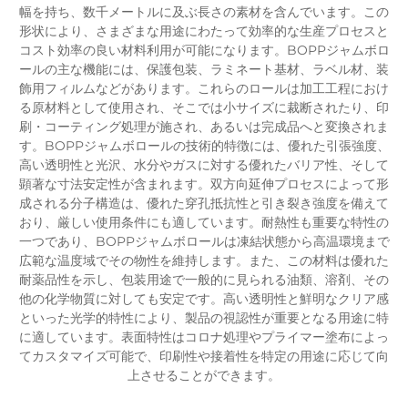
幅を持ち、数千メートルに及ぶ長さの素材を含んでいます。この
形状により、さまざまな用途にわたって効率的な生産プロセスと
コスト効率の良い材料利用が可能になります。BOPPジャムボロ
ールの主な機能には、保護包装、ラミネート基材、ラベル材、装
飾用フィルムなどがあります。これらのロールは加工工程におけ
る原材料として使用され、そこでは小サイズに裁断されたり、印
刷・コーティング処理が施され、あるいは完成品へと変換されま
す。BOPPジャムボロールの技術的特徴には、優れた引張強度、
高い透明性と光沢、水分やガスに対する優れたバリア性、そして
顕著な寸法安定性が含まれます。双方向延伸プロセスによって形
成される分子構造は、優れた穿孔抵抗性と引き裂き強度を備えて
おり、厳しい使用条件にも適しています。耐熱性も重要な特性の
一つであり、BOPPジャムボロールは凍結状態から高温環境まで
広範な温度域でその物性を維持します。また、この材料は優れた
耐薬品性を示し、包装用途で一般的に見られる油類、溶剤、その
他の化学物質に対しても安定です。高い透明性と鮮明なクリア感
といった光学的特性により、製品の視認性が重要となる用途に特
に適しています。表面特性はコロナ処理やプライマー塗布によっ
てカスタマイズ可能で、印刷性や接着性を特定の用途に応じて向
上させることができます。