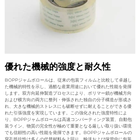
優れた機械的強度と耐久性
BOPPジャムボロールは、従来の包装フィルムと比較して卓越し
た機械的特性を示し、過酷な産業用途において優れた性能を発揮
します。双方向延伸製造プロセスにより、ポリマー鎖が機械方向
および横方向の両方に整列・伸張された独自の分子構造が形成さ
れ、大きな機械的ストレスにも破断せずに耐えることができる優
れた引張強度を実現しています。この強化された強度特性によ
り、BOPPジャムボロールは高速コンバーティング装置、自動包
装ライン、物質の完全性が極めて重要となる厳しい取り扱い環境
でも信頼性の高い性能を発揮できます。BOPPジャムボロールの
穿孔抵抗性は多くの代替材料を上回り、輸送および保管中に包装