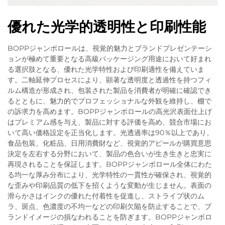
優れた光学的透明性と印刷性能
BOPPジャンボロールは、視覚的魅力とブランドプレゼンテーシ
ョンが極めて重要となる高級パッケージング用途において好まれ
る選択肢となる、優れた光学特性および印刷適性を備えていま
す。二軸延伸プロセスにより、顕著な透明度と透過性を持つフィ
ルム構造が形成され、包装された製品を消費者が明確に確認でき
るとともに、魅力的でプロフェッショナルな外観を維持し、棚で
の訴求力を高めます。BOPPジャンボロールの高光沢表面仕上げ
はプレミアム感を与え、製品に対する評価を高め、競合市場にお
いて高い価格設定を正当化します。光透過率は90％以上であり、
食品包装、化粧品、日用消費財など、視覚的アピールが購買意思
決定を左右する分野において、製品の色合いが生き生きと忠実に
再現されることを保証します。BOPPジャンボロール全体にわた
る均一な厚み分布により、光学特性の一貫性が確保され、視覚的
な歪みや印刷品質の低下を招くような変動が生じません。表面の
滑らかさはインクの優れた付着性を促進し、ストライプ状のム
ラ、斑点、色濃度の不均一などの印刷欠陥を防止することで、ブ
ランドイメージの損なわれることを防ぎます。BOPPジャンボロ