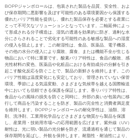
BOPPジャンボロールは、包装された製品を品質、安全性、およ
び保存期間に悪影響を及ぼす可能性のある環境要因から保護する
優れたバリア性能を提供し、優れた製品保存を必要とする産業に
とって不可欠なソリューションとなっています。二軸延伸によっ
て形成される分子構造は、湿気の透過を効果的に防ぎ、過剰な水
分にさらされることで劣化する可能性のある敏感な製品への湿度
の侵入を阻止します。この耐湿性は、食品、医薬品、電子機器、
その他の水分の侵入により腐敗、腐食、または機能不全が生じる
物品において特に重要です。酸素バリア特性は、食品の酸敗、感
光性材料の変色、医薬品や化粧品における有効成分の分解を引き
起こす酸化反応を防ぐことで、製品の新鮮さを維持します。この
バリア性能は温度変化にも安定しており、管理されていない保管
環境、季節による気温変動、さまざまな気候帯を越える国際輸送
中においても信頼できる保護を保証します。香りバリア特性は、
食品からの風味の損失を防ぐと同時に、外部の臭いが包装内に移
行して商品を汚染することを防ぎ、製品の完全性と消費者満足度
を維持します。BOPPジャンボロールの耐化学性は、油類、溶
剤、洗浄剤、工業用化学品などさまざまな物質から製品を保護
し、産業用・技術用市場への応用範囲を広げます。紫外線（UV）
耐性は、光に弱い製品の光分解を防ぎ、流通過程を通じて製品の
保存期間を延ばし、外観を保持します。耐脂性・耐油性により、