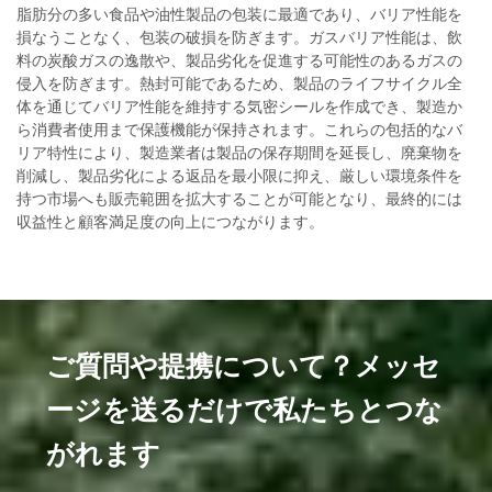
脂肪分の多い食品や油性製品の包装に最適であり、バリア性能を
損なうことなく、包装の破損を防ぎます。ガスバリア性能は、飲
料の炭酸ガスの逸散や、製品劣化を促進する可能性のあるガスの
侵入を防ぎます。熱封可能であるため、製品のライフサイクル全
体を通じてバリア性能を維持する気密シールを作成でき、製造か
ら消費者使用まで保護機能が保持されます。これらの包括的なバ
リア特性により、製造業者は製品の保存期間を延長し、廃棄物を
削減し、製品劣化による返品を最小限に抑え、厳しい環境条件を
持つ市場へも販売範囲を拡大することが可能となり、最終的には
収益性と顧客満足度の向上につながります。
ご質問や提携について？メッセ
ージを送るだけで私たちとつな
がれます