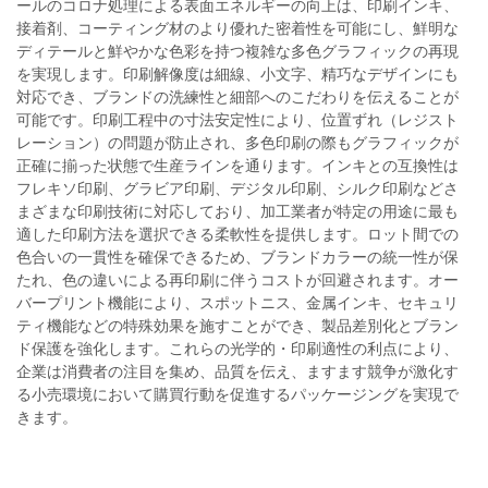
ールのコロナ処理による表面エネルギーの向上は、印刷インキ、
接着剤、コーティング材のより優れた密着性を可能にし、鮮明な
ディテールと鮮やかな色彩を持つ複雑な多色グラフィックの再現
を実現します。印刷解像度は細線、小文字、精巧なデザインにも
対応でき、ブランドの洗練性と細部へのこだわりを伝えることが
可能です。印刷工程中の寸法安定性により、位置ずれ（レジスト
レーション）の問題が防止され、多色印刷の際もグラフィックが
正確に揃った状態で生産ラインを通ります。インキとの互換性は
フレキソ印刷、グラビア印刷、デジタル印刷、シルク印刷などさ
まざまな印刷技術に対応しており、加工業者が特定の用途に最も
適した印刷方法を選択できる柔軟性を提供します。ロット間での
色合いの一貫性を確保できるため、ブランドカラーの統一性が保
たれ、色の違いによる再印刷に伴うコストが回避されます。オー
バープリント機能により、スポットニス、金属インキ、セキュリ
ティ機能などの特殊効果を施すことができ、製品差別化とブラン
ド保護を強化します。これらの光学的・印刷適性の利点により、
企業は消費者の注目を集め、品質を伝え、ますます競争が激化す
る小売環境において購買行動を促進するパッケージングを実現で
きます。