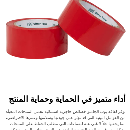
أداء متميز في الحماية وحماية المنتج
توفر لفافة بوب الجامبو خصائص حاجزية استثنائية تحمي المنتجات المعبأة
من العوامل البيئية التي قد تؤثر على جودتها وسلامتها وعمرها الافتراضي،
مما يجعلها حلاً لا غنى عنه للصناعات التي تتطلب الحفاظ على المنتجات
بشكل متفوق. إن البنية الجزيئية الناتجة عن التوجيه ثنائي المحور تشكل