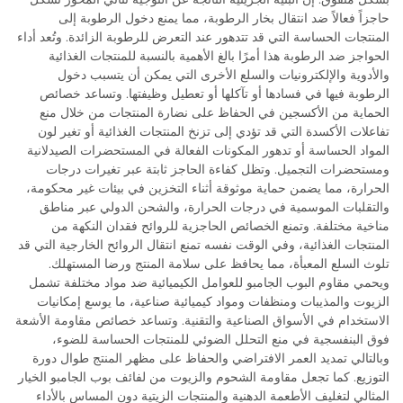
حاجزاً فعالاً ضد انتقال بخار الرطوبة، مما يمنع دخول الرطوبة إلى
المنتجات الحساسة التي قد تتدهور عند التعرض للرطوبة الزائدة. وتُعد أداء
الحواجز ضد الرطوبة هذا أمرًا بالغ الأهمية بالنسبة للمنتجات الغذائية
والأدوية والإلكترونيات والسلع الأخرى التي يمكن أن يتسبب دخول
الرطوبة فيها في فسادها أو تآكلها أو تعطيل وظيفتها. وتساعد خصائص
الحماية من الأكسجين في الحفاظ على نضارة المنتجات من خلال منع
تفاعلات الأكسدة التي قد تؤدي إلى تزنخ المنتجات الغذائية أو تغير لون
المواد الحساسة أو تدهور المكونات الفعالة في المستحضرات الصيدلانية
ومستحضرات التجميل. وتظل كفاءة الحاجز ثابتة عبر تغيرات درجات
الحرارة، مما يضمن حماية موثوقة أثناء التخزين في بيئات غير محكومة،
والتقلبات الموسمية في درجات الحرارة، والشحن الدولي عبر مناطق
مناخية مختلفة. وتمنع الخصائص الحاجزية للروائح فقدان النكهة من
المنتجات الغذائية، وفي الوقت نفسه تمنع انتقال الروائح الخارجية التي قد
تلوث السلع المعبأة، مما يحافظ على سلامة المنتج ورضا المستهلك.
ويحمي مقاوم البوب الجامبو للعوامل الكيميائية ضد مواد مختلفة تشمل
الزيوت والمذيبات ومنظفات ومواد كيميائية صناعية، ما يوسع إمكانيات
الاستخدام في الأسواق الصناعية والتقنية. وتساعد خصائص مقاومة الأشعة
فوق البنفسجية في منع التحلل الضوئي للمنتجات الحساسة للضوء،
وبالتالي تمديد العمر الافتراضي والحفاظ على مظهر المنتج طوال دورة
التوزيع. كما تجعل مقاومة الشحوم والزيوت من لفائف بوب الجامبو الخيار
المثالي لتغليف الأطعمة الدهنية والمنتجات الزيتية دون المساس بالأداء