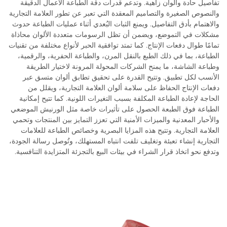
تفاصيل حادة وألوان زاهية. وتدعم قدرات دقة الطباعة الأعمال الدقيقة
والنصوص الصغيرة والتصاميم المعقدة التي تعبر عن تطور العلامة التجارية
والاهتمام بأدق التفاصيل. ويمنع الثبات البُعدي أثناء عمليات الطباعة حدوث
مشكلات في التموضع، ويضمن أن تظل الرسومات متعددة الألوان محاذاة
تمامًا طوال دفعات الإنتاج. كما تمتد توافقية الحبر لأنواع مختلفة من تقنيات
الطباعة، بما في ذلك الطبع بالنقل المرن، والطباعة الحفرية، والرقمية،
وطباعة الشاشة، ما يمنح الشركات المحولة المرونة لاختيار الطريقة
الأنسب لكل تطبيق. وتتيح القدرة على تحقيق تطابق ألوان متسق عبر
دفعات الإنتاج الحفاظ على سلامة ألوان العلامة التجارية، ويقلل من
الحاجة لإعادة الطباعة المكلفة بسبب التغيرات اللونية. كما تتيح إمكانية
الطباعة فوق الطبعة الحصول على تأثيرات خاصة مثل الورنيش الموضعي
والأحبار المعدنية والميزات الأمنية التي تعزز التمايز بين المنتجات وتحمي
العلامة التجارية. وتتيح هذه المزايا البصرية وخصائص الطباعة للعلامات
التجارية إنشاء تعبئة وتغليف تلفت انتباه المستهلك، وتُوصل رسالة الجودة،
وتدفع نحو اتخاذ قرار الشراء في بيئات البيع بالتجزئة المتزايدة التنافسية.