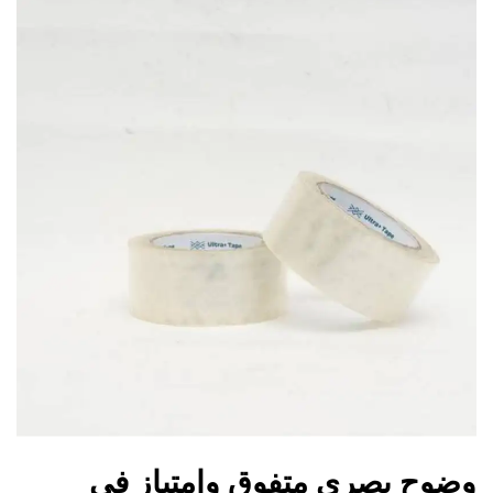
وضوح بصري متفوق وامتياز في