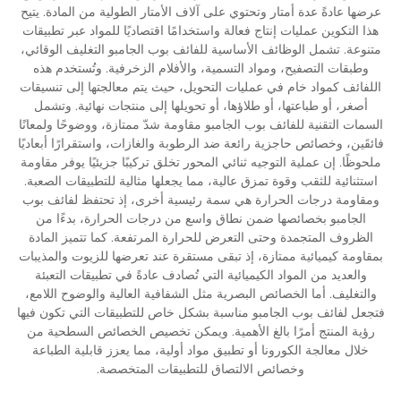
عرضها عادةً عدة أمتار وتحتوي على آلاف الأمتار الطولية من المادة. يتيح
هذا التكوين عمليات إنتاج فعالة واستخدامًا اقتصاديًا للمواد عبر تطبيقات
متنوعة. تشمل الوظائف الأساسية للفائف بوب الجامبو التغليف الوقائي،
وطبقات التصفيح، ومواد التسمية، والأفلام الزخرفية. وتُستخدم هذه
اللفائف كمواد خام في عمليات التحويل، حيث يتم معالجتها إلى تنسيقات
أصغر، أو طباعتها، أو طلاؤها، أو تحويلها إلى منتجات نهائية. وتشمل
السمات التقنية للفائف بوب الجامبو مقاومة شدّ ممتازة، ووضوحًا ولمعانًا
فائقَين، وخصائص حاجزية رائعة ضد الرطوبة والغازات، واستقرارًا أبعاديًا
ملحوظًا. إن عملية التوجيه ثنائي المحور تخلق تركيبًا جزيئيًا يوفر مقاومة
استثنائية للثقب وقوة تمزق عالية، مما يجعلها مثالية للتطبيقات الصعبة.
ومقاومة درجات الحرارة هي سمة رئيسية أخرى، إذ تحتفظ لفائف بوب
الجامبو بخصائصها ضمن نطاق واسع من درجات الحرارة، بدءًا من
الظروف المتجمدة وحتى التعرض للحرارة المرتفعة. كما تتميز المادة
بمقاومة كيميائية ممتازة، إذ تبقى مستقرة عند تعرضها للزيوت والمذيبات
والعديد من المواد الكيميائية التي تُصادف عادةً في تطبيقات التعبئة
والتغليف. أما الخصائص البصرية مثل الشفافية العالية والوضوح اللامع،
فتجعل لفائف بوب الجامبو مناسبة بشكل خاص للتطبيقات التي تكون فيها
رؤية المنتج أمرًا بالغ الأهمية. ويمكن تخصيص الخصائص السطحية من
خلال معالجة الكورونا أو تطبيق مواد أولية، مما يعزز قابلية الطباعة
وخصائص الالتصاق للتطبيقات المتخصصة.