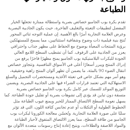
الطباعة
تقدم بكرة بوب الجامبو خصائص بصرية واستطالة ممتازة تجعلها الخيار
المفضل لتطبيقات التعبئة والتغليف الفاخرة، حيث يكون الجاذبية البصرية
وعرض العلامة التجارية أمرًا بالغ الأهمية. إن عملية التوجه ثنائي المحور
تُنتج بنية فيلمية ذات وضوح وشفافية استثنائيين، مما يسمح للمستهلكين
برؤية المنتجات المعبأة بوضوح مع الحفاظ على مظهر جذاب واحترافي
يعزز من الجاذبية على الرفوف. كما أن تشطيب السطح اللامع العالي
الجودة للبكرات البلاستيكية بوب الجامبو يمنح مظهرًا فاخرًا يرفع من
إدراك المنتج ويبرر أسعارًا أعلى في الأسواق التنافسية. وتتجاوز خصائص
انتقال الضوء 90 بالمئة، ما يضمن أن تظهر ألوان المنتج زاهية وحقيقية،
وهو أمر مهم بشكل خاص في تعبئة الأغذية ومستحضرات التجميل والسلع
الاستهلاكية التي تعتمد قرارات الشراء فيها على الجاذبية البصرية. ويضمن
التوزيع الموحّد للسمك عبر كامل بكرة بوب الجامبو خصائص بصرية
متسقة دون تباين قد يؤدي إلى تشوهات بصرية أو تقليل جودة الطباعة. كما
يسهل نعومة السطح الالتصاق الممتاز للحبر ويمنع عيوب الطباعة مثل
الخطوط الطولية أو التكتلات أو عدم تجانس كثافة اللون، التي قد تؤثر
سلبًا على صورة العلامة التجارية. وتُحسّن معالجة الكورونا لبكرات بوب
الجامبو من طاقة السطح، مما يعزز الالتصاق المتفوق لأحبار الطباعة
والمواد اللاصقة والطلاءات، ويتيح إعادة إنتاج رسومات متعددة الألوان مع