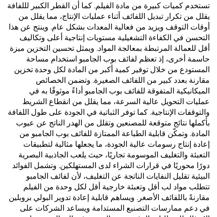
تستخدم كميات كبيرة من مادة الفيلم. كما أن القطر الكبير لللفافة
يقلل من تكرار تبديل اللفائف أثناء عمليات الإنتاج، مما يقلل من
أوقات التوقف ويزيد من فعالية المعدات بشكل عام. وينتج عن هذا
التحسن في الكفاءة التشغيلية مستويات إنتاجية أعلى وتكاليف
أقل للعمالة المرتبطة بمعالجة المواد. ويمثل تحسين التخزين ميزة
حاسمة أخرى، إذ تعظم لفائف بوب الجامبو استخدام مساحة
المستودع من خلال توفير كمية أكبر من المادة لكل وحدة تخزين
مقارنة بعدد كبير من اللفائف الصغيرة. وتضمن الخصائص
الميكانيكية المتفوقة للفائف بوب الجامبو أداءً موثوقًا به في
عمليات التحويل عالية السرعة، مما يقلل من انقطاع الشريط
والتوقفات الإنتاجية. كما توفر الثباتية في الجودة على طول اللفافة
بأكملها نتائج متوقعة للمصنعين وتقلل من الهدر الناتج عن عيوب
المادة. وتمكّن قابلية الطباعة الممتازة للفائف بوب الجامبو من
إعادة إنتاج رسومات عالية الجودة، ما يجعلها مثالية لتطبيقات
التعبئة والتغليف الموسومة تجاريًا، حيث يلعب الجاذبية البصرية
دورًا محوريًا في قرارات الشراء لدى المستهلكين. وتشمل الفوائد
البيئية تقليل النفايات الناتجة عن التغليف، لأن لفائف الجامبو
تتطلب مواد لب أقل وتعبئة خارجية أقل لكل وحدة من الفيلم
مقارنةً باللفائف الأصغر. ويساهم قابلية إعادة تدوير البولي بروبلين
في دعم ممارسات التصنيع المستدامة ويساعد الشركات على