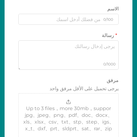
الاسم
0/100
رسالة
0/1000
مرفق
يرجى تحميل على الأقل مرفق واحد
Up to 3 files，more 30mb，suppor
jpg、jpeg、png、pdf、doc、docx、
xls、xlsx、csv、txt、stp、step、igs、
x_t、dxf、prt、sldprt、sat、rar、zip