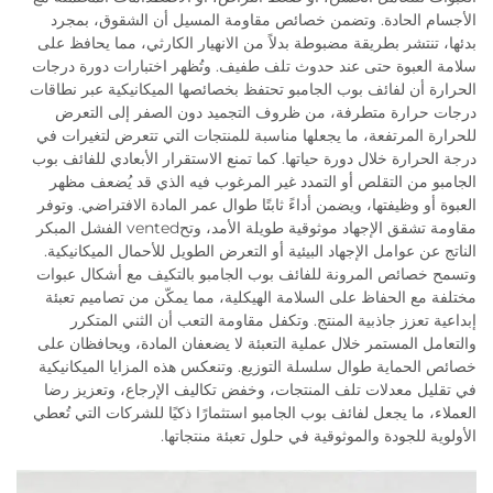
الأجسام الحادة. وتضمن خصائص مقاومة المسيل أن الشقوق، بمجرد
بدئها، تنتشر بطريقة مضبوطة بدلاً من الانهيار الكارثي، مما يحافظ على
سلامة العبوة حتى عند حدوث تلف طفيف. وتُظهر اختبارات دورة درجات
الحرارة أن لفائف بوب الجامبو تحتفظ بخصائصها الميكانيكية عبر نطاقات
درجات حرارة متطرفة، من ظروف التجميد دون الصفر إلى التعرض
للحرارة المرتفعة، ما يجعلها مناسبة للمنتجات التي تتعرض لتغيرات في
درجة الحرارة خلال دورة حياتها. كما تمنع الاستقرار الأبعادي للفائف بوب
الجامبو من التقلص أو التمدد غير المرغوب فيه الذي قد يُضعف مظهر
العبوة أو وظيفتها، ويضمن أداءً ثابتًا طوال عمر المادة الافتراضي. وتوفر
مقاومة تشقق الإجهاد موثوقية طويلة الأمد، وتحvented الفشل المبكر
الناتج عن عوامل الإجهاد البيئية أو التعرض الطويل للأحمال الميكانيكية.
وتسمح خصائص المرونة للفائف بوب الجامبو بالتكيف مع أشكال عبوات
مختلفة مع الحفاظ على السلامة الهيكلية، مما يمكّن من تصاميم تعبئة
إبداعية تعزز جاذبية المنتج. وتكفل مقاومة التعب أن الثني المتكرر
والتعامل المستمر خلال عملية التعبئة لا يضعفان المادة، ويحافظان على
خصائص الحماية طوال سلسلة التوزيع. وتنعكس هذه المزايا الميكانيكية
في تقليل معدلات تلف المنتجات، وخفض تكاليف الإرجاع، وتعزيز رضا
العملاء، ما يجعل لفائف بوب الجامبو استثمارًا ذكيًا للشركات التي تُعطي
الأولوية للجودة والموثوقية في حلول تعبئة منتجاتها.