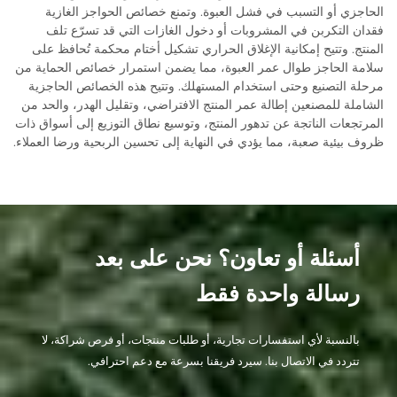
الحاجزي أو التسبب في فشل العبوة. وتمنع خصائص الحواجز الغازية
فقدان التكربن في المشروبات أو دخول الغازات التي قد تسرّع تلف
المنتج. وتتيح إمكانية الإغلاق الحراري تشكيل أختام محكمة تُحافظ على
سلامة الحاجز طوال عمر العبوة، مما يضمن استمرار خصائص الحماية من
مرحلة التصنيع وحتى استخدام المستهلك. وتتيح هذه الخصائص الحاجزية
الشاملة للمصنعين إطالة عمر المنتج الافتراضي، وتقليل الهدر، والحد من
المرتجعات الناتجة عن تدهور المنتج، وتوسيع نطاق التوزيع إلى أسواق ذات
ظروف بيئية صعبة، مما يؤدي في النهاية إلى تحسين الربحية ورضا العملاء.
أسئلة أو تعاون؟ نحن على بعد
رسالة واحدة فقط
بالنسبة لأي استفسارات تجارية، أو طلبات منتجات، أو فرص شراكة، لا
تتردد في الاتصال بنا. سيرد فريقنا بسرعة مع دعم احترافي.