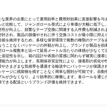
ざまな業界の企業にとって運用効率と費用対効果に直接影響を与
ルと比較して、ジャンボロール形式により単価が大幅に低下し
産性が向上し、頻繁なテープ交換に関連する人件費も削減され
密封され、製品の損傷やそれに伴う交換コストが最小限に抑え
性能を維持するため、多様な保管環境で複数の種類のテープを必
なうことなくパッケージの外観が向上し、ブランドが製品を効
型ロール複数本と比べて延長メートル当たりの体積が少なくて
た追従性を示し、箱の設計や表面の質感に関わらず確実に接着
理能力が向上します。長期保存安定性により、接着剤の劣化や
管やさまざまな気候帯を通過する輸送中にパッケージが保護さ
ッケージに残留物を残すことなく簡単な開封が可能です。自動
ブルが少なくなり、より効率的に稼働します。各ロールを通じ
頼できる配送というブランド評価を維持できます。