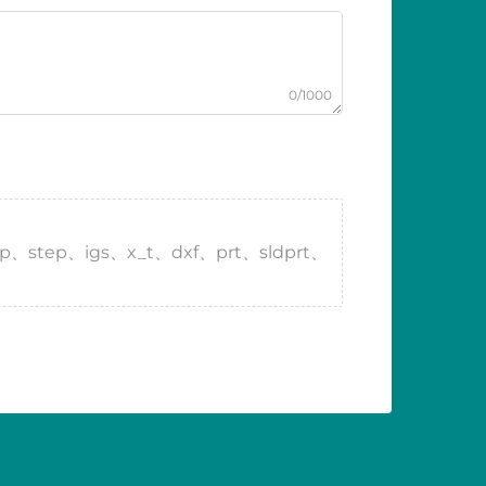
0/1000
tp、step、igs、x_t、dxf、prt、sldprt、