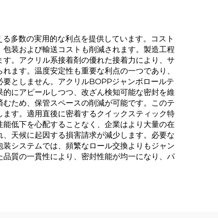
える多数の実用的な利点を提供しています。コスト
、包装および輸送コストも削減されます。製造工程
ます。アクリル系接着剤の優れた接着力により、サ
られます。温度安定性も重要な利点の一つであり、
要としません。アクリルBOPPジャンボロールテ
果的にアピールしつつ、改ざん検知可能な密封を維
済むため、保管スペースの削減が可能です。このテ
します。適用直後に密着するクイックスティック特
性能低下を心配することなく、企業はより大量の在
れ、天候に起因する損害請求が減少します。必要な
包装システムでは、頻繁なロール交換よりもジャン
た品質の一貫性により、密封性能が均一になり、パ