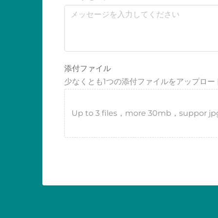
添付ファイル
少なくとも1つの添付ファイルをアップロー
Up to 3 files，more 30mb，suppor