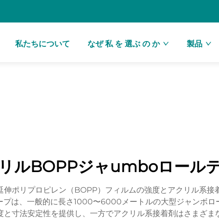
私たちについて
なぜ 私 を 選ぶ の か
製品
リルBOPPジャumboロール
延伸ポリプロピレン（BOPP）フィルムの強度とアクリル系
プは、一般的に長さ1000〜6000メートルの大型ジャンボ
強度と寸法安定性を提供し、一方でアクリル系接着剤はさまざま