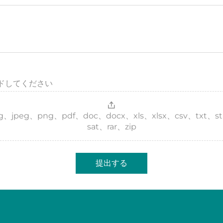
ドしてください
 jpg、jpeg、png、pdf、doc、docx、xls、xlsx、csv、txt、s
sat、rar、zip
提出する