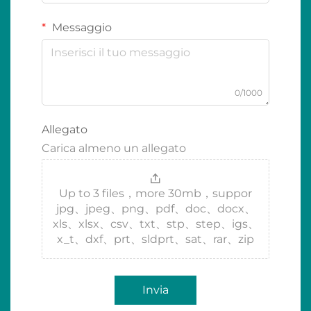
Messaggio
0/1000
Allegato
Carica almeno un allegato
Up to 3 files，more 30mb，suppor
jpg、jpeg、png、pdf、doc、docx、
xls、xlsx、csv、txt、stp、step、igs、
x_t、dxf、prt、sldprt、sat、rar、zip
Invia