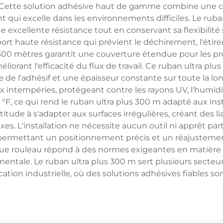
s. Cette solution adhésive haut de gamme combine une 
t qui excelle dans les environnements difficiles. Le rub
e excellente résistance tout en conservant sa flexibilit
t haute résistance qui prévient le déchirement, l'éti
00 mètres garantit une couverture étendue pour les proj
rant l'efficacité du flux de travail. Ce ruban ultra plus
e de l'adhésif et une épaisseur constante sur toute la l
 intempéries, protégeant contre les rayons UV, l'humidit
 °F, ce qui rend le ruban ultra plus 300 m adapté aux ins
ude à s'adapter aux surfaces irrégulières, créant des li
 L'installation ne nécessite aucun outil ni apprêt parti
r, permettant un positionnement précis et un réajusteme
ue rouleau répond à des normes exigeantes en matière de
entale. Le ruban ultra plus 300 m sert plusieurs secteur
brication industrielle, où des solutions adhésives fiables s