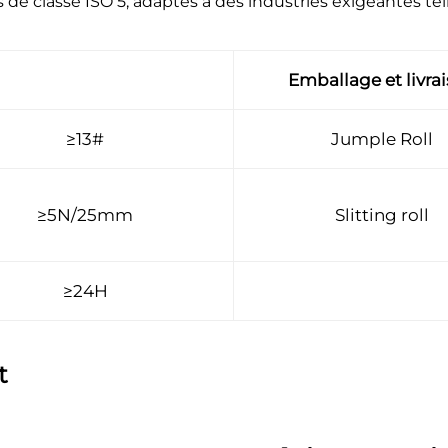
es de classe ISO 5, adaptés à des industries exigeantes t
Emballage et livra
≥13#
Jumple Roll
≥5N/25mm
Slitting roll
≥24H
t