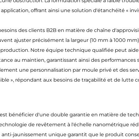
cune obstruction. La formulation spéciale à faible troubl
pplication, offrant ainsi une solution d'étanchéité « inv
esoins des clients B2B en matière de chaîne d'approvi
uvent ajuster précisément la largeur (10 mm à 1000 mm), 
roduction. Notre équipe technique qualifiée peut aider 
résistance au maintien, garantissant ainsi des performance
ement une personnalisation par moule privé et des serv
ble », répondant aux besoins de traçabilité et de lutte 
c'est bénéficier d'une double garantie en matière de tech
technologie de revêtement à l'échelle nanométrique rédui
ation anti-jaunissement unique garantit que le produit co