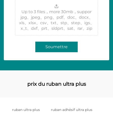
Up to 3 files，more 30mb，suppor
jpg、jpeg、png、pdf、doc、docx、
xls、xlsx、csv、txt、stp、step、igs、
x_t、dxf、prt、sldprt、sat、rar、zip
Soumettre
prix du ruban ultra plus
ruban ultra plus
ruban adhésif ultra plus