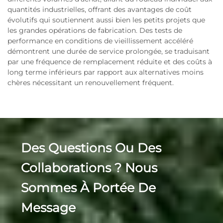
quantités industrielles, offrant des avantages de coût
évolutifs qui soutiennent aussi bien les petits projets que
les grandes opérations de fabrication. Des tests de
performance en conditions de vieillissement accéléré
démontrent une durée de service prolongée, se traduisant
par une fréquence de remplacement réduite et des coûts à
long terme inférieurs par rapport aux alternatives moins
chères nécessitant un renouvellement fréquent.
Des Questions Ou Des
Collaborations ? Nous
Sommes À Portée De
Message