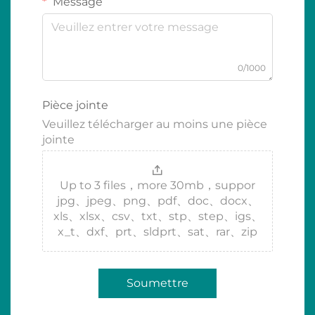
Message
0/1000
Pièce jointe
Veuillez télécharger au moins une pièce
jointe
Up to 3 files，more 30mb，suppor
jpg、jpeg、png、pdf、doc、docx、
xls、xlsx、csv、txt、stp、step、igs、
x_t、dxf、prt、sldprt、sat、rar、zip
Soumettre