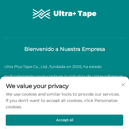
Bienvenido a Nuestra Empresa
Ultra Plus Tape Co., Ltd., fundada en 2005, ha estado
profundamente involucrada en la industria de cintas adhesivas
BOPP durante casi dos décadas, especializándose en la
We value your privacy
We use cookies and similar tools to provide our services.
producción y venta de cintas adhesivas BOPP de alta calidad.
If you don't want to accept all cookies, click Personalize
cookies.
Derechos de autor © 2026 Ultra Plus Tape Co., Ltd. Todos los
derechos reservados -
Política de privacidad
Accept all