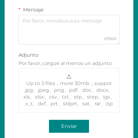
Mensaje
0/1000
Adjunto
Por favor, cargue al menos un adjunto
Up to 3 files，more 30mb，suppor
jpg、jpeg、png、pdf、doc、docx、
xls、xlsx、csv、txt、stp、step、igs、
x_t、dxf、prt、sldprt、sat、rar、zip
Enviar