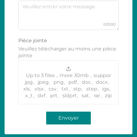
0/1000
Pièce jointe
Veuillez télécharger au moins une pièce
jointe
Up to 3 files，more 30mb，suppor
jpg、jpeg、png、pdf、doc、docx、
xls、xlsx、csv、txt、stp、step、igs、
x_t、dxf、prt、sldprt、sat、rar、zip
Envoyer