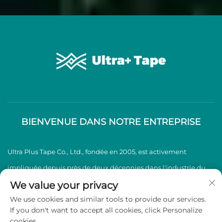
BIENVENUE DANS NOTRE ENTREPRISE
Ultra Plus Tape Co., Ltd., fondée en 2005, est activement
impliquée depuis près de deux décennies dans l'industrie du
ruban adhésif BOPP, spécialisée dans la production et la vente
We value your privacy
We use cookies and similar tools to provide our services.
de rubans adhésifs BOPP de haute qualité.
If you don't want to accept all cookies, click Personalize
cookies.