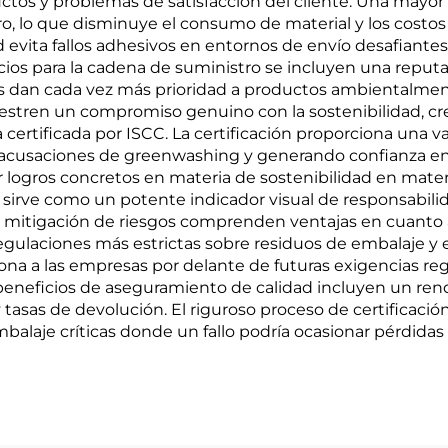
os y problemas de satisfacción del cliente. Una mayor r
 lo que disminuye el consumo de material y los costos lab
evita fallos adhesivos en entornos de envío desafiante
cios para la cadena de suministro se incluyen una repu
s dan cada vez más prioridad a productos ambientalment
tren un compromiso genuino con la sostenibilidad, cr
 certificada por ISCC. La certificación proporciona una 
 acusaciones de greenwashing y generando confianza en 
ar logros concretos en materia de sostenibilidad en mat
CC sirve como un potente indicador visual de responsabil
e mitigación de riesgos comprenden ventajas en cuanto
ulaciones más estrictas sobre residuos de embalaje y
ona a las empresas por delante de futuras exigencias re
s beneficios de aseguramiento de calidad incluyen un re
asas de devolución. El riguroso proceso de certificación 
balaje críticas donde un fallo podría ocasionar pérdidas 