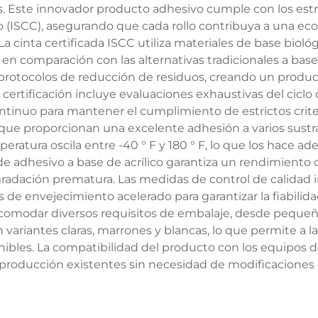
s. Este innovador producto adhesivo cumple con los estr
no (ISCC), asegurando que cada rollo contribuya a una ec
a cinta certificada ISCC utiliza materiales de base biol
en comparación con las alternativas tradicionales a base
protocolos de reducción de residuos, creando un produc
certificación incluye evaluaciones exhaustivas del ciclo 
inuo para mantener el cumplimiento de estrictos criter
e proporcionan una excelente adhesión a varios sustratos
emperatura oscila entre -40 ° F y 180 ° F, lo que los hace 
e adhesivo a base de acrílico garantiza un rendimiento c
adación prematura. Las medidas de control de calidad in
s de envejecimiento acelerado para garantizar la fiabilidad
acomodar diversos requisitos de embalaje, desde pequeña
n variantes claras, marrones y blancas, lo que permite a
nibles. La compatibilidad del producto con los equipos 
e producción existentes sin necesidad de modificaciones 