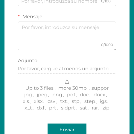
0/100
Mensaje
0/1000
Adjunto
Por favor, cargue al menos un adjunto
Up to 3 files，more 30mb，suppor
jpg、jpeg、png、pdf、doc、docx、
xls、xlsx、csv、txt、stp、step、igs、
x_t、dxf、prt、sldprt、sat、rar、zip
Enviar