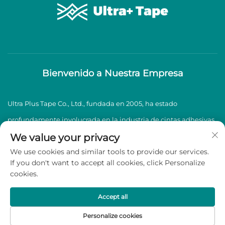
Bienvenido a Nuestra Empresa
Ultra Plus Tape Co., Ltd., fundada en 2005, ha estado
profundamente involucrada en la industria de cintas adhesivas
BOPP durante casi dos décadas, especializándose en la
We value your privacy
We use cookies and similar tools to provide our services.
producción y venta de cintas adhesivas BOPP de alta calidad.
If you don't want to accept all cookies, click Personalize
cookies.
Derechos de autor © 2026 Ultra Plus Tape Co., Ltd. Todos los
derechos reservados -
Política de privacidad
Accept all
Personalize cookies