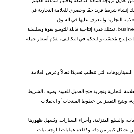
 من تعديل لزوجة المادة اللاصقة واختيار سماكة الفيلم
ك إنشاء شريط فريد حقًا وحصري للعلامة التجارية في
علامة التجارية والتعرف عليها في السوق.
بصفتنا شركة مصنعة وموردة متخصصة في مجال الأعمال التجارية مع businesses، نمتلك قدرة إنتاجية قابلة للتوسع بقوة وسلسلة
إنتاج مُحسّنة والتحكم في التكاليف، نقدّم أسعار جملة
ية متنوعة، وخصوصًا في السيناريوهات التي تتطلب تحديدًا فعالاً وعرض العلامة
العلامة التجارية وتجربة فتح العميل للعبوة. يضيف الشريط
رية، ويتيح التمييز بين خطوط المنتجات أو الحملات
ت، والسلع المنزلية، وأجزاء السيارات. ويُسهل ظهورها
حسّن بشكل كبير من دقة وكفاءة عمليات اللوجستيات