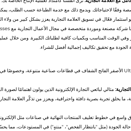
ل مع العلامة التجارية:
نرى أنفسنا كامتداد لعملية الإنتاج الخاصة بك.
صصة وفقًا لاحتياجاتك. وبدمج ذلك مع خدمة الطباعة حسب الطلب، يمكن
استثمار فعّال في تسويق العلامة التجارية يعزز بشكل كبير من ولاء ال
وفي الوقت المناسب وبكميات كافية لطلباتك الكبيرة. ومن خلال عمليات 
 الجودة مع تحقيق تكاليف إجمالية أفضل للشراء.
بفضل لونه الفريد وأدائه الموثوق، يُستخدم شريط UltraPlus الأصفر الفاتح الشفاف في قطاعات صناع
التجارية:
مثالي لبائعي التجارة الإلكترونية الذين يولون اهتمامًا لصورة 
ة، ما يخلق تجربة بصرية دافئة واحترافية، ويعزز من تذكّر العلامة التجا
 واسع في خطوط تغليف المنتجات النهائية في صناعات مثل الإلكترونيا
د حالة الجودة (مثل "بانتظار الفحص"، "منتهٍ") في المستودعات، مما ي