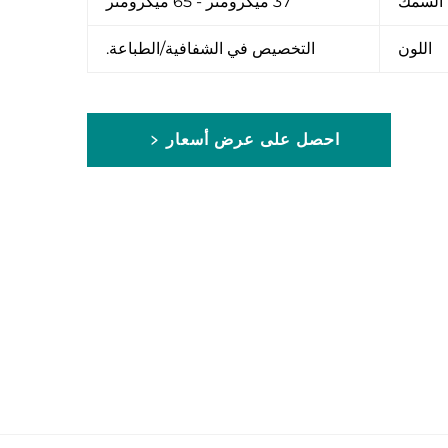
السُمك
37 ميكرومتر - 65 ميكرومتر
اللون
التخصيص في الشفافية/الطباعة.
احصل على عرض أسعار