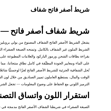
شريط أصفر فاتح شفاف
شريط شفاف أصفر فاتح — رؤ
الشريط الملون غير الشفاف بالكامل. وتمنحه الصبغة الصفراء ال
بقراءة بطاقات الشحن ورموز الباركود والعلامات المطبوعة على 
على الماء ومعايير الجودة المطبَّقة في كامل نطاق منتجاتنا، مما
تُحل الشفافية الجزئية للشريط الأصفر الفاتح لغزًا لوجستيًّا ش
الوقت والمال، يستطيع العاملون تمييز الصناديق من خلال لون 
الترميز اللوني مع الحفاظ على وضوح المعلومات — تجعل الشريط الشف
استقرار اللون واتساق التصن