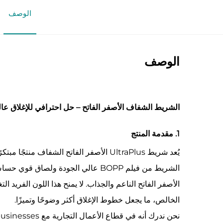
الوصف
الوصف
الشريط الشفاف الأصفر الفاتح – حل احترافي للإغلاق عال
1. مقدمة المنتج
يُعد شريط UltraPlus الأصفر الفاتح الشف
الشريط من فيلم BOPP عالي الجودة 
الأصفر الفاتح الناعم والجذاب. لا يمنح هذا اللون الفريد 
الخالص، ما يجعل خطوط الإغلاق أكثر وضوحًا وتميزًا.
نحن ندرك أنه في قطاع الأعمال التجارية مع businesses، فإن كل تفصيل يهم من حيث صورة العلامة التجارية والكفاءة التشغيلية. ولذلك، فإننا ملتزمون بتوفير