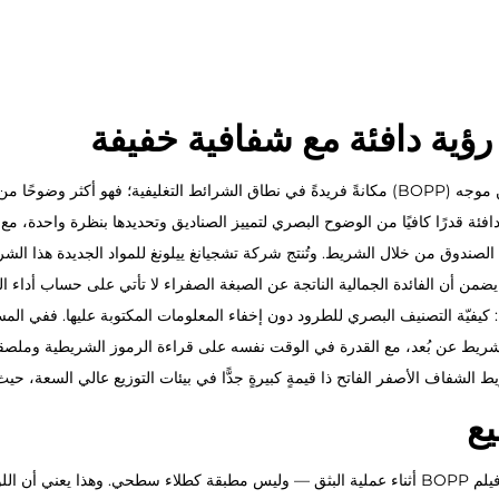
ية دافئة مع شفافية خفيفة
يشغل الشريط الأصفر الفاتح الشفاف المصنوع من بولي بروبلين موجه (BOPP) مكانةً فريدةً في نطاق الش
دافئة قدرًا كافيًا من الوضوح البصري لتمييز الصناديق وتحديدها بنظرة واحدة
الصندوق من خلال الشريط. وتُنتج شركة تشجيانغ ييلونغ للمواد الجديدة هذا ا
 يضمن أن الفائدة الجمالية الناتجة عن الصبغة الصفراء لا تأتي على حساب أداء ا
ائعًا: كيفيّة التصنيف البصري للطرود دون إخفاء المعلومات المكتوبة عليها. فف
الشريط عن بُعد، مع القدرة في الوقت نفسه على قراءة الرموز الشريطية وملصق
اف الأصفر الفاتح ذا قيمةٍ كبيرةٍ جدًّا في بيئات التوزيع عالي السعة، حيث يُعت
يع
الصبغة الصفراء في شريطنا الشفاف الأصفر الفاتح مدمجة في فيلم BOPP أثناء عملية البثق — وليس مطبقة 