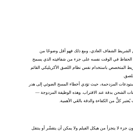
رائط التغليفية؛ فهو أكثر وضوحًا من الشريط الشفاف العادي، ومع ذلك فهو أقل وضوحًا من
، مع الحفاظ في الوقت نفسه على جزء من شفافيته الذي يسمح
لشريط المتخصص باستخدام نفس نظام اللصق الأكريليكي القائم
للصق.
ي المستودعات المزدحمة، حيث تؤدي أخطاء المسح الضوئي إلى هدر
ات الشحن بدقة عند الاقتراب. وهذه الوظيفة المزدوجة —
بر كلٌّ من الكفاءة والدقة بالغَي الأهمية.
كطلاء سطحي. وهذا يعني أن اللون جزء لا يتجزأ من هيكل الفيلم ولا يمكن أن يتقشّر أو ينتقل