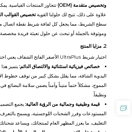
وتخصيص متقدمة (OEM)
تتجاوز المنتجات القياسية. ي
علاوة على ذلك، تتيح لك حلولنا القوية
تخصيص القوالب الخ
سطح الشريط، مما يجعل كل لفافة شريط نقطة اتصال متن
وموثوقة بالجملة أو تبحث عن حلول تعبئة فريدة مخصصة للعلامة التجارية، فإن traPlus
2. مزايا المنتج
اختيار شريط UltraPlus الأصفر الفاتح الشفاف يعني اختيار منتج ذكي يخلق قيمة من خلال تعزيز الكفاءة التشغيلية وصورة العلامة التجارية معًا.
خصائص فيزيائية استثنائية والالتصاق الدائم:
يتميز هذا 
اليدوية الشاقة، مما يقلل بشكل كبير من توقف خطوط الإنتاج
المموج، مشكلاً ختماً متيناً وآمناً يضمن سلامة البضائع ف
ونظيفاً.
قيمة وظيفية وجمالية من الرؤية العالية:
يجمع التصميم 
المستودعات وفرز الشحنات اللوجستية، ويسمح بالتعرف بسه
التغليف، ما يعزز المظهر العام لمنتجاتك، ويساعد شحناتك عل