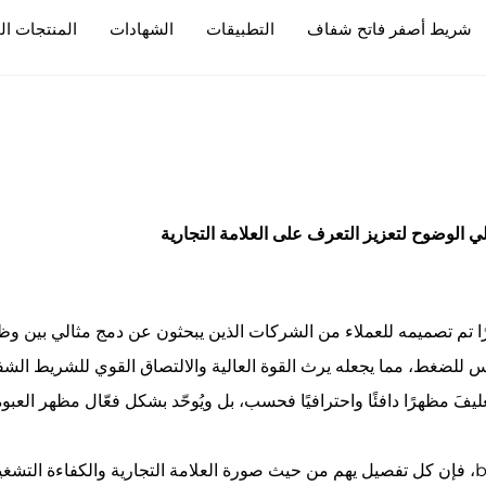
شريط أصفر فاتح شفاف
التطبيقات
الشهادات
المنتجات ال
ي الوضوح لتعزيز التعرف على العلامة التجارية
اف منتجًا مبتكرًا تم تصميمه للعملاء من الشركات الذين يبحثون عن دمج مثالي بي
ولصاق قوي حساس للضغط، مما يجعله يرث القوة العالية والالتصاق القوي للشر
التغليفَ مظهرًا دافئًا واحترافيًا فحسب، بل ويُوحّد بشكل فعّال مظهر ا