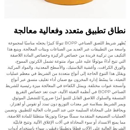
نطاق تطبيق متعدد وفعالية معالجة
يُظهر شريط اللصق الصناعي BOPP تنوعًا كبيرًا يجعله مناسبًا لمجموعة
واسعة من التطبيقات عبر العديد من الصناعات وبيئات المعالجة. وينبع هذا
التكيف من تركيبة فريدة من خصائص الركيزة وخصائص المادة اللاصقة
التي تتيح أداءً موثوقًا عليه على مواد متنوعة تشمل الكرتون المموج،
والورق الكرافت، وأغشية البلاستيك، والأسطح المعدنية، والمواد المركبة.
ويقلل هذا التنوع الحاجة إلى أنواع متعددة من الشريط في معظم عمليات
التعبئة، ما يبسّط إدارة المخزون مع ضمان أداء تغليف متسق عبر أنواع
وأنسجة عبوات مختلفة. ويمثل الكفاءة في المعالجة ميزة رئيسية للشريط
الصناعي BOPP في أنظمة التعبئة الآلية، حيث تعد خصائص التفريغ
المتسقة والسلوك اللاصق القابل للتنبؤ أمرًا ضروريًا للتشغيل الموثوق.
ويمر الشريط بسلاسة عبر معدات التوزيع دون تمدد أو تقوس أو اهتزاز،
ويحافظ على المحاذاة السليمة حتى عند السرعات العالية للتطبيق. وتضمن
العمليات التصنيعية المتقدمة سمكًا موحدًا وتوزيعًا منتظمًا للمادة اللاصقة،
مما يمنع الانسداد أو سوء المحاذاة في آلات الإغلاق الآلية. وتتيح قابليّة
الشريط العالية على الآلات قطعًا وتطبيقًا دقيقَين، سواء باستخدام أدوات