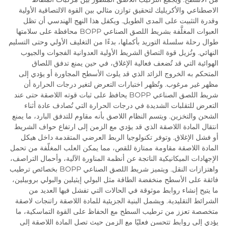
الاصطناعي والأكريليك لتحقيق توازن مثالي بين القوة الالتصاقية الأولية
وقدرة التثبيت على المدى الطويل. ويكفل هذا النهج الهندسي أن تظل
العبوات المغلَّفة بشريط اللصق الصناعي BOPP محافظة على سلامتها
طوال رحلة سلسلة التوريد بأكملها، بدءًا من التغليف الأولي وحتى التسليم
النهائي. وتُزيل قوة التصاق الشريط الأولية العدوانية الفجوات والجيوب
الهوائية التي قد تُضعف فعالية الإغلاق، في حين يمنع تدفق اللصاق
المتحكم به الخروج الزائد الذي قد يلوث الأسطح المجاورة أو يؤدي إلى
مظهر غير مرغوب. وتُظهر اختبارات التعرض لتغير درجات الحرارة أن
شريط اللصق الصناعي BOPP يحافظ على ثبات قوته اللاصقة حتى عند
التعرض للتقلبات الشديدة في درجات الحرارة التي تُصادف عادة أثناء
الشحن والتخزين. ويتسم النظام اللاصق بأنه مقاوم للتدفق البارد، ما يمنع
انتقال المادة اللاصقة الذي قد يؤدي مع الزمن إلى ارتفاع حواف الشريط
أو فشل الإغلاق. وتوفر تكنولوجيا الربط العرضي المتقدمة داخل هيكل
المادة اللاصقة مقاومة ممتازة للقص، مما يمكن العلب المغلّفة من تحمل
الإجهادات الميكانيكية الناتجة عن أنظمة المناورة الآلية، وأحمال التراصف،
واهتزازات النقل. ويتميز شريط اللصق الصناعي BOPP بخصائص ترطيب
فائقة على الأسطح منخفضة الطاقة مثل البولي إيثيلين والبولي بروبيلين،
ما يتيح إنشاء روابط موثوقة في الحالات التي تفشل فيها العديد من
الشرائط التقليدية. ويشمل البنية الجزيئية للمادة اللاصقة راتنجات لاصقة
متخصصة تعزز من ترطيب السطح مع الحفاظ على القوة التماسكية، ما
يؤدي إلى روابط تتحسن فعليًا مع الزمن حيث تصل المادة اللاصقة إلى