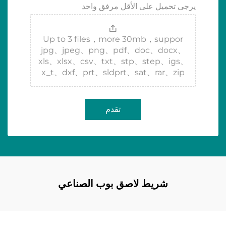
يرجى تحميل على الأقل مرفق واحد
Up to 3 files，more 30mb，suppor
jpg、jpeg、png、pdf、doc、docx、
xls、xlsx、csv、txt、stp、step、igs、
x_t、dxf、prt、sldprt、sat、rar、zip
تقدم
شريط لاصق بوب الصناعي