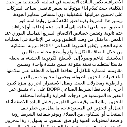
الاحترافية. تكمن الفائدة الأساسية في فعاليته الاستثنائية من حيث
التكلفة، حيث يُقدّم أداءً موثوقًا به بسعر تنافسي يساعد الشركات
على تحسين ميزانيتها التشغيلية دون المساس بمعايير الجودة.
ويتميز هذا الشريط بقوة لصق فائقة تُنشئ روابط آمنة فور
التطبيق، مما يلغي الحاجة إلى أساليب دعم إضافية أو إجراءات
ختم ثانوية. وتضمن خصائص الالتصاق السريع التماسك الفوري عند
اللمس، ما يقلل من وقت التطبيق ويزيد من الإنتاجية في العمليات
عالية الحجم. ويُظهر الشريط الصناعي BOPP مرونة استثنائية
من خلال التصاقه الفعّال بأنواع وأسطح مختلفة، بدءًا من
البلاستيك الناعم وصولاً إلى الأسطح الكرتونية الخشنة، ما يجعله
مناسبًا لمتطلبات تعبئة متنوعة ضمن منشأة واحدة. ويضمن
مقاومته الممتازة للتآكل أن تحافظ العبوات المغلقة على سلامتها
أثناء فترات التخزين الطويلة، ويحمي المحتويات من الغبار
والرطوبة ومحاولات العبث. ويمثل الاستقرار الحراري ميزة كبيرة
أخرى، إذ يحافظ الشريط الصناعي BOPP على أداء متسق عبر
التغيرات الموسمية في درجات الحرارة والبيئات المختلفة
للتخزين. وتلك الموثوقية تلغي القلق من فشل المادة اللاصقة أثناء
النقل أو التخزين في المستودعات، ما يقلل من خطر تلف
المنتجات أو الشكاوى من العملاء. ويوفر شفافية الشريط رؤية
واضحة لمحتويات العبوة ولواصق الشحن، ما يسهل إدارة المخزون
بكفاءة ويسهم في عمليات ضبط الجودة. كما أن خصائص التوزيع