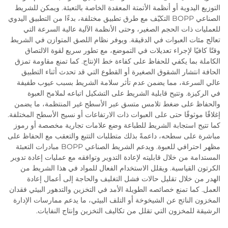
التوزيع اليدوية أو أنظمة الأتمتة المعقدة الخاصة بالتعبئة. ويمكن للشريط
الصناعي BOPP التكيّف مع طرق تطبيق مختلفة، بدءًا من التطبيق اليدوي
للعمليات ذات الحجم الصغير، وحتى الأنظمة الآلية عالية السرعة التي
تعالج مئات العبوات في الدقيقة. ويوفر نظام اللصق المتوازن في الشريط
وقتًا كافيًا لإجراء تعديلات في التموضع، مع تطور سريع لقوة الالتصاق
الكاملة بما يكفي للحفاظ على كفاءة خط الإنتاج. كما تمنع مقاومة تمزق
الحافة انتشار الشقوق الصغيرة أو القطوع التي قد تحدث أثناء التطبيق
عالي السرعة، مما يضمن عدم تأثر سلامة الشريط بسبب عيوب طفيفة
في الركيزة. وتتيح قابلية الشريط على التشكيل اتباعه لملامح العبوة
والحفاظ على ضغط تلامس متسق عبر الأسطح غير المنتظمة، ما يضمن
إغلاقًا موثوقًا حتى على العبوات ذات الارتفاعات أو نسيج الأسطح المختلفة.
كما تتيح استجابة الشريط للطباعة وضع علامات تجارية مخصصة أو رموز
مباشرة على سطحه، داعمةً بذلك متطلبات التتبع والتعقب مع الحفاظ على
مظهر احترافي للعبوة. ويدعم الشريط الصناعي BOPP مبادرات التعبئة
المستدامة من خلال قابليته لإعادة التدوير وتوافقه مع عمليات إعادة تدوير
الكرتون القياسية. ويقلل الاستخدام الفعال للمواد في هذا الشريط من
الهدر من خلال تقليل حالات فشل التغليف والحاجة إلى أعمال إعادة
العمل. كما تمنع خصائصه الطويلة الأمد في التخزين والتدهور البيئي فقدان
المخزون الناتج عن الشيخوخة أو التلف البيئي، ما يدعم ممارسات الإدارة
الرشيقة للمخزون التي تقلل من تكاليف التخزين وإنتاج النفايات.