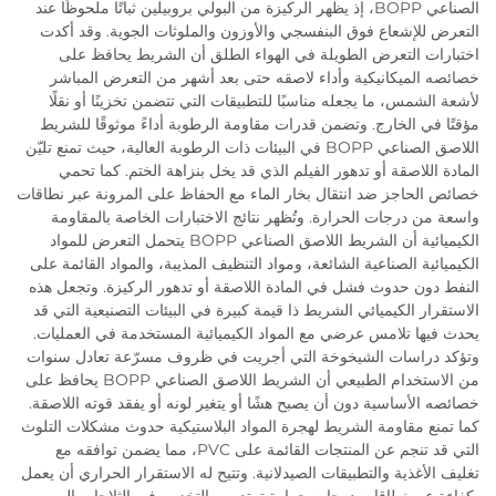
الصناعي BOPP، إذ يظهر الركيزة من البولي بروبيلين ثباتًا ملحوظًا عند
التعرض للإشعاع فوق البنفسجي والأوزون والملوثات الجوية. وقد أكدت
اختبارات التعرض الطويلة في الهواء الطلق أن الشريط يحافظ على
خصائصه الميكانيكية وأداء لاصقه حتى بعد أشهر من التعرض المباشر
لأشعة الشمس، ما يجعله مناسبًا للتطبيقات التي تتضمن تخزينًا أو نقلًا
مؤقتًا في الخارج. وتضمن قدرات مقاومة الرطوبة أداءً موثوقًا للشريط
اللاصق الصناعي BOPP في البيئات ذات الرطوبة العالية، حيث تمنع تليّن
المادة اللاصقة أو تدهور الفيلم الذي قد يخل بنزاهة الختم. كما تحمي
خصائص الحاجز ضد انتقال بخار الماء مع الحفاظ على المرونة عبر نطاقات
واسعة من درجات الحرارة. وتُظهر نتائج الاختبارات الخاصة بالمقاومة
الكيميائية أن الشريط اللاصق الصناعي BOPP يتحمل التعرض للمواد
الكيميائية الصناعية الشائعة، ومواد التنظيف المذيبة، والمواد القائمة على
النفط دون حدوث فشل في المادة اللاصقة أو تدهور الركيزة. وتجعل هذه
الاستقرار الكيميائي الشريط ذا قيمة كبيرة في البيئات التصنيعية التي قد
يحدث فيها تلامس عرضي مع المواد الكيميائية المستخدمة في العمليات.
وتؤكد دراسات الشيخوخة التي أجريت في ظروف مسرّعة تعادل سنوات
من الاستخدام الطبيعي أن الشريط اللاصق الصناعي BOPP يحافظ على
خصائصه الأساسية دون أن يصبح هشًا أو يتغير لونه أو يفقد قوته اللاصقة.
كما تمنع مقاومة الشريط لهجرة المواد البلاستيكية حدوث مشكلات التلوث
التي قد تنجم عن المنتجات القائمة على PVC، مما يضمن توافقه مع
تغليف الأغذية والتطبيقات الصيدلانية. وتتيح له الاستقرار الحراري أن يعمل