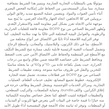
موثوقًا يفي بالمتطلبات التجارية الصارمة. ويتميز هذا الشريط بشفافية
ممتازة، مما يمكن المستخدمين من الحفاظ على إمكانية الفحص البصري
أثناء تأمين العبوات والمواد. ويتضمن عملية التصنيع تمديد رقائق البولي
بروبيلين في كلا الاتجاهين: اتجاه الجهاز والاتجاه العرضي، ما يُنتج بنية
موجهة ثنائي الاتجاه تعزز بشكل كبير مقاومة الشد والاستقرار البُعدي.
ويُظهر الشريط الصناعي من نوع BOPP مقاومة فائقة للتقلبات الحرارية،
والرطوبة، والعوامل البيئية المختلفة التي غالبًا ما تهدد سلامة التغليف. كما
توفر التركيبة اللاصقة أداءً ثابتًا في الالتصاق عبر أنواع مختلفة من
الأسطح، بما في ذلك الكرتون، والبلاستيك، والمعادن، وأسطح الزجاج.
وتشمل السمات التقنية الرئيسية قابلية تكيف ممتازة تتيح للشريط التكيّف
مع الأسطح غير المنتظمة والحفاظ على الالتصاق الآمن حتى تحت الضغط.
ويحافظ الشريط على خصائصه اللاصقة ضمن نطاق واسع من درجات
الحرارة، حيث يعمل بكفاءة عادة بين -10°م و60°م، ما يجعله مناسبًا
للتخزين والنقل في ظروف مناخية متنوعة. وتتعدد تطبيقات الشريط
الصناعي من نوع BOPP عبر قطاعات متعددة، تشمل تعبئة التجارة
الإلكترونية، خطوط تجميع المصانع، تغليف خدمات الطعام، العمليات
التجارية، ومراكز الخدمات اللوجستية. ويشغل الشريط وظائف حرجة في
إغلاق الكراتين، واللف.bundle، وحماية الملصقات، والتركيب السطحي،
والتطبيقات المؤقتة لتثبيت القطع. كما تجعل خصائص مقاومته الكيميائية
منه خيارًا ذا قيمة خاصة في البيئات التي يتعرض فيها للزيوت أو المذيبات
أو المنظفات. وتوفر له ثباتيته تجاه الأشعة فوق البنفسجية أداءً طويل الأمد