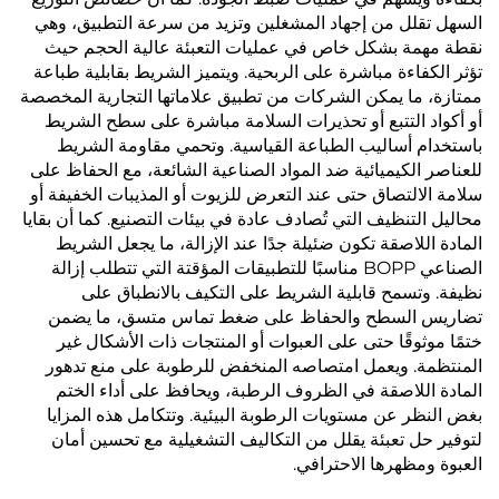
السهل تقلل من إجهاد المشغلين وتزيد من سرعة التطبيق، وهي
نقطة مهمة بشكل خاص في عمليات التعبئة عالية الحجم حيث
تؤثر الكفاءة مباشرة على الربحية. ويتميز الشريط بقابلية طباعة
ممتازة، ما يمكن الشركات من تطبيق علاماتها التجارية المخصصة
أو أكواد التتبع أو تحذيرات السلامة مباشرة على سطح الشريط
باستخدام أساليب الطباعة القياسية. وتحمي مقاومة الشريط
للعناصر الكيميائية ضد المواد الصناعية الشائعة، مع الحفاظ على
سلامة الالتصاق حتى عند التعرض للزيوت أو المذيبات الخفيفة أو
محاليل التنظيف التي تُصادف عادة في بيئات التصنيع. كما أن بقايا
المادة اللاصقة تكون ضئيلة جدًا عند الإزالة، ما يجعل الشريط
الصناعي BOPP مناسبًا للتطبيقات المؤقتة التي تتطلب إزالة
نظيفة. وتسمح قابلية الشريط على التكيف بالانطباق على
تضاريس السطح والحفاظ على ضغط تماس متسق، ما يضمن
ختمًا موثوقًا حتى على العبوات أو المنتجات ذات الأشكال غير
المنتظمة. ويعمل امتصاصه المنخفض للرطوبة على منع تدهور
المادة اللاصقة في الظروف الرطبة، ويحافظ على أداء الختم
بغض النظر عن مستويات الرطوبة البيئية. وتتكامل هذه المزايا
لتوفير حل تعبئة يقلل من التكاليف التشغيلية مع تحسين أمان
العبوة ومظهرها الاحترافي.