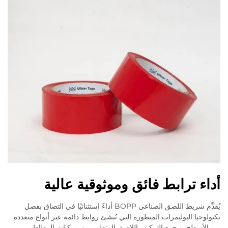
أداء ترابط فائق وموثوقية عالية
يُقدِّم شريط اللصق الصناعي BOPP أداءً استثنائيًا في التصاق بفضل
تكنولوجيا البوليمرات المتطورة التي تُنشئ روابط دائمة عبر أنواع متعددة
من الأسطح. ويجمع التركيب اللاصق المتطور بين مركبات المطاط