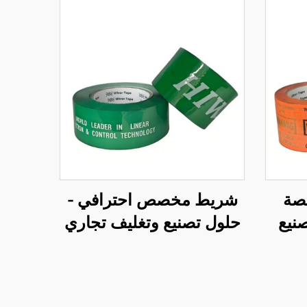
صة
شريط مخصص احترافي -
صنيع
حلول تصنيع وتغليف تجاري
لة
شاملة حسب الطلب
(OEM)