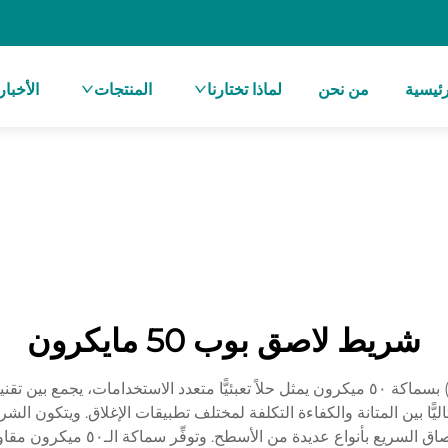
ئيسية
من نحن
لماذا تختارنا
المنتجات
الأخبار
شريط لاصق بوب 50 مايكرون
شريط لاصق من بوليبروبيلين مُوجه ثنائي الاتجاه (BOPP) بسماكة ٥٠ ميكرون يمثل حلاً تعبئيًّا 
رون، ما يوفِّر توازنًا مثاليًّا بين المتانة والكفاءة التكلفة لمختلف تطبيقات الإغلاق. 
له، ومغلفٌ بصيغة لاصقة حساسة للضغ