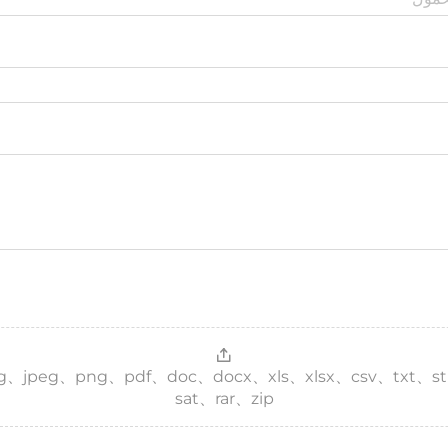
 jpg、jpeg、png、pdf、doc、docx、xls、xlsx、csv、txt、s
sat、rar、zip