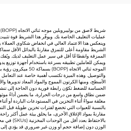
عمليات التغليف الخاصة بك. ويوفّر هذا الشريط قوة تثبيت
الشريط مقاومة أعلى للتمزق مقارنةً بالبدائل الأقل سماك
الممزقة وانقطاعًا أقل في سير عمل التغليف لديك. ويُفك ا
ويمكن للعاملين تطبيقه بسرعة باستخدام أجهزة توزيع يدوي
الموجه ثنائي الاتجا
والتوصيل. وهذه الميزة تكتسب أهمية خاصة عند التعامل 
الأسطح، ومنها الكرتون المموج والمواد المعاد تدويرها وا
الحساسة للضغط تكوّن رابطة فورية دون الحاجة إلى تنشي
ضمن نطاق واسع من درجات الحرارة، ما يضمن أداءً موثوقًا
مغلقة سواءً أثناء التخزين في المستودعات الباردة أو أث
مقارنةً بمواد الإغلاق الأخرى، ما يخلق بيئة عمل أكثر ر
بالاحتفاظ 
الوزن دون إضافة حجم أو وزن غير ضروري قد يؤدي إلى ا