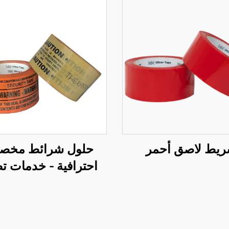
يط لاصق أحمر
حلول شرائط مخص
احترافية - خدمات ت
وتوريد بالجملة شام
حسب الطلب (OEM)