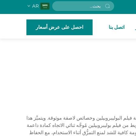
AR
اتصل بنا
احصل على عرض أسعار
متعدد الاستخدامات، يجمع بين تقنية فيلم البوليبروبيلين وخصائص لاصقة موثوقة. ويتميَّز هذا
ويتكون الشريط من فيلم بوليبروبيلين مُوجَّه ثنائي الاتجاه كمادة داعمة
ط مصمَّمة للالتصاق السريع بأنواع عديدة من الأسطح. وتوفِّر سماكة الـ٥٠ ميكرون مقاومة كافية للشد لمنع التمزُّق أثناء الاستخدام، مع الحفاظ