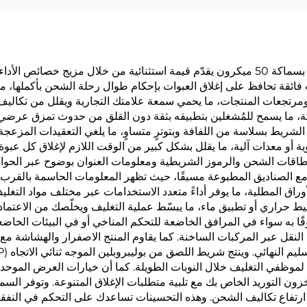
شريط لاصق من بوليبروبلين موجه ثنائي الاتجاه (BOPP) بسماكة 50 ميكرون يقدّم قيمة استثنائية 
 فائقة تحافظ على إغلاق العبوات بإحكام طوال رحلة الشحن بأكملها، مم
ة، ما يسمح للمُشغلين بتطبيقه بثقة دون القلق من حدوث تمزق عرضي أثنا
لشريط بسلاسة من اللفافة وبتوترٍ متساوٍ، ما يلغي التعقيدات المزعجة 
ة أو معدات آلية، ما يقلل بشكل كبير من الوقت اللازم لإغلاق كل عبوة.
ه (BOPP) بسماكة 50 ميكرون رؤية بطاقات الشحن والرموز الشريطية ومعلومات العنوان بوضو
مع الصناديق المطبوعة مسبقًا، حيث تظهر المعلومات الحاسمة بالقرب
لأوراق المطلية، ما يوفر أداءً متعدد الاستخدامات عبر مختلف مواد التغ
ط حراري أو تطبيق ماء، ما يبسّط عملية التغليف ويخلّصك من الاعتم
 به سواء في المرافق الخاضعة للتحكم المناخي أو في البيئات الخاضعة 
ناء النقل عبر المركبات الساخنة. كما يقاوم المنتج الاصفرار والهشاشة
احة لموظفي التغليف خلال النوبات الطويلة. كما أن خيارات العرض المو
بعدد أقل من الوحدات المخزنية (SKUs) في مخزون التوريد الخاص بك مع تلبية متطلبات الإغلاق الم
رتفاع تكاليف الشحن. وهذه التحسينات تساعدك على التحكم في النفقا