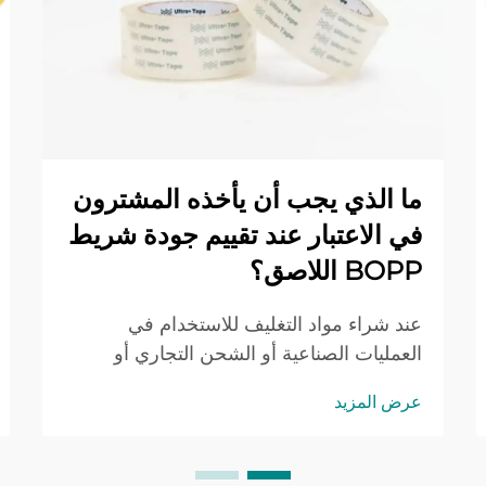
ما الذي يجب أن يأخذه المشترون
في الاعتبار عند تقييم جودة شريط
BOPP اللاصق؟
عند شراء مواد التغليف للاستخدام في
العمليات الصناعية أو الشحن التجاري أو
البيئات البيع بالتجزئة، يصبح فهم مؤشرات
عرض المزيد
جودة شريط لاصق البوليبروبلين المُمَدَّد
(BOPP) أمراً حاسماً لضمان الكفاءة
التشغيلية والفعالية من حيث التكلفة. ويعني