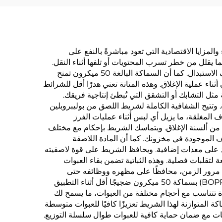
من خلال مزيج خصائص الأداء والمزايا الاقتصادية التي تعود مباشرةً بالنفع على
ا يقلل من خطر تسرب المحتويات أو تلفها أثناء النقل.
وينعكس هذا الاعتماد العالي في انخفاض شكاوى العملاء ومرتجعات المنتجات، ما يحمي سمعة علامتك التجارية ويقلل من تكاليف الاستبدال. كما أن السماكة البالغة 50 ميكرون تمنح
ء عملية الإغلاق. وهذه المتانة تعني هدرًا أقل للشرائط
مثل التشابك أو التشقق التي تُبطئ إنتاجية فريقك.
 وتتيح الشفافية الكاملة لشريط اللصق من بوليبروبلين
ح عبر الحواف المغلقة، ما يزيل أي لبس أثناء عمليات الفرز
 من ألسنة الإغلاق. ويتماسك الشريط بإحكام مع مختلف
ليف الموجودة في مخزونك. كما أن المادة اللاصقة
اد على معدات إضافية. ويحافظ الشريط على قوة لاصقيته
لتقلبات فصلية. وهذه الثباتية تضمن بقاء العبوات
 مع مرور الزمن، محافظًا على مظهره ووظائفه حتى
بالنسبة للعبوات التي تخضع لفترات تخزين طويلة قبل التسليم النهائي. وينتج شريط اللصق من بوليبروبلين الموجه ثنائي الاتجاه (BOPP) بسماكة 50 ميكرون ضجيجًا أقل أثناء التطبيق
حدة تتناسب مع أحجام مختلفة من العبوات، ما يسمح لك
تنوعة. وتوفر السماكة المتوازنة لهذا الشريط تعزيزًا كافيًا للعبوات متوسطة
ت مع ضمان حماية كافية للعبوات طوال سلسلة التوزيع.