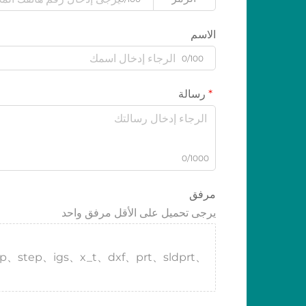
الاسم
0/100
رسالة
0/1000
مرفق
يرجى تحميل على الأقل مرفق واحد
tp、step、igs、x_t、dxf、prt、sldprt、