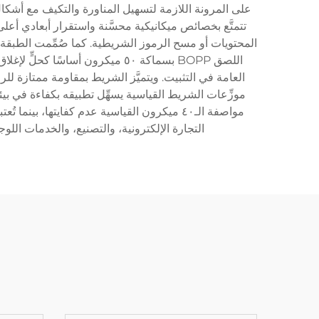
على المرونة اللازمة لتسهيل المناورة والتكيف مع أشكال ا
تتمتَّع بخصائص ميكانيكية محسَّنة واستقرار أبعادي أع
المحتويات أو مسح الرموز الشريطية. كما صُمِّمت الطبقة
اللصق BOPP بسماكة ٥٠ ميكرون أ
العامة في التثبيت. ويتميَّز الشريط بمقاومة ممتازة ل
التجارة الإلكترونية، والتصنيع، والخدمات اللوج