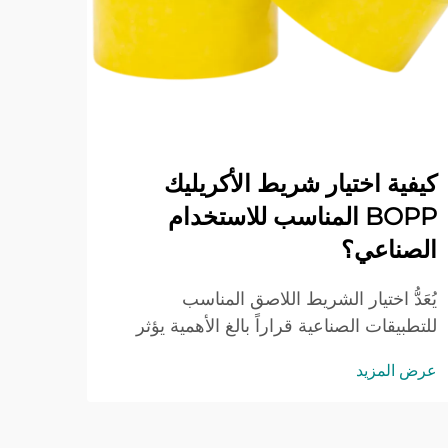
كيفية اختيار شريط الأكريليك
BOPP المناسب للاستخدام
مهمً
الصناعي؟
في عصر
الشرا
يُعَدُّ اختيار الشريط اللاصق المناسب
التغلي
للتطبيقات الصناعية قراراً بالغ الأهمية يؤثر
عرض ا
مستدا
مباشرةً في كفاءة العمليات وسلامة المنتج
عرض المزيد
التشغيل
وإدارة التكاليف. ومن بين خيارات الشريط
المتنوعة المتاحة، برز شريط الأكريليك
BOPP باعتباره حلاً...