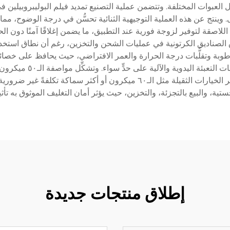
لعبوات المختلفة. وتتضمن عملية التصنيع تمديد فيلم البوليبروبيلين في ا
لى. وينتج عن هذه العملية التوجيهية الثنائية تحسُّن في درجة الوضوح، 
 اللاصقة لتوفير لزوجة فورية عند التطبيق، ما يضمن إغلاقًا آمنًا 
ساسًا كحلٍّ لإغلاق الصناديق الكرتونية في عمليات الشحن والتخزين، رغم أن نط
لرطوبة وتقلُّبات درجة الحرارة والعمر الافتراضي، حيث يحافظ على خصائ
موزِّعات الشريط القياسية
مواصفة الـ٤٠ ميكرون القياسية عدم كفايتها، بينما تُعتبر الخيارات الثقيلة مثل
ستية، والبيع بالتجزئة، والتخزين، حيث يؤثر أمان التغليف الموثوق به تأثي
إطلاق منتجات جديدة