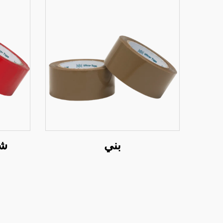
بني
شر