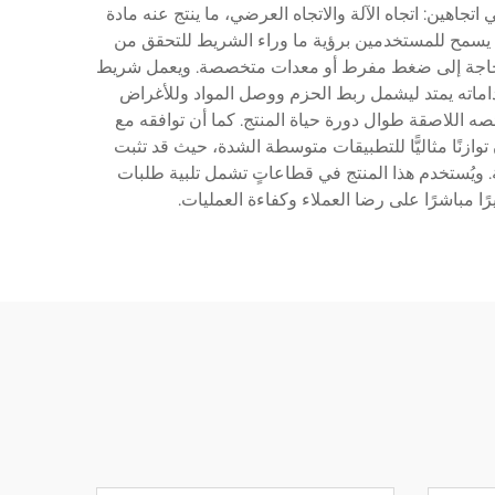
تجاهين: اتجاه الآلة والاتجاه العرضي، ما ينتج عنه مادة
مما يسمح للمستخدمين برؤية ما وراء الشريط للتحقق من
دون الحاجة إلى ضغط مفرط أو معدات متخصصة. ويعمل شريط
اق استخداماته يمتد ليشمل ربط الحزم ووصل المواد وللأغراض
صه اللاصقة طوال دورة حياة المنتج. كما أن توافقه مع
 يسهِّل تطبيقه بكفاءة في بيئات التعبئة اليدوية والآلية على حدٍّ سواء. وتشكِّل مواصفة الـ٥٠ ميكرون توازنًا مثاليًّا للتطبيقات متوسطة الشدة، حيث قد تثبت
 الـ٦٠ ميكرون أو أكثر سماكة تكلفةً غير ضرورية. ويُستخدم هذا المنتج في قطاعاتٍ تشمل تلبية طلبات
رًا مباشرًا على رضا العملاء وكفاءة العمليات.