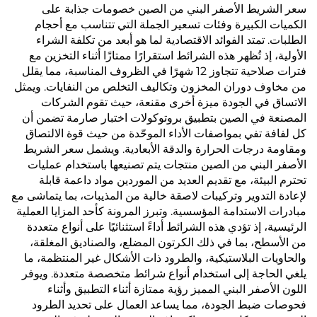
سعر الشريط الأصفر البني من الصين خصومات جذابة على
الكميات الكبيرة وفئات تسعير الجملة التي تتناسب مع أحجام
الطلبات. تمتد الفوائد الاقتصادية لما هو أبعد من تكلفة الشراء
الأولية، إذ تُظهر هذه الشرائط استقرارًا ممتازًا أثناء التخزين مع
فترات صلاحية تتجاوز 12 شهرًا في الظروف المناسبة، مما يقلل
من مخاوف دوران المخزون وتكاليف التخلص من النفايات. ويمثل
الاتساق في الجودة ميزة أخرى مقنعة، حيث تقوم الشركات
المصنعة في الصين بتطبيق بروتوكولات اختبار صارمة تضمن أن
كل لفافة تفي بمواصفات الأداء الموحّدة من حيث قوة الالتصاق
ومقاومة درجات الحرارة والدقة الأبعادية. ويشمل سعر الشريط
الأصفر البني من الصين منتجات يتم تصنيعها باستخدام عمليات
تحترم البيئة، مع تقديم العديد من الموردين مواد داعمة قابلة
لإعادة التدوير وتركيبات لاصقة خالية من المذيبات، بما يتماشى مع
مبادرات الاستدامة المؤسسية. وتبرز المرونة كأحد المزايا العملية
الرئيسية، إذ تؤدي هذه الشرائط أداءً استثنائيًا على أنواع متعددة
من الأسطح، بما في ذلك الكرتون المضلع، والصناديق المغلقة،
والحاويات البلاستيكية، والطرود ذات الأشكال غير المنتظمة، ما
يلغي الحاجة إلى استخدام أنواع شرائط متخصصة متعددة. ويوفر
اللون الأصفر البني المميز رؤية ممتازة أثناء التطبيق وأثناء
فحوصات ضبط الجودة، مما يساعد العمال على تحديد الطرود