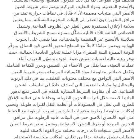
مختلف مواد القواعد، بما في ذلك الكرتون المضلع، وأغشية البلاستيك،
والأسطح المعدنية، ومواد التغليف المركبة. ويضم سعر شريط الصين
الأصفر البني منتجات مصممة لأداء فعّال في نطاقات حرارية تمتد من
مرافق التخزين دون الصفر إلى البيئات المخزنية المسخّنة، مما يضمن
سلامة الإغلاق المستمرة بغض النظر عن الظروف المناخية. وتشمل
الخصائص الفائقة للأداء قابلية تشكُّل ممتازة تسمح للشريط بالالتصاق
بسلاسة بالأسطح غير المنتظمة والمنحنيات، مما يقضي على الجيوب
الهوائية ويضمن تماسًا كاملاً مع السطح لتحقيق أقصى قوة التصاق. وتوفّر
اللونية المميزة البنية الصفراء مزايا عملية تتجاوز الجاذبية الجمالية، حيث
توفر رؤية عالية لعمليات تفتيش ضبط الجودة وتسهّل التعريف أثناء
عمليات التعبئة، مما يقلل من الأخطاء في التطبيق ويعزز الكفاءة الشاملة.
وتكفل خصائص مقاومة المواد الكيميائية المرتبطة بسعر شريط الصين
الأصفر البني التوافق مع مختلف محتويات التغليف، بما في ذلك الزيوت
والمحاليل والمذيبات الضعيفة التي تُصادف عادةً في تطبيقات الشحن
الصناعية. كما أن مقاومة الشريط الممتازة للتقدم في العمر تمنع تدهور
المادة اللاصقة خلال فترات التخزين الطويلة، وتحافظ على فعالية الإغلاق
للطرود التي تظل في المستودعات أو أنظمة النقل لفترات طويلة. وتحمي
إمكانات مقاومة الرطوبة محتويات الطرد من تسرب الرطوبة مع الحفاظ
على قوة الالتصاق اللاصق حتى في البيئات عالية الرطوبة مثل مرافق
التخزين المبردة أو طرق الشحن الاستوائية. ويشمل سعر شريط الصين
الأصفر البني منتجات ذات درجات مختلفة من القوة اللاصقة لتلبية
متطلبات تطبيق متنوعة، بدءًا من تغليف المكاتب منخفضة الاستخدام