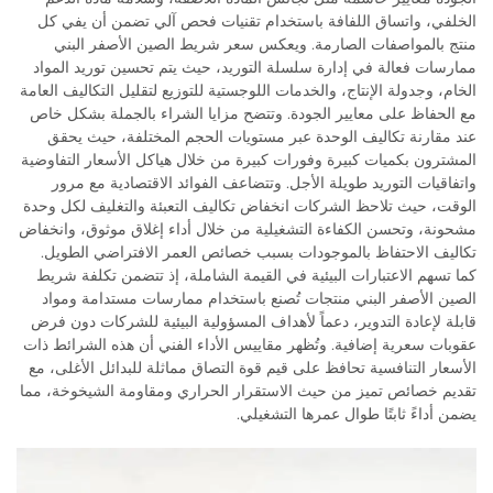
الخلفي، واتساق اللفافة باستخدام تقنيات فحص آلي تضمن أن يفي كل
منتج بالمواصفات الصارمة. ويعكس سعر شريط الصين الأصفر البني
ممارسات فعالة في إدارة سلسلة التوريد، حيث يتم تحسين توريد المواد
الخام، وجدولة الإنتاج، والخدمات اللوجستية للتوزيع لتقليل التكاليف العامة
مع الحفاظ على معايير الجودة. وتتضح مزايا الشراء بالجملة بشكل خاص
عند مقارنة تكاليف الوحدة عبر مستويات الحجم المختلفة، حيث يحقق
المشترون بكميات كبيرة وفورات كبيرة من خلال هياكل الأسعار التفاوضية
واتفاقيات التوريد طويلة الأجل. وتتضاعف الفوائد الاقتصادية مع مرور
الوقت، حيث تلاحظ الشركات انخفاض تكاليف التعبئة والتغليف لكل وحدة
مشحونة، وتحسن الكفاءة التشغيلية من خلال أداء إغلاق موثوق، وانخفاض
تكاليف الاحتفاظ بالموجودات بسبب خصائص العمر الافتراضي الطويل.
كما تسهم الاعتبارات البيئية في القيمة الشاملة، إذ تتضمن تكلفة شريط
الصين الأصفر البني منتجات تُصنع باستخدام ممارسات مستدامة ومواد
قابلة لإعادة التدوير، دعماً لأهداف المسؤولية البيئية للشركات دون فرض
عقوبات سعرية إضافية. وتُظهر مقاييس الأداء الفني أن هذه الشرائط ذات
الأسعار التنافسية تحافظ على قيم قوة التصاق مماثلة للبدائل الأغلى، مع
تقديم خصائص تميز من حيث الاستقرار الحراري ومقاومة الشيخوخة، مما
يضمن أداءً ثابتًا طوال عمرها التشغيلي.