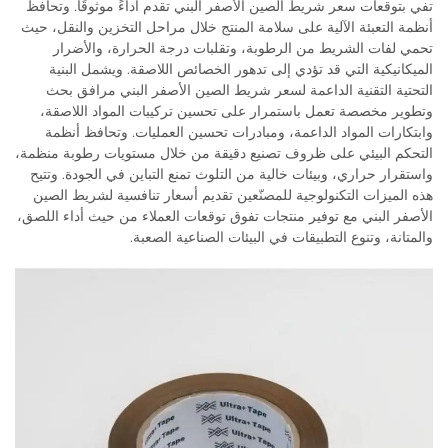
تفي بتوقعات سعر شريط الصين الأصفر البني تقدم أداءً موثوقًا. وتحافظ
أنظمة التعبئة الآلية على سلامة المنتج خلال مراحل التخزين والنقل، حيث
تحمي لفات الشريط من الرطوبة، وتقلبات درجة الحرارة، والأضرار
الميكانيكية التي قد تؤدي إلى تدهور الخصائص اللاصقة. ويشمل البنية
التحتية التقنية الداعمة لسعر شريط الصين الأصفر البني مرافق بحث
وتطوير مخصصة تعمل باستمرار على تحسين تركيبات المواد اللاصقة،
وابتكارات المواد الداعمة، ومبادرات تحسين العمليات. وتحافظ أنظمة
التحكم البيئي على ظروف تصنيع دقيقة من خلال مستويات رطوبة منظمة،
واستقرار حراري، وبيئات خالية من التلوث تمنع التباين في الجودة. وتتيح
هذه الميزات التكنولوجية للمصنّعين تقديم أسعار تنافسية لشريط الصين
الأصفر البني مع توفير منتجات تفوق توقعات العملاء من حيث أداء اللصق،
والمتانة، وتنوع التطبيقات في البيئات الصناعية الصعبة.