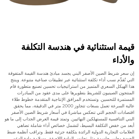
قيمة استثنائية في هندسة التكلفة
والأداء
إن سعر شريط الصين الأصفر البني يجسد مبادئ هندسة القيمة المتفوقة
التي تُقدِّم نسب أداء تكلفة استثنائية عبر تطبيقات صناعية متنوعة. وينتج
هذا الهيكل السعري المتميز من استراتيجيات تحسين تصنيع متطورة قام
المنتجون الصينيون للشريط بتطويرها على مدى عقود من المبادرات
المستمرة للتحسين. وتستخدم المرافق الإنتاجية المتقدمة خطوط طلاء
عالية السرعة تعمل بسعات تتجاوز 2000 متر في الدقيقة، مما يحقق
اقتصادات الحجم التي تنعكس مباشرةً في أسعار شريط الصين الأصفر
البني التنافسية للمستهلكين النهائيين. وتمتد قيمة العرض الجذاب إلى ما هو
أبعد من خفض التكلفة البسيط، لتشمل خصائص أداء شاملة تضاهي
العلامات التجارية الدولية الرائدة بتكلفة جزئية فقط. وتراقب أنظمة ضبط
الجودة معايير حاسمة مثل تجانس المادة اللاصقة، وسلامة مادة الدعم