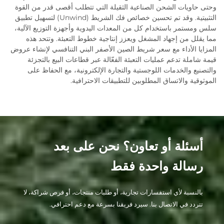
وحتى حاويات الشحن الصناعية الثقيلة التي تتطلب أقصى قدر من القوة
التثبيتية. وقد تم تحسين خصائص فك الشريط (Unwind) لتسهيل تطبيق
سلس ومستمر باستخدام كل من المعدات اليدوية وأجهزة التوزيع الآلية،
مما يقلل من إجهاد المشغل ويعزز إنتاجية خطوط التعبئة. وتتحد هذه
المزايا الأداء مع سعر شريط الصين الأصفر البني التنافسي لإنشاء عروض
قيمة شاملة تدعم عمليات التعبئة الفعّالة عبر قطاعات البيع بالتجزئة
والتصنيع والخدمات اللوجستية والتجارة الإلكترونية، مع الحفاظ على
الموثوقية والاتساق المطلوبين للتطبيقات الاحترافية.
أسئلة أو تعاون؟ نحن على بعد
رسالة واحدة فقط
بالنسبة لأي استفسارات تجارية، أو طلبات منتجات، أو فرص شراكة، لا
تتردد في الاتصال بنا. سيرد فريقنا بسرعة مع دعم احترافي.