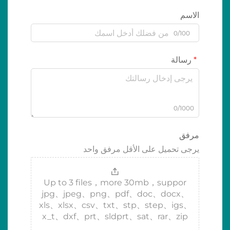
الاسم
0/100
رسالة
0/1000
مرفق
يرجى تحميل على الأقل مرفق واحد
Up to 3 files，more 30mb，suppor
jpg、jpeg、png、pdf、doc、docx、
xls、xlsx、csv、txt、stp、step、igs、
x_t、dxf、prt、sldprt、sat、rar、zip