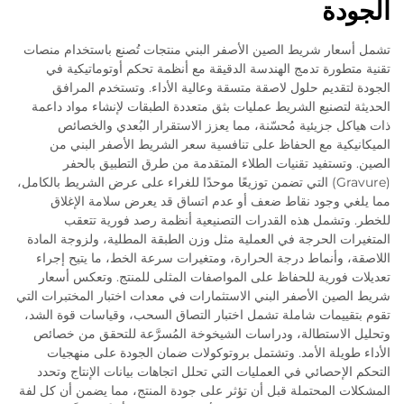
الجودة
تشمل أسعار شريط الصين الأصفر البني منتجات تُصنع باستخدام منصات
تقنية متطورة تدمج الهندسة الدقيقة مع أنظمة تحكم أوتوماتيكية في
الجودة لتقديم حلول لاصقة متسقة وعالية الأداء. وتستخدم المرافق
الحديثة لتصنيع الشريط عمليات بثق متعددة الطبقات لإنشاء مواد داعمة
ذات هياكل جزيئية مُحسّنة، مما يعزز الاستقرار البُعدي والخصائص
الميكانيكية مع الحفاظ على تنافسية سعر الشريط الأصفر البني من
الصين. وتستفيد تقنيات الطلاء المتقدمة من طرق التطبيق بالحفر
(Gravure) التي تضمن توزيعًا موحدًا للغراء على عرض الشريط بالكامل،
مما يلغي وجود نقاط ضعف أو عدم اتساق قد يعرض سلامة الإغلاق
للخطر. وتشمل هذه القدرات التصنيعية أنظمة رصد فورية تتعقب
المتغيرات الحرجة في العملية مثل وزن الطبقة المطلية، ولزوجة المادة
اللاصقة، وأنماط درجة الحرارة، ومتغيرات سرعة الخط، ما يتيح إجراء
تعديلات فورية للحفاظ على المواصفات المثلى للمنتج. وتعكس أسعار
شريط الصين الأصفر البني الاستثمارات في معدات اختبار المختبرات التي
تقوم بتقييمات شاملة تشمل اختبار التصاق السحب، وقياسات قوة الشد،
وتحليل الاستطالة، ودراسات الشيخوخة المُسرَّعة للتحقق من خصائص
الأداء طويلة الأمد. وتشتمل بروتوكولات ضمان الجودة على منهجيات
التحكم الإحصائي في العمليات التي تحلل اتجاهات بيانات الإنتاج وتحدد
المشكلات المحتملة قبل أن تؤثر على جودة المنتج، مما يضمن أن كل لفة