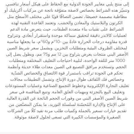
إلى منتج يلبي معايير الجودة الدولية مع الحفاظ على هيكل أسعار تنافسي.
وتتميّز هذه الشرائط بخصائص لاصقة متفوّقة ناتجة عن مركبات أكريليك أو
مطاطية مصممة خصيصًا، تضمن التصاقًا قويًا على مختلف الأسطح مثل
الكرتون والبلاستيك والمعادن والخشب. وتعتمد القاعدة التقنية لهذه
الشرائط على تقنيات بناء متعددة الطبقات، حيث يتعرض مادة الدعم
لعمليات كالاندر دقيقة لتحقيق سماكة موحدة واستقرار أبعادي. وتتراوح
قدرة مقاومة درجات الحرارة عادةً بين -10°م و60°م، ما يجعلها مناسبة
لمختلف الظروف البيئية ومتطلبات التخزين. ويشمل سعر شريط الصين
الأصفر البني منتجات بعرض يتراوح بين 12 مم و75 مم، وبطول يصل إلى
1000 متر لللفة الواحدة، لتلبية احتياجات التغليف المختلفة ومتطلبات
الحجم. وتستخدم مرافق التصنيع في الصين معدات طلاء حديثة وأنظمة
تحكم في الجودة تراقب باستمرار قوة الالتصاق والخصائص الشدّية
وخصائص فك اللفائف طوال دورة الإنتاج. وتشمل التطبيقات مجالات
تغليف التجارة الإلكترونية وخطوط التجميع الصناعية وعمليات المستودعات
وتغليف البيع بالتجزئة ومهمات الغلق العامة. وتنبع المنافسة في سعر
شريط الصين الأصفر البني من وفورات الحجم الناتجة عن القدرة العالية
على الإنتاج والإدارة المُحسّنة لسلسلة التوريد، ما يمكن المصنّعين من
تقديم خيارات تسعير بالجملة وكميات طلب مرنة تفيد كلًا من الشركات
الصغيرة والمؤسسات الكبيرة التي تسعى لحلول لاصقة موثوقة.