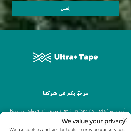
إلمس
مرحبًا بكم في شركتنا
تأسست شركة Ultra Plus Tape Co., Ltd. في عام 2005، وانخرطت بشكل
عميق في صناعة شرائط اللصق BOPP لأكثر من عقدين من الزمان، وتخصصت
We value your privacy
We use cookies and similar tools to provide our services.
في إنتاج وبيع شرائط لاصقة BOPP عالية الجودة.