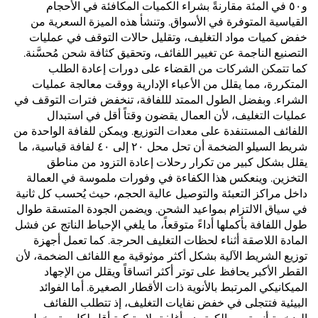
و٥٠ في المئة مقارنةً بشراء الكميات المكافئة في الأحجام
القياسية المتوفرة في الأسواق. وتنشأ هذه الميزة السعرية من
خفض كميات مواد التغليف، وتقليل حالات التوقف في عمليات
التصنيع الناجمة عن تغيير اللفائف، وتحقيق كثافة شحن مُحسَّنة.
كما تتمكن الشركات من القضاء على دورات إعادة الطلب
المتكررة، مما يقلل من الأعباء الإدارية ووقت معالجة عمليات
الشراء. وبفضل الطول الممتد لللفافة، تنخفض فترات التوقف في
عمليات التغليف، لأن العمال يقضون وقتاً أقل في استبدال
اللفائف المستنفدة على معدات التوزيع. ويمكن للفافة الواحدة من
شريط السيلو الضخمة أن تحل محل ٢٠ إلى ٤٠ لفافة قياسية، ما
يقلل بشكل كبير من تكرار رحلات إعادة التزود من مناطق
التخزين. وينعكس هذا الكفاءة في وفورات ملموسة في العمالة
داخل مراكز التعبئة والتوصيل عالية الحجم، حيث يُحسب كل ثانية
في سياق الالتزام بمواعيد الشحن. ويضمن الجودة المتسقة طوال
طول اللفافة بأكملها أداءً متوقعاً، ما يلغي الإحباط الناتج عن فشل
المادة اللاصقة أثناء لحظات التغليف الحرجة. كما تعمل أجهزة
توزيع الشريط الآلية بشكل أكثر موثوقية مع اللفائف الضخمة، لأن
القطر الأكبر يحافظ على توتر أكثر اتساقاً ويقلل من الإجهاد
الميكانيكي المرتبط بالأنوية ذات الأقطار الصغيرة. أما الفوائد
البيئية فتتجلى في خفض نفايات التغليف، إذ تتطلب اللفائف