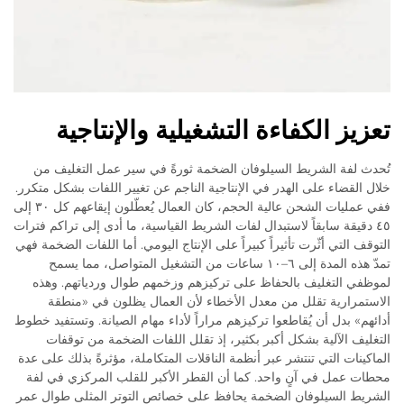
تعزيز الكفاءة التشغيلية والإنتاجية
تُحدث لفة الشريط السيلوفان الضخمة ثورةً في سير عمل التغليف من
خلال القضاء على الهدر في الإنتاجية الناجم عن تغيير اللفات بشكل متكرر.
ففي عمليات الشحن عالية الحجم، كان العمال يُعطّلون إيقاعهم كل ٣٠ إلى
٤٥ دقيقة سابقاً لاستبدال لفات الشريط القياسية، ما أدى إلى تراكم فترات
التوقف التي أثّرت تأثيراً كبيراً على الإنتاج اليومي. أما اللفات الضخمة فهي
تمدّ هذه المدة إلى ٦–١٠ ساعات من التشغيل المتواصل، مما يسمح
لموظفي التغليف بالحفاظ على تركيزهم وزخمهم طوال وردياتهم. وهذه
الاستمرارية تقلل من معدل الأخطاء لأن العمال يظلون في «منطقة
أدائهم» بدل أن يُقاطعوا تركيزهم مراراً لأداء مهام الصيانة. وتستفيد خطوط
التغليف الآلية بشكل أكبر بكثير، إذ تقلل اللفات الضخمة من توقفات
الماكينات التي تنتشر عبر أنظمة الناقلات المتكاملة، مؤثرةً بذلك على عدة
محطات عمل في آنٍ واحد. كما أن القطر الأكبر للقلب المركزي في لفة
الشريط السيلوفان الضخمة يحافظ على خصائص التوتر المثلى طوال عمر