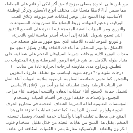
بروبيلين عالي الجودة مغطى بمزيج لاصق أكريليكي أو قائم على المطاط،
مما يضمن أداءً لاصقًا متسقًا على مختلف أنواع الأسطح. وتركّز الوظيفة
الأساسية لهذا المنتج على توفير إمكانات ختم موثوقة لإغلاق العلب
الورقية، وتدعيم العبوات، وربط البضائع معًا ضمن بيئات المستودعات
والتوزيع. ومن الميزات التقنية المدمجة فيه القدرة على التقطيع الدقيق
التي تسمح بتحويل اللفافة إلى أحجام أصغر مناسبة للبيع بالتجزئة،
والتوزيع الموحد للمادة اللاصقة الذي يمنع ظهور مناطق ضعيفة في
الالتصاق، والتوتر المتحكم به أثناء فك اللفافة والذي يسهّل دمجها مع
معدات التوزيع الآلية. ويحافظ شريط السيلوفان الضخم على شفافيته على
امتداد طوله بالكامل، ما يتيح قراءة الرموز الشريطية ورؤية المحتويات بعد
التطبيق. ويتراوح مدى مقاومته لدرجات الحرارة عادةً بين سالب ١٠
درجات مئوية و٦٠ درجة مئوية، ليتناسب مع مختلف ظروف التخزين
والشحن. كما تحمي خصائصه المقاومة للرطوبة سلامة العبوات أثناء النقل
عبر البيئات الرطبة. وتمتد تطبيقاته لما هو أبعد من الإغلاق الأساسي
لتشمل حماية الأسطح أثناء عمليات الدهان، والتثبيت المؤقت أثناء مراحل
التجميع، والإصلاحات خفيفة الوزن في أقسام الصيانة. وتستخدم
المؤسسات التعليمية لفافة الشريط الشفاف الضخمة في مشاريع الحرف
اليدوية ولوازم الفصول الدراسية. كما تعتمد عمليات التجزئة على هذا
المنتج في محطات تغليف الهدايا وأكشاك خدمة العملاء. وبفضل تنسيقه
الضخم، يقلل هذا المنتج من نفايات التعبئة من خلال تقليل استخدام قلوب
الكرتون واللفائف البلاستيكية مقارنةً بشراء الكميات المكافئة في لفائف