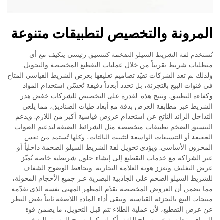
المرونة والتخصيص لتطبيقات متنوعة
تُستخدم لفة الشريط السيلو الضخمة كتنسيق رئيسي يتكيف مع أي
متطلبات شريط تقريباً من خلال عمليات التقطيع المخصصة والتحويل.
ولذلك لم تعد الشركات تقيّد تصاميم تغليفها بعرض الشريط القياسي المتاح
في قنوات البيع بالتجزئة، بل تحدد أبعاداً دقيقة تُحسّن استخدام المواد
وكفاءة التطبيق. وتتيح هذه القدرة على التخصيص للشركات خفض هدر
الشريط عبر مطابقة العرض بدقة مع أبعاد طيات الصناديق، مما يلغي
التداخل الزائد الناتج عن استخدام عروض قياسية أكبر من اللازم. ويدعم
التنسيق الضخم تطبيقات متخصصة مثل الشرائط الضيقة لتدعيم العبوات
الخفيفة أو التنسيقات الواسعة لتثبيت البالتات، وكلها تُستمد من نفس
المخزون الأساسي. ويؤدي تحويل لفة الشريط السيلو الضخمة داخلياً أو
عبر الشراكة مع خدمات التقطيع إلى إنشاء حلول شريطية خاصة تُميّز
عرض التغليف وتعزز هوية العلامة التجارية. ويحافظ الوضوح الشفاف
للشريط السيلو الضخم على الجاذبية البصرية عبر جميع الأحجام المحولة،
مما يضمن أن العروض المخصصة تقدّم المظهر المهني نفسه الذي تقدّمه
منتجات البيع بالتجزئة القياسية. وتبقى أداء المادة اللاصقة ثابتاً بغض النظر
عن عرض التقطيع، لأن عملية الطلاء تتم قبل التحويل، ما يضمن قوة
التصاق متجانسة عبر سطح اللفة بأكمله. كما يسمح التنسيق الضخم