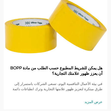
هل يمكن للشريط المطبوع حسب الطلب من مادة BOPP
أن يعزز ظهور علامتك التجارية؟
في بيئة الأعمال التنافسية اليوم، تسعى الشركات باستمرار إلى
طرق مبتكرة لتعزيز ظهور علامتها التجارية وترك انطباعات دائمة
لدى العملاء. ويُعتبر الشريط المطبوع حسب الطلب من مادة
BOPP أداة تسويقية فعّالة للغاية، رغم إهمالها في كثيرٍ من
عرض المزيد
الأحيان...