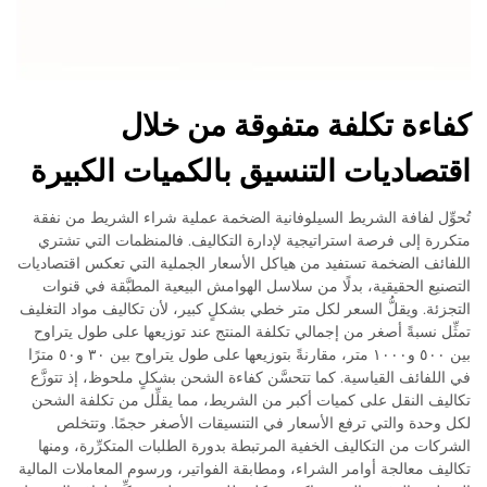
كفاءة تكلفة متفوقة من خلال
اقتصاديات التنسيق بالكميات الكبيرة
تُحوِّل لفافة الشريط السيلوفانية الضخمة عملية شراء الشريط من نفقة
متكررة إلى فرصة استراتيجية لإدارة التكاليف. فالمنظمات التي تشتري
اللفائف الضخمة تستفيد من هياكل الأسعار الجملية التي تعكس اقتصاديات
التصنيع الحقيقية، بدلًا من سلاسل الهوامش البيعية المطبَّقة في قنوات
التجزئة. ويقلُّ السعر لكل متر خطي بشكلٍ كبير، لأن تكاليف مواد التغليف
تمثِّل نسبةً أصغر من إجمالي تكلفة المنتج عند توزيعها على طول يتراوح
بين ٥٠٠ و١٠٠٠ متر، مقارنةً بتوزيعها على طول يتراوح بين ٣٠ و٥٠ مترًا
في اللفائف القياسية. كما تتحسَّن كفاءة الشحن بشكلٍ ملحوظ، إذ تتوزَّع
تكاليف النقل على كميات أكبر من الشريط، مما يقلِّل من تكلفة الشحن
لكل وحدة والتي ترفع الأسعار في التنسيقات الأصغر حجمًا. وتتخلص
الشركات من التكاليف الخفية المرتبطة بدورة الطلبات المتكرِّرة، ومنها
تكاليف معالجة أوامر الشراء، ومطابقة الفواتير، ورسوم المعاملات المالية