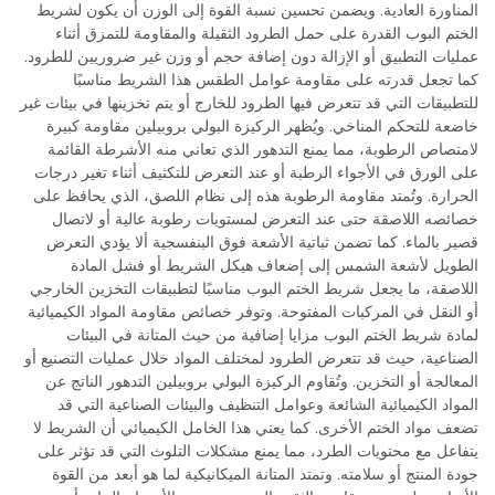
المناورة العادية. ويضمن تحسين نسبة القوة إلى الوزن أن يكون لشريط
الختم البوب القدرة على حمل الطرود الثقيلة والمقاومة للتمزق أثناء
عمليات التطبيق أو الإزالة دون إضافة حجم أو وزن غير ضروريين للطرود.
كما تجعل قدرته على مقاومة عوامل الطقس هذا الشريط مناسبًا
للتطبيقات التي قد تتعرض فيها الطرود للخارج أو يتم تخزينها في بيئات غير
خاضعة للتحكم المناخي. ويُظهر الركيزة البولي بروبيلين مقاومة كبيرة
لامتصاص الرطوبة، مما يمنع التدهور الذي تعاني منه الأشرطة القائمة
على الورق في الأجواء الرطبة أو عند التعرض للتكثيف أثناء تغير درجات
الحرارة. وتُمتد مقاومة الرطوبة هذه إلى نظام اللصق، الذي يحافظ على
خصائصه اللاصقة حتى عند التعرض لمستويات رطوبة عالية أو لاتصال
قصير بالماء. كما تضمن ثباتية الأشعة فوق البنفسجية ألا يؤدي التعرض
الطويل لأشعة الشمس إلى إضعاف هيكل الشريط أو فشل المادة
اللاصقة، ما يجعل شريط الختم البوب مناسبًا لتطبيقات التخزين الخارجي
أو النقل في المركبات المفتوحة. وتوفر خصائص مقاومة المواد الكيميائية
لمادة شريط الختم البوب مزايا إضافية من حيث المتانة في البيئات
الصناعية، حيث قد تتعرض الطرود لمختلف المواد خلال عمليات التصنيع أو
المعالجة أو التخزين. وتُقاوم الركيزة البولي بروبيلين التدهور الناتج عن
المواد الكيميائية الشائعة وعوامل التنظيف والبيئات الصناعية التي قد
تضعف مواد الختم الأخرى. كما يعني هذا الخامل الكيميائي أن الشريط لا
يتفاعل مع محتويات الطرد، مما يمنع مشكلات التلوث التي قد تؤثر على
جودة المنتج أو سلامته. وتمتد المتانة الميكانيكية لما هو أبعد من القوة