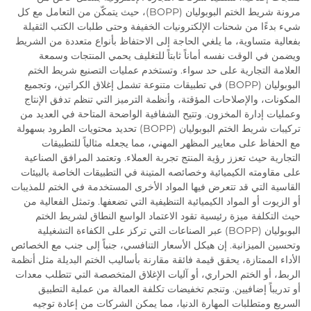
مرونة شريط الختم البوبوليان (BOPP)، حيث يتمكّن من التعامل مع كل
شيء بدءًا من شحنات الإلكترونيات الخفيفة وحتى طلبات الكتب الثقيلة
بفعالية متساوية، ما يلغي الحاجة إلى الاحتفاظ بأنواع متعددة من الشريط
ويضمن في الوقت نفسه أماناً ثابتاً للتغليف يحمي المنتجات وسمعة
العلامة التجارية على حد سواء. وتستخدم عمليات التصنيع شريط الختم
البوبوليان (BOPP) في تطبيقات متنوعة تشمل إغلاق الكراتين، وتجميع
المكونات، والإصلاحات المؤقتة، وأنظمة الترميز التي تنظم تدفق الإنتاج
وعمليات إدارة المخزون. وتتيح الشفافية الواضحة المتاحة في العديد من
تركيبات شريط الختم البوبوليان (BOPP) تحديد محتويات الطرود بسهولة
مع الحفاظ على معايير المظهر المهني، مما يجعله مثالياً للتطبيقات
التجارية حيث تعزز رؤية المنتج تجربة العملاء. وتعتمد المرافق الصناعية
على مقاومته الكيميائية وخصائصه المتينة في التطبيقات الخاصة بالبيئات
القاسية التي قد تتعرض فيها المواد الأخرى المستخدمة في الختم للمذيبات
أو الزيوت أو المواد الكيميائية التنظيفية التي تضعفها. وتمثل الفعالية من
حيث التكلفة ميزة رئيسية تقود الاعتماد الواسع النطاق لشريط الختم
البوبوليان (BOPP) عبر الصناعات التي تركز على الكفاءة التشغيلية
وتحسين الميزانية. إن هيكل الأسعار التنافسي، جنباً إلى جنب مع الخصائص
الأداء الممتازة، يحقق قيمة فائقة مقارنة بأساليب الختم البديلة مثل أنظمة
الربط، أو الختم الحراري، أو آليات الإغلاق المتخصصة التي تتطلب معدات
أو تدريباً إضافيين. وتنجم تخفيضات تكلفة العمالة من عملية التطبيق
السريع ومتطلبات المهارة الدنيا، مما يمكن الشركات من إعادة توجيه