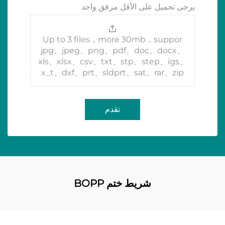
يرجى تحميل على الأقل مرفق واحد
Up to 3 files，more 30mb，suppor
jpg、jpeg、png、pdf、doc、docx、
xls、xlsx、csv、txt、stp、step、igs、
x_t、dxf、prt、sldprt、sat、rar、zip
تقدم
شريط ختم BOPP