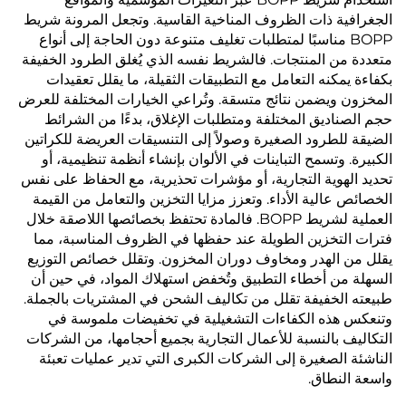
الجغرافية ذات الظروف المناخية القاسية. وتجعل المرونة شريط
BOPP مناسبًا لمتطلبات تغليف متنوعة دون الحاجة إلى أنواع
متعددة من المنتجات. فالشريط نفسه الذي يُغلق الطرود الخفيفة
بكفاءة يمكنه التعامل مع التطبيقات الثقيلة، ما يقلل تعقيدات
المخزون ويضمن نتائج متسقة. وتُراعي الخيارات المختلفة للعرض
حجم الصناديق المختلفة ومتطلبات الإغلاق، بدءًا من الشرائط
الضيقة للطرود الصغيرة وصولاً إلى التنسيقات العريضة للكراتين
الكبيرة. وتسمح التباينات في الألوان بإنشاء أنظمة تنظيمية، أو
تحديد الهوية التجارية، أو مؤشرات تحذيرية، مع الحفاظ على نفس
الخصائص عالية الأداء. وتعزز مزايا التخزين والتعامل من القيمة
العملية لشريط BOPP. فالمادة تحتفظ بخصائصها اللاصقة خلال
فترات التخزين الطويلة عند حفظها في الظروف المناسبة، مما
يقلل من الهدر ومخاوف دوران المخزون. وتقلل خصائص التوزيع
السهلة من أخطاء التطبيق وتُخفض استهلاك المواد، في حين أن
طبيعته الخفيفة تقلل من تكاليف الشحن في المشتريات بالجملة.
وتنعكس هذه الكفاءات التشغيلية في تخفيضات ملموسة في
التكاليف بالنسبة للأعمال التجارية بجميع أحجامها، من الشركات
الناشئة الصغيرة إلى الشركات الكبرى التي تدير عمليات تعبئة
واسعة النطاق.