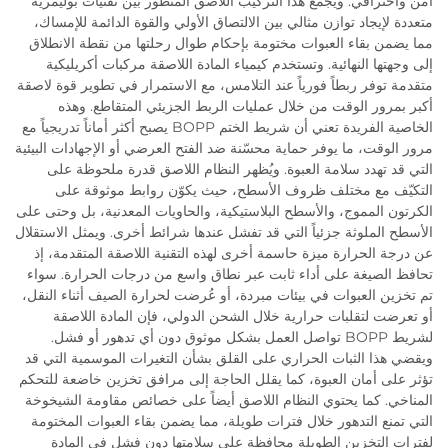
آمن واحترافي. ويجمع هذا التركيب اللاصق المتطور بين تقنيات بوليمرية
متعددة لإيجاد توازن مثالي بين الالتصاق الأولي والقوة الدائمة للإمساك،
مما يضمن بقاء العبوات مختومة بإحكام طوال رحلتها من نقطة الانطلاق
إلى وجهتها النهائية. وتستخدم كيمياء المادة اللاصقة مركبات أكريليكية
متقدمة توفر ربطاً فورياً عند التلامس، مع الاستمرار في تطوير قوة لاصقة
أكبر بمرور الوقت من خلال عمليات الربط الجزيئي المتقاطع. وهذه
الخاصية الفريدة تعني أن شريط الختم BOPP يصبح أكثر أماناً تدريجياً مع
مرور الوقت، ما يوفر حماية محسّنة ضد الفتح العرضي أو الإجهادات البيئية
التي قد تهدد سلامة العبوة. ويُظهر النظام اللاصق قدرة ملحوظة على
التكيّف مع مختلف ظروف الأسطح، حيث يكوّن روابط موثوقة على
الكرتون المموج، والأسطح البلاستيكية، والحاويات المعدنية، بل وحتى على
الأسطح الملوثة جزئياً التي قد تفشل عندها شرائط أخرى. ويمثل الاستقلال
عن درجة الحرارة ميزة حاسمة أخرى لهذه التقنية اللاصقة المتقدمة، إذ
تحافظ الصيغة على أداء ثابت عبر نطاق واسع من درجات الحرارة. سواء
تم تخزين العبوات في بيئات مبردة، أو عُرضت لحرارة الصيف أثناء النقل،
أو تعرضت لتقلبات حرارية خلال الشحن الدولي، فإن المادة اللاصقة
لشريط BOPP تواصل العمل بشكل موثوق دون أي تدهور أو فشل.
ويقضي هذا الثبات الحراري على القلق بشأن التغيرات الموسمية التي قد
تؤثر على أمان العبوة، كما يقلل الحاجة إلى مرافق تخزين خاضعة للتحكم
المناخي. كما يحتوي النظام اللاصق أيضاً على خصائص مقاومة الشيخوخة
التي تمنع التدهور خلال فترات طويلة، مما يضمن بقاء العبوات المختومة
لفترات التخزين الطويلة محافظة على سلامتها دون فشل في المادة