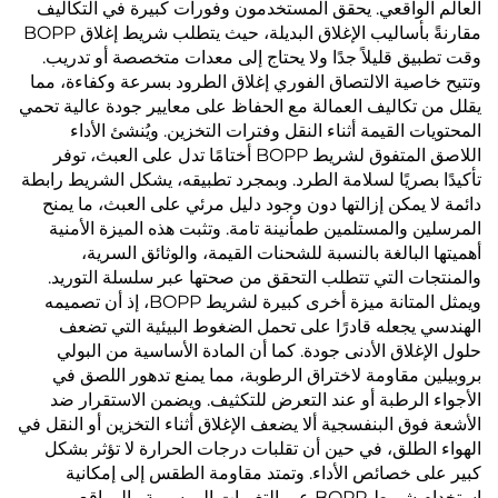
العالم الواقعي. يحقق المستخدمون وفورات كبيرة في التكاليف
مقارنةً بأساليب الإغلاق البديلة، حيث يتطلب شريط إغلاق BOPP
وقت تطبيق قليلاً جدًا ولا يحتاج إلى معدات متخصصة أو تدريب.
وتتيح خاصية الالتصاق الفوري إغلاق الطرود بسرعة وكفاءة، مما
يقلل من تكاليف العمالة مع الحفاظ على معايير جودة عالية تحمي
المحتويات القيمة أثناء النقل وفترات التخزين. ويُنشئ الأداء
اللاصق المتفوق لشريط BOPP أختامًا تدل على العبث، توفر
تأكيدًا بصريًا لسلامة الطرد. وبمجرد تطبيقه، يشكل الشريط رابطة
دائمة لا يمكن إزالتها دون وجود دليل مرئي على العبث، ما يمنح
المرسلين والمستلمين طمأنينة تامة. وتثبت هذه الميزة الأمنية
أهميتها البالغة بالنسبة للشحنات القيمة، والوثائق السرية،
والمنتجات التي تتطلب التحقق من صحتها عبر سلسلة التوريد.
ويمثل المتانة ميزة أخرى كبيرة لشريط BOPP، إذ أن تصميمه
الهندسي يجعله قادرًا على تحمل الضغوط البيئية التي تضعف
حلول الإغلاق الأدنى جودة. كما أن المادة الأساسية من البولي
بروبيلين مقاومة لاختراق الرطوبة، مما يمنع تدهور اللصق في
الأجواء الرطبة أو عند التعرض للتكثيف. ويضمن الاستقرار ضد
الأشعة فوق البنفسجية ألا يضعف الإغلاق أثناء التخزين أو النقل في
الهواء الطلق، في حين أن تقلبات درجات الحرارة لا تؤثر بشكل
كبير على خصائص الأداء. وتمتد مقاومة الطقس إلى إمكانية
استخدام شريط BOPP عبر التغيرات الموسمية والمواقع