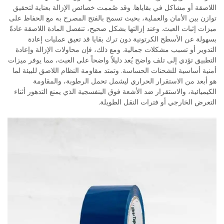
اللاصقة أو مشاكل في بقاياها. وقد صُممت خصائص الإزالة بعناية لتحقيق
توازن بين الأمان والعملية، بحيث تسمح بالفتح المصرح به مع الحفاظ على
ميزات إثبات العبث. وعند إزالتها بشكل صحيح، تنفصل المادة اللاصقة عادةً
بسهولة عن الأسطح الكرتونية دون ترك بقايا قد تعيق عمليات إعادة
التدوير أو تسبب مشكلات جمالية. ومع ذلك، فإن محاولات الإزالة وإعادة
التطبيق تؤدي إلى تلف واضح يُعد دليلاً واضحاً على العبث، مما يوفر ميزات
أمنية أساسية للشحنات الحساسة. وتمتد مقاومة النظام اللاصق للبيئة لما
هو أبعد من الاستقرار الحراري ليشمل تحمل الرطوبة، والمقاومة
الكيميائية، والاستقرار ضد الأشعة فوق البنفسجية الذي يمنع التدهور أثناء
التعرض الخارجي أو فترات النقل الطويلة.