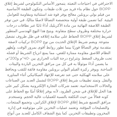
الاحترافي في احتياجات التعبئة. يتمحور الأساس التكنولوجي لشريط إغلاق
BOPP حول نظام بناء فريد من ثلاث طبقات. وتتكون الطبقة الأساسية
من فيلم بولي بروبلين معالج يوفر قوة شد استثنائية ومقاومة للعوامل
البيئية. كما تضمن طبقة أولية متخصصة التصاقًا لاصقًا مثاليًا، في حين توفر
الطبقة اللاصقة النهائية من مادة الأكريليك أداءً ثابتًا عبر نطاقات درجات
حرارة مختلفة وظروف سطح متفاوتة. ويتيح هذا النهج الهندسي المتطور
لشريط إغلاق BOPP الحفاظ على سلامة إغلاقه في ظل ظروف تشغيل
متنوعة. ويضم شريط الإغلاق الحديث من نوع BOPP تركيبات لاصقة
متقدمة توفر التصاقًا فوريًا بينما تطور روابط أقوى بمرور الوقت. ويُظهر
النظام اللاصق مقاومة ممتازة للقص، مما يمنع انزياح الشريط أو فشله
تحت ظروف الضغط. وتتراوح درجة الثبات الحراري بين -40°م و200°م،
ما يضمن أداءً موثوقًا به في كل من مرافق التخزين الباردة والبيئات
الساخنة. ويوفر ركيزة الفيلم البولي بروبلين مقاومة فائقة للثقب ويحافظ
على سلامته الهيكلية حتى عند تعرضه للإجهاد الميكانيكي أثناء المناورة
والنقل. وتمتد تطبيقات شريط إغلاق BOPP لتشمل العديد من الصناعات
والحالات الاستخدامية. تعتمد شركات التجارة الإلكترونية بشكل كبير على
هذا الحل للإغلاق في شحن الطرود، لأنه يوفر إغلاقًا آمنًا مع الحفاظ على
كونه فعالاً من حيث التكلفة بالنسبة للعمليات عالية الحجم. وتستخدم
مرافق التصنيع شريط إغلاق BOPP لإغلاق الكراتين، وتجميع المنتجات،
والتصليحات المؤقتة. وتعتمد عمليات التخزين على موثوقيته في إدارة
المخزون وتطبيقات التخزين. كما يتيح الشفاف الكامل للعديد من أنواع