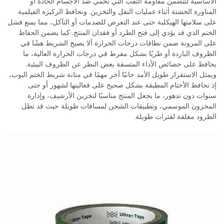
الأساسية لتتضمن مقاومة الثقب التي تحمي ضد الأجسام الحادة أو
المناورة الخشنة أثناء عمليات النقل والتخزين. وتحافظ الركيزة الفيلمية
على سلامتها الهيكلية حتى عند التعرض للصدمات أو التآكل، مما يمنع فشل
الختم الذي قد يؤدي إلى فتح الطرد أو فقدان المنتج. كما يضمن الحفاظ
على المرونة ضمن نطاقات درجات الحرارة ألا يصبح الشريط هشًا في
الظروف الباردة أو طريًا بشكل مفرط في درجات الحرارة العالية، ما
يحافظ على خصائص الأداء المتسقة بغض النظر عن الظروف البيئية.
ويمثل الاستقرار طويل الأمد جانبًا آخر مهمًا في متانة شريط الختم البوب،
إذ تحافظ الأختام المطبقة بشكل صحيح على فعاليتها لشهور أو حتى
سنوات دون تدهور، ما يجعل المنتج مناسبًا لتخزين الأرشيف، وإدارة
المخزون الموسمي، وتطبيقات الشحن لمسافات طويلة حيث قد تظل
الطرود مغلقة لفترات طويلة.