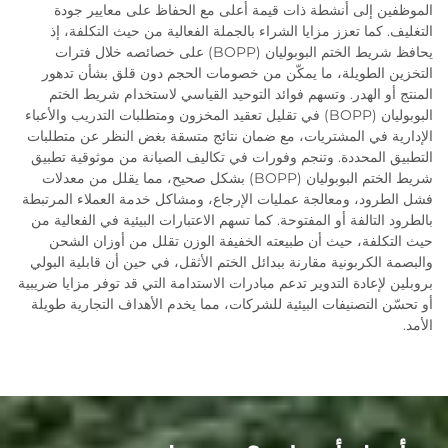
الموظفين إلى أنشطة ذات قيمة أعلى مع الحفاظ على معايير جودة
التغليف. كما تعزز مزايا الشراء بالجملة الفعالية من حيث التكلفة، إذ
يحافظ شريط الختم البوبوليان (BOPP) على خصائصه خلال فترات
التخزين الطويلة، ما يمكّن من خصومات الحجم دون قلق بشأن تدهور
المنتج أو الهدر. وتسهم فوائد التوحيد القياسي لاستخدام شريط الختم
البوبوليان (BOPP) في تقليل تعقيد المخزون ومتطلبات التدريب والأعباء
الإدارية في المشتريات، مع ضمان نتائج متسقة بغض النظر عن متطلبات
التطبيق المحددة. وتنجم وفورات في تكاليف الصيانة من موثوقية تطبيق
شريط الختم البوبوليان (BOPP) بشكل صحيح، مما يقلل من معدلات
فشل الطرود، ومعالجة عمليات الإرجاع، ومشاكل خدمة العملاء المرتبطة
بالطرود التالفة أو المفتوحة. كما تسهم الاعتبارات البيئية في الفعالية من
حيث التكلفة، حيث أن طبيعته الخفيفة الوزن تقلل من أوزان الشحن
والبصمة الكربونية مقارنة ببدائل الختم الأثقل، في حين أن قابلية البولي
بروبلين لإعادة التدوير تدعم مبادرات الاستدامة التي قد توفر مزايا ضريبية
أو تحسّن التصنيفات البيئية للشركات، مما يخدم الأهداف التجارية طويلة
الأمد.