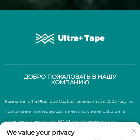
ДОБРО ПОЖАЛОВАТЬ В НАШУ
КОМПАНИЮ
Компания Ultra Plus Tape Co., Ltd., основанная в 2005 году, на
протяжении почти двух десятилетий активно работает в
индустрии клейких лент BOPP, специализируясь на
производстве и продаже высококачественных клейких лент
We value your privacy