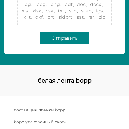
jpg、jpeg、png、pdf、doc、docx、
xls、xlsx、csv、txt、stp、step、igs、
x_t、dxf、prt、sldprt、sat、rar、zip
Отправить
белая лента bopp
поставщик пленки bopp
bopp упаковочный скотч