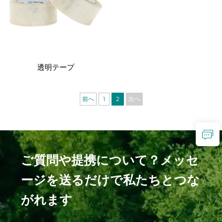
透明テープ
前へ
1
2
次へ
ご質問や提携について？メッセ
ージを送るだけで私たちとつな
がれます