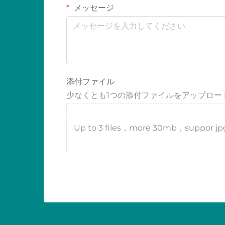
メッセージ
添付ファイル
少なくとも1つの添付ファイルをアップロー
Up to 3 files，more 30mb，suppor