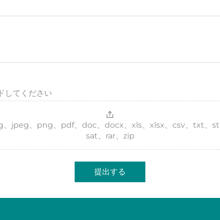
ドしてください
 jpg、jpeg、png、pdf、doc、docx、xls、xlsx、csv、txt、s
sat、rar、zip
提出する