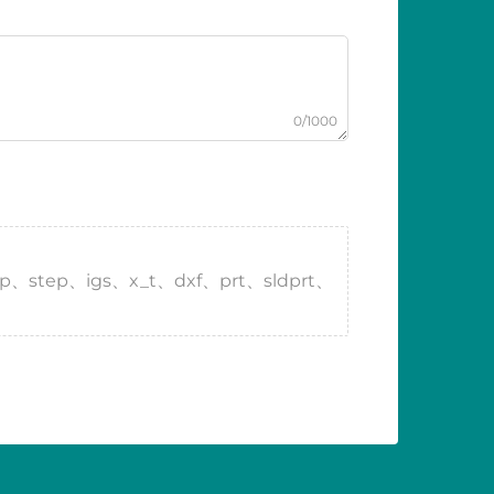
0/1000
tp、step、igs、x_t、dxf、prt、sldprt、