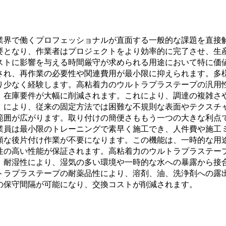
業界で働くプロフェッショナルが直面する一般的な課題を直接
要となり、作業者はプロジェクトをより効率的に完了させ、生
ストに影響を与える時間厳守が求められる用途において特に価
され、再作業の必要性や関連費用が最小限に抑えられます。多
り少なく経験します。高粘着力のウルトラプラステープの汎用
、在庫要件が大幅に削減されます。これにより、調達の複雑さ
）により、従来の固定方法では困難な不規則な表面やテクスチ
範囲が広がります。取り付けの簡便さももう一つの大きな利点
業員は最小限のトレーニングで素早く施工でき、人件費や施工
額な後片付け作業が不要になります。この機能は、一時的な用
性の高い性能が保証されます。高粘着力のウルトラプラステー
。耐湿性により、湿気の多い環境や一時的な水への暴露から接
トラプラステープの耐薬品性により、溶剤、油、洗浄剤への露
の保守間隔が可能になり、交換コストが削減されます。