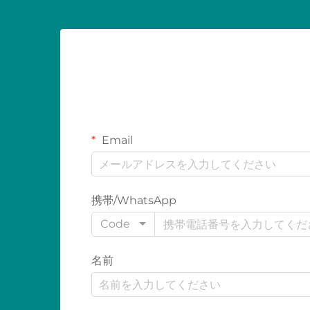
Email
携帯/WhatsApp
Code
名前