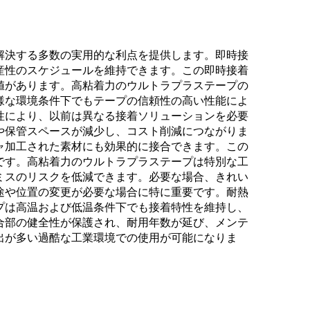
解決する多数の実用的な利点を提供します。即時接
産性のスケジュールを維持できます。この即時接着
値があります。高粘着力のウルトラプラステープの
様な環境条件下でもテープの信頼性の高い性能によ
性により、以前は異なる接着ソリューションを必要
や保管スペースが減少し、コスト削減につながりま
ャ加工された素材にも効果的に接合できます。この
です。高粘着力のウルトラプラステープは特別な工
ミスのリスクを低減できます。必要な場合、きれい
途や位置の変更が必要な場合に特に重要です。耐熱
プは高温および低温条件下でも接着特性を維持し、
合部の健全性が保護され、耐用年数が延び、メンテ
出が多い過酷な工業環境での使用が可能になりま