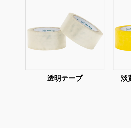
透明テープ
淡