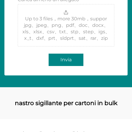
Up to 3 files，more 30mb，suppor
jpg、jpeg、png、pdf、doc、docx、
xls、xlsx、csv、txt、stp、step、igs、
x_t、dxf、prt、sldprt、sat、rar、zip
Invia
nastro sigillante per cartoni in bulk