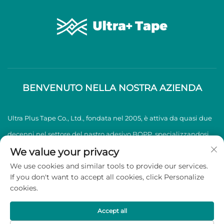
BENVENUTO NELLA NOSTRA AZIENDA
Ultra Plus Tape Co., Ltd., fondata nel 2005, è attiva da quasi due
decenni nel settore del nastro adesivo BOPP, specializzandosi
nella produzione e vendita di nastri adesivi BOPP di alta
We value your privacy
We use cookies and similar tools to provide our services.
qualità.
If you don't want to accept all cookies, click Personalize
cookies.
Copyright © 2026 Ultra Plus Tape Co., Ltd. Tutti i diritti riservati -
Informativa sulla privacy
Accept all